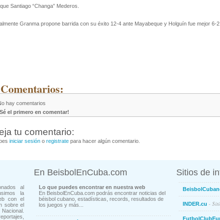
rque Santiago “Changa” Mederos.
almente Granma propone barrida con su éxito 12-4 ante Mayabeque y Holguín fue mejor 6-2 
 Comentarios:
No hay comentarios
¡Sé el primero en comentar!
eja tu comentario:
bes
iniciar sesión
o
registrate
para hacer algún comentario.
En BeisbolEnCuba.com
Sitios de i
onados al
Lo que puedes encontrar en nuestra web
BeisbolCuban
usimos la
En BeisbolEnCuba.com podrás encontrar noticias del
eb con el
béisbol cubano, estadísticas, records, resultados de
- Sit
INDER.cu
n sobre el
los juegos y más...
Nacional.
ortajes,
FutbolClubEu