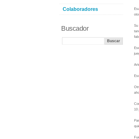
Colaboradores
Esa
oto
Su 
Buscador
tan
fab
Ese
jue
Art
Eso
Otr
aho
Com
10 
Par
qui
Fue