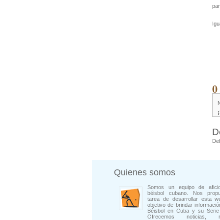
pa
Igu
0
D
De
Quienes somos
Somos un equipo de afici
béisbol cubano. Nos prop
tarea de desarrollar esta w
objetivo de brindar informació
Béisbol en Cuba y su Serie 
Ofrecemos noticias, rep