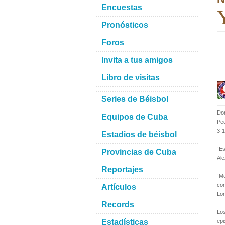
Encuestas
Y
Pronósticos
Foros
Invita a tus amigos
Libro de visitas
Series de Béisbol
Do
Equipos de Cuba
Ped
3-1
Estadios de béisbol
“Es
Provincias de Cuba
Ale
Reportajes
“M
com
Artículos
Lom
Records
Lo
Estadísticas
epi