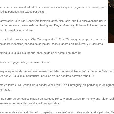
 fue la más contundente de las cuatro conexiones que le pegaron a Pedroso, quien
rgó 11 ponches, sin bases por bolas.
adversario, el zurdo Denny Ala también lanzó bien, solo que fue aprovechado por la
da de tercero a quinto –Michel Rodríguez, Dayán García y Roberto Zulueta-, que el
ricó las rayitas vencedoras.
 resultado propició que Villa Clara, ganador 5-2 de Cienfuegos- se pusiera a medio
go de los indómitos, cabeza de grupo del Oriente, ahora con 19 éxitos y 11 derrotas.
emisa, que igualó la subserie, anda sexto en el oeste, con 16 y 19.
s elencos jugarán hoy en Palma Soriano.
o que equilibró el compromiso bilateral fue Matanzas tras doblegar 5-4 a Ciego de Ávila, con l
ra con 22, igual que Industriales, pero los azules con tres derrotas más (12).
o visitantes, los Leones de la capital vencieron 5-2 a Camagüey, en partido que los agram
jornadas.
 de carreras per cápita impulsaron Serguey Pérez y Juan Carlos Torriente y una Víctor Muñ
en relevo de maravillas los dos últimos episodios.
 la segunda victoria al hilo de los capitalinos, que imitó el otro elenco de la principal urbe