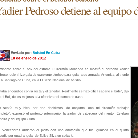
adier Pedroso detiene al equipo 
Enviado por:
Beisbol En Cuba
18 de enero de 2012
minante sobre el box del estadio Guillermón Moncada se mostró el derecho Yadier
roso, quien hizo gala de excelente pitcheo para guiar a su armada, Artemisa, al triunfo
 a Santiago de Cuba, en la LI Serie Nacional de béisbol.
taba encendido con la recta y el tenedor. Realmente se hizo difícil sacarle el bate”, dijo
xei Bell, de los mejores a la ofensiva del elenco de casa.
e sentía muy bien, por eso decidimos -de conjunto- con mi dirección trabajar
pleto”, expresó el portento artemiseño, lanzador de cabecera del mentor Esteban
billo y del equipo Cuba.
s vencedores abrieron el pleito con una anotación que fue igualada en el quinto
sodio por cuadrangular de Edilse Silva en solitario.