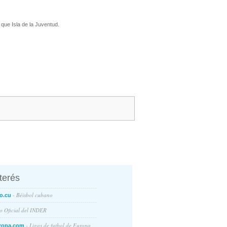
que Isla de la Juventud.
nterés
- Béisbol cubano
o.cu
io Oficial del INDER
- Ligas de futbol de Europa
ropa.com