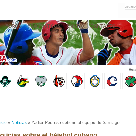
usuario
FOROS
PRONÓSTICOS
EN VIVO
CONTACTO
Hora
icio
»
Noticias
» Yadier Pedroso detiene al equipo de Santiago
oticias sobre el béisbol cubano