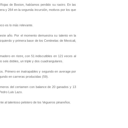
Rojas de Boston, habíamos perdido su rastro. En las
ra y 264 en la segunda incursión, motivos por los que
oco es lo más relevante.
 este año. Por el momento demuestra su talento en la
quierdo y primera base de los Centinelas de Mexicali,
madero en ristre, con 51 indiscutibles en 121 veces al
 seis dobles, un triple y dos cuadrangulares.
vos. Primero en inatrapables y segundo en average por
egundo en carreras producidas (59).
rimeros del certamen con balance de 20 ganados y 13
 Pedro Luis Lazo.
te al talentoso pelotero de los Vegueros pinareños.