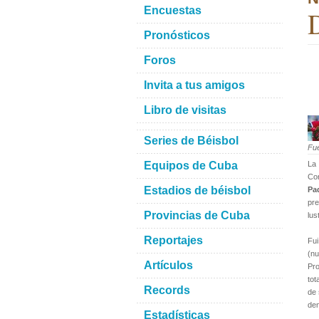
Encuestas
D
Pronósticos
Foros
Invita a tus amigos
Libro de visitas
Series de Béisbol
Fu
Equipos de Cuba
La 
Con
Estadios de béisbol
Pa
pre
Provincias de Cuba
lus
Reportajes
Fu
(nu
Artículos
Pro
tot
Records
de 
den
Estadísticas