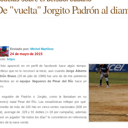
e "vuelta" Jorgito Padrón al dia
Enviado por:
Michel Martínez
24 de mayo de 2015
ente:
https
foto apareció en mi perfil de facebook hace algún tiempo.
fieso que no lo reconocí al inicio, aun cuando
Jorge Alberto
drón Bravo
(20 de julio de 1986) fue uno de de mis peloteros
feridos en el
equipo Vegueros de Pinar del Río
hace un
tro.
i seguidor de Padrón o Jorgito, como le llamaban en su
estro) natal Pinar del Río. Las estadísticas reflejan por qué.
medio de más de 100 hits en cinco series nacionales (606 en
al), average de .329 y 91 dobles (+-18 por campaña), además
ser un jugador “de todos los días” lo convirtieron en referencia
tro de la nave verde.