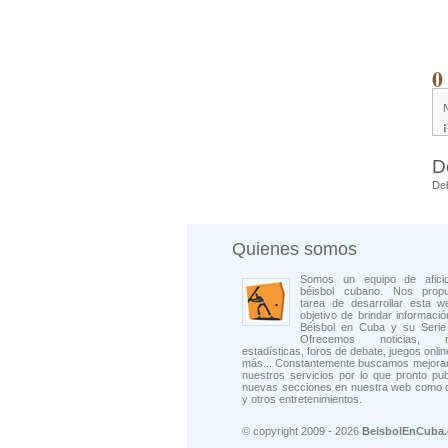
0
D
De
Quienes somos
Somos un equipo de afici
béisbol cubano. Nos prop
tarea de desarrollar esta w
objetivo de brindar informació
Béisbol en Cuba y su Serie 
Ofrecemos noticias, rep
estadísticas, foros de debate, juegos onli
más... Constantemente buscamos mejorar
nuestros servicios por lo que pronto pu
nuevas secciones en nuestra web como 
y otros entretenimientos.
© copyright 2009 - 2026
BeisbolEnCuba