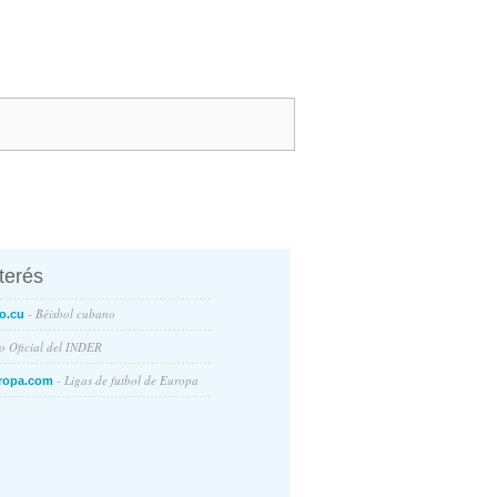
nterés
- Béisbol cubano
o.cu
io Oficial del INDER
- Ligas de futbol de Europa
ropa.com