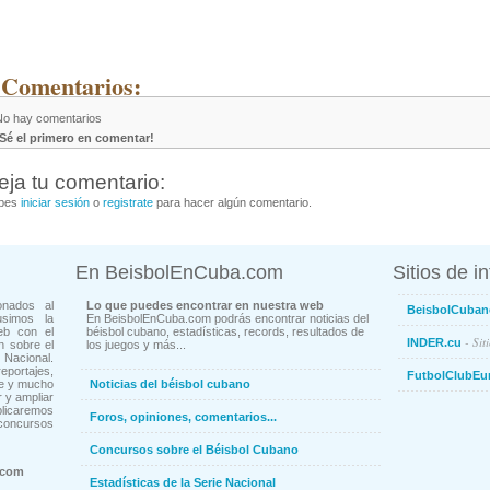
 Comentarios:
No hay comentarios
¡Sé el primero en comentar!
eja tu comentario:
bes
iniciar sesión
o
registrate
para hacer algún comentario.
En BeisbolEnCuba.com
Sitios de i
onados al
Lo que puedes encontrar en nuestra web
BeisbolCuban
usimos la
En BeisbolEnCuba.com podrás encontrar noticias del
eb con el
béisbol cubano, estadísticas, records, resultados de
- Sit
INDER.cu
n sobre el
los juegos y más...
Nacional.
ortajes,
FutbolClubEu
ne y mucho
Noticias del béisbol cubano
 y ampliar
blicaremos
Foros, opiniones, comentarios...
concursos
Concursos sobre el Béisbol Cubano
.com
Estadísticas de la Serie Nacional