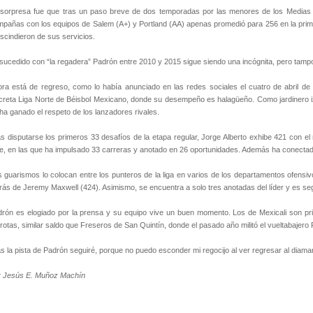
sorpresa fue que tras un paso breve de dos temporadas por las menores de los Medias 
pañas con los equipos de Salem (A+) y Portland (AA) apenas promedió para 256 en la prime
scindieron de sus servicios.
sucedido con “la regadera” Padrón entre 2010 y 2015 sigue siendo una incógnita, pero tamp
ra está de regreso, como lo había anunciado en las redes sociales el cuatro de abril de
creta Liga Norte de Béisbol Mexicano, donde su desempeño es halagüeño. Como jardinero iz
ha ganado el respeto de los lanzadores rivales.
s disputarse los primeros 33 desafíos de la etapa regular, Jorge Alberto exhibe 421 con el 
e, en las que ha impulsado 33 carreras y anotado en 26 oportunidades. Además ha conectado
 guarismos lo colocan entre los punteros de la liga en varios de los departamentos ofensi
rás de Jeremy Maxwell (424). Asimismo, se encuentra a solo tres anotadas del líder y es s
rón es elogiado por la prensa y su equipo vive un buen momento. Los de Mexicali son p
rotas, similar saldo que Freseros de San Quintín, donde el pasado año militó el vueltabajero
s la pista de Padrón seguiré, porque no puedo esconder mi regocijo al ver regresar al diaman
r Jesús E. Muñoz Machín