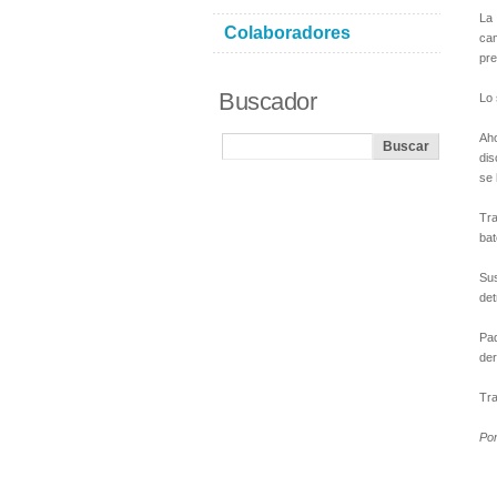
La 
Colaboradores
cam
pre
Buscador
Lo 
Aho
dis
se 
Tra
bat
Sus
det
Pad
der
Tra
Po