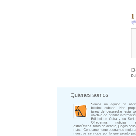
1
D
De
Quienes somos
Somos un equipo de afici
béisbol cubano. Nos prop
tarea de desarrollar esta w
objetivo de brindar informació
Béisbol en Cuba y su Serie 
Ofrecemos noticias, rep
estadísticas, foros de debate, juegos onli
más... Constantemente buscamos mejorar
nuestros servicios por lo que pronto pu