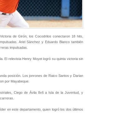
ictoria de Girón, los Cocodrilos conectaron 18 hits,
 impulsadas. Ariel Sánchez y Eduardo Blanco también
arreras impulsadas.
El relevista Henry Moyet logró su quinta victoria sin
nda posición. Los jonrones de Raico Santos y Darian
aron por Mayabeque.
triales, Ciego de Ávila 8x6 a Isla de la Juventud, y
carreras.
der en este departamento, quien logró los dos últimos