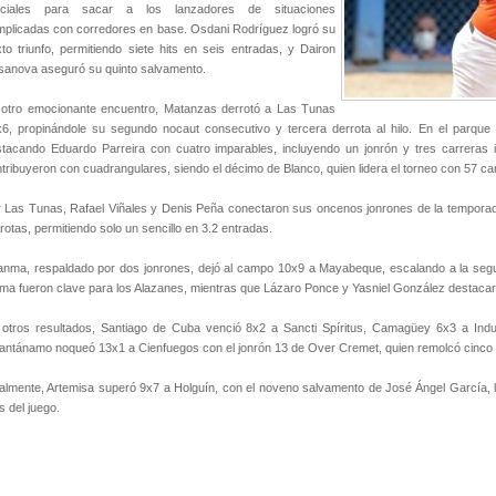
uciales para sacar a los lanzadores de situaciones
plicadas con corredores en base. Osdani Rodríguez logró su
to triunfo, permitiendo siete hits en seis entradas, y Dairon
anova aseguró su quinto salvamento.
 otro emocionante encuentro, Matanzas derrotó a Las Tunas
6, propinándole su segundo nocaut consecutivo y tercera derrota al hilo. En el parque V
tacando Eduardo Parreira con cuatro imparables, incluyendo un jonrón y tres carreras
tribuyeron con cuadrangulares, siendo el décimo de Blanco, quien lidera el torneo con 57 c
 Las Tunas, Rafael Viñales y Denis Peña conectaron sus oncenos jonrones de la temporada. 
rotas, permitiendo solo un sencillo en 3.2 entradas.
nma, respaldado por dos jonrones, dejó al campo 10x9 a Mayabeque, escalando a la segu
ma fueron clave para los Alazanes, mientras que Lázaro Ponce y Yasniel González destac
otros resultados, Santiago de Cuba venció 8x2 a Sancti Spíritus, Camagüey 6x3 a Indus
ntánamo noqueó 13x1 a Cienfuegos con el jonrón 13 de Over Cremet, quien remolcó cinco 
almente, Artemisa superó 9x7 a Holguín, con el noveno salvamento de José Ángel García, lí
s del juego.