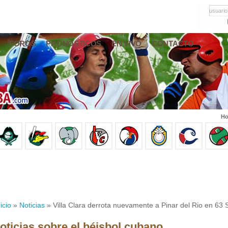
usuario
FOROS
PRONÓSTICOS
EN VIVO
CONTACTO
Ho
icio
»
Noticias
» Villa Clara derrota nuevamente a Pinar del Rio en 63 
oticias sobre el béisbol cubano