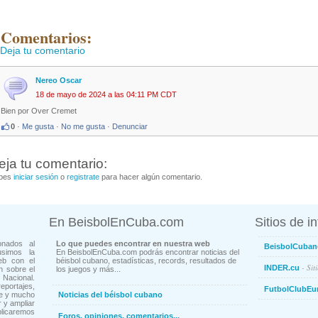
 Comentarios:
Deja tu comentario
Nereo Oscar
18 de mayo de 2024 a las 04:11 PM CDT
Bien por Over Cremet
0
·
Me gusta
·
No me gusta
·
Denunciar
eja tu comentario:
bes
iniciar sesión
o
registrate
para hacer algún comentario.
En BeisbolEnCuba.com
Sitios de i
onados al
Lo que puedes encontrar en nuestra web
BeisbolCuban
usimos la
En BeisbolEnCuba.com podrás encontrar noticias del
eb con el
béisbol cubano, estadísticas, records, resultados de
- Sit
INDER.cu
n sobre el
los juegos y más...
Nacional.
ortajes,
FutbolClubEu
ne y mucho
Noticias del béisbol cubano
 y ampliar
blicaremos
Foros, opiniones, comentarios...