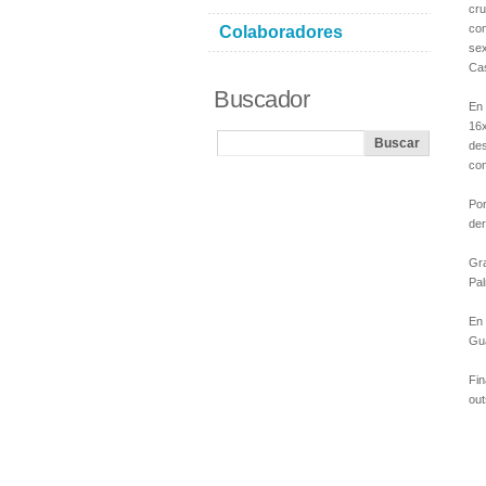
cr
com
Colaboradores
sex
Cas
Buscador
En
16x
des
con
Por
der
Gra
Pal
En 
Gua
Fin
out