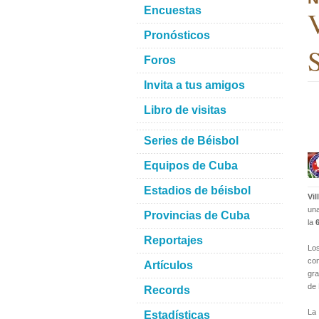
Encuestas
V
Pronósticos
Foros
Invita a tus amigos
Libro de visitas
Series de Béisbol
Equipos de Cuba
Estadios de béisbol
Vil
una
Provincias de Cuba
la
Reportajes
Lo
con
Artículos
gra
de 
Records
La 
Estadísticas