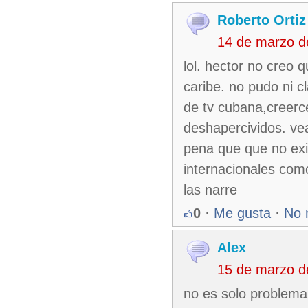
Roberto Ortiz
14 de marzo d
lol. hector no creo 
caribe. no pudo ni cla
de tv cubana,creerc
deshapercividos. ve
pena que que no exi
internacionales como
las narre
0
·
Me gusta
·
No 
Alex
15 de marzo d
no es solo problema