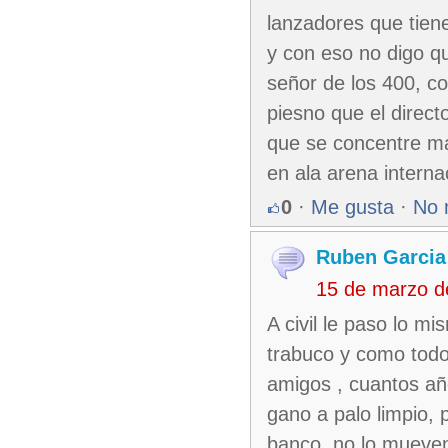
lanzadores que tien
y con eso no digo q
señor de los 400, co
piesno que el direct
que se concentre mas
en ala arena interna
0
·
Me gusta
·
No 
Ruben Garcia
15 de marzo d
A civil le paso lo m
trabuco y como todo
amigos , cuantos año
gano a palo limpio, 
banco, no lo mueven 