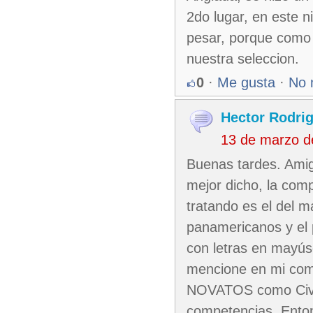
2do lugar, en este n
pesar, porque como c
nuestra seleccion.
0
·
Me gusta
·
No 
Hector Rodri
13 de marzo d
Buenas tardes. Amig
mejor dicho, la com
tratando es el del 
panamericanos y el 
con letras en mayúsc
mencione en mi com
NOVATOS como Civil
competencias. Ento