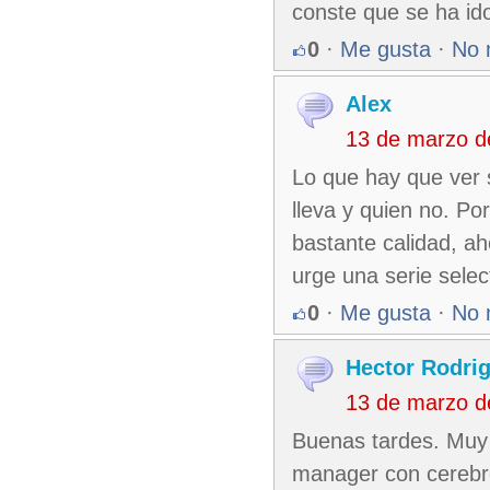
conste que se ha id
0
·
Me gusta
·
No 
Alex
13 de marzo d
Lo que hay que ver s
lleva y quien no. Po
bastante calidad, ah
urge una serie selec
0
·
Me gusta
·
No 
Hector Rodri
13 de marzo d
Buenas tardes. Muy 
manager con cerebr