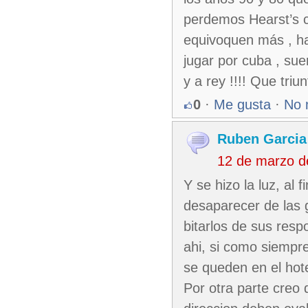
perdemos Hearst’s co
equivoquen más , ha
jugar por cuba , sue
y a rey !!!! Que triunf
0
·
Me gusta
·
No 
Ruben Garcia
12 de marzo d
Y se hizo la luz, al 
desaparecer de las g
bitarlos de sus resp
ahi, si como siempre
se queden en el hote
Por otra parte creo 