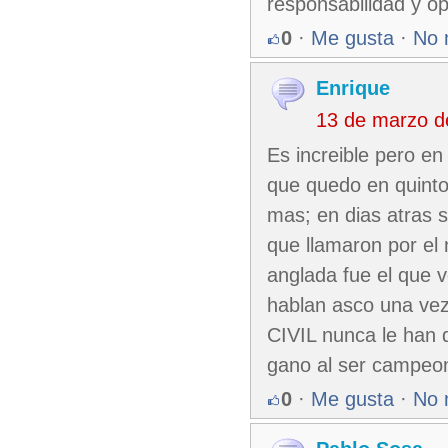
responsabilidad y o
0
·
Me gusta
·
No 
Enrique
13 de marzo d
Es increible pero e
que quedo en quinto 
mas; en dias atras 
que llamaron por el 
anglada fue el que 
hablan asco una vez
CIVIL nunca le han d
gano al ser campeo
0
·
Me gusta
·
No 