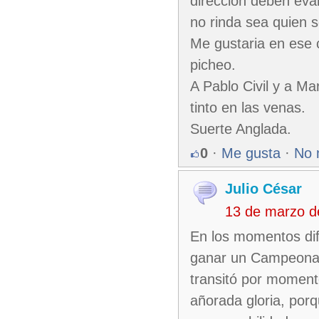
direccion deben eva
no rinda sea quien s
Me gustaria en ese 
picheo.
A Pablo Civil y a Mar
tinto en las venas.
Suerte Anglada.
0
·
Me gusta
·
No 
Julio César
13 de marzo d
En los momentos difí
ganar un Campeonat
transitó por moment
añorada gloria, porq