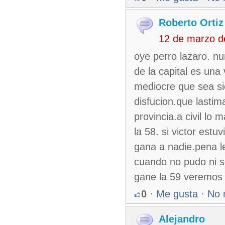
Roberto Ortiz
12 de marzo d
oye perro lazaro. n
de la capital es una
mediocre que sea si
disfucion.que lastim
provincia.a civil lo 
la 58. si victor estu
gana a nadie.pena l
cuando no pudo ni su
gane la 59 veremos s
0
·
Me gusta
·
No 
Alejandro