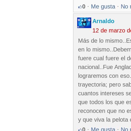
0
·
Me gusta
·
No 
Arnaldo
12 de marzo d
Más de lo mismo..Es
en lo mismo..Debemo
fuere cual fuere el
nacional..Fue Angla
lograremos con eso.
trayectoria; pero s
cuantos intereses s
que todos los que es
reconocen que no e
y que viva la pelota
0
·
Me gusta
·
No 