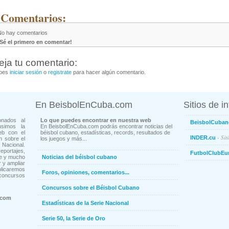
 Comentarios:
No hay comentarios
¡Sé el primero en comentar!
eja tu comentario:
bes
iniciar sesión
o
registrate
para hacer algún comentario.
En BeisbolEnCuba.com
Sitios de i
onados al
Lo que puedes encontrar en nuestra web
BeisbolCuban
usimos la
En BeisbolEnCuba.com podrás encontrar noticias del
eb con el
béisbol cubano, estadísticas, records, resultados de
- Sit
INDER.cu
n sobre el
los juegos y más...
Nacional.
ortajes,
FutbolClubEu
ne y mucho
Noticias del béisbol cubano
 y ampliar
blicaremos
Foros, opiniones, comentarios...
concursos
Concursos sobre el Béisbol Cubano
.com
Estadísticas de la Serie Nacional
Serie 50, la Serie de Oro