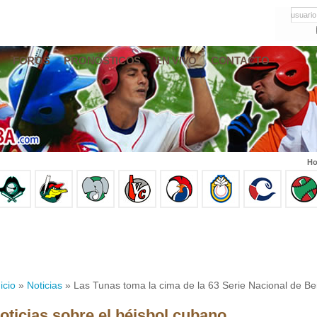
usuario
FOROS
PRONÓSTICOS
EN VIVO
CONTACTO
Ho
icio
»
Noticias
» Las Tunas toma la cima de la 63 Serie Nacional de Bei
oticias sobre el béisbol cubano