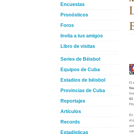
Encuestas
L
Pronósticos
B
Foros
Invita a tus amigos
Libro de visitas
Series de Béisbol
Equipos de Cuba
Estadios de béisbol
El
Na
Provincias de Cuba
fre
63
Reportajes
Pin
Artículos
En 
el 
Records
an
car
Estadísticas