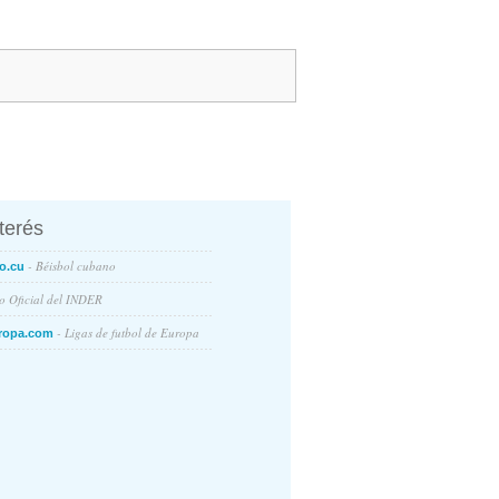
nterés
- Béisbol cubano
o.cu
io Oficial del INDER
- Ligas de futbol de Europa
ropa.com