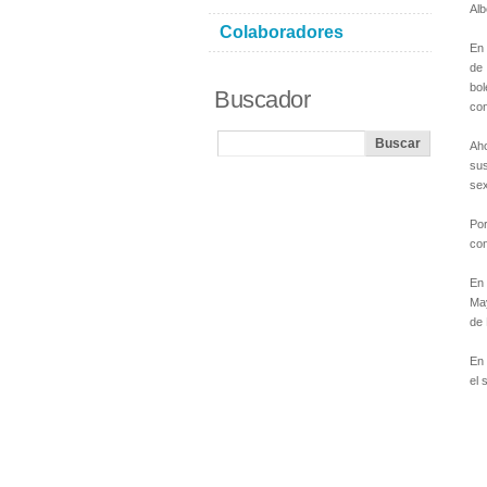
Alb
Colaboradores
En 
de 
bol
Buscador
con
Aho
sus
sex
Por
con
En 
May
de 
En 
el 