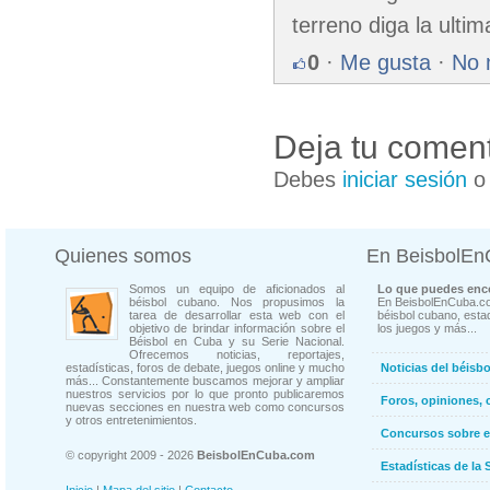
terreno diga la ultim
0
·
Me gusta
·
No 
Deja tu coment
Debes
iniciar sesión
Quienes somos
En BeisbolE
Somos un equipo de aficionados al
Lo que puedes enco
béisbol cubano. Nos propusimos la
En BeisbolEnCuba.co
tarea de desarrollar esta web con el
béisbol cubano, estad
objetivo de brindar información sobre el
los juegos y más...
Béisbol en Cuba y su Serie Nacional.
Ofrecemos noticias, reportajes,
estadísticas, foros de debate, juegos online y mucho
Noticias del béisb
más... Constantemente buscamos mejorar y ampliar
nuestros servicios por lo que pronto publicaremos
Foros, opiniones, 
nuevas secciones en nuestra web como concursos
y otros entretenimientos.
Concursos sobre e
© copyright 2009 - 2026
BeisbolEnCuba.com
Estadísticas de la 