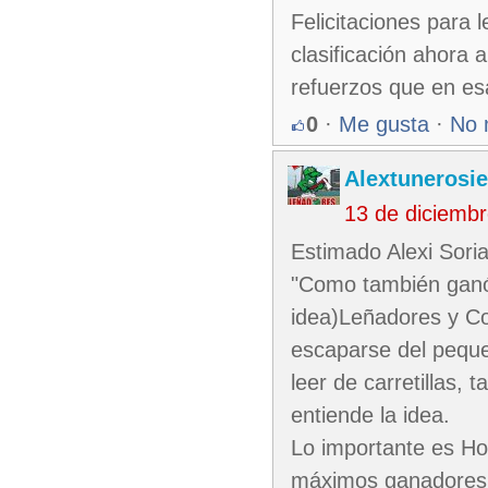
Felicitaciones para 
clasificación ahora 
refuerzos que en es
0
·
Me gusta
·
No 
Alextunerosi
13 de diciemb
Estimado Alexi Soria
"Como también ganó 
idea)Leñadores y Coc
escaparse del peque
leer de carretillas,
entiende la idea.
Lo importante es Ho
máximos ganadores de