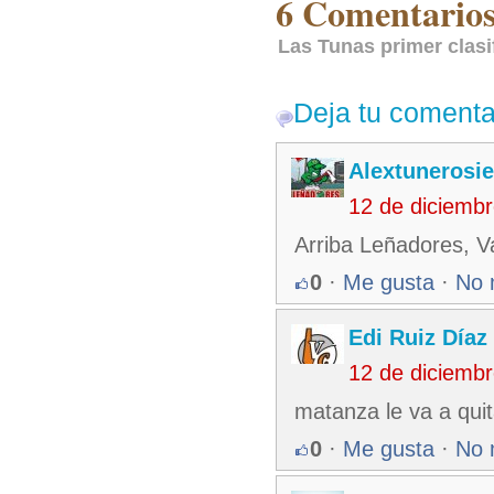
6 Comentarios
Las Tunas primer clasi
Deja tu comenta
Alextunerosi
12 de diciemb
Arriba Leñadores, V
0
·
Me gusta
·
No 
Edi Ruiz Díaz
12 de diciemb
matanza le va a quit
0
·
Me gusta
·
No 