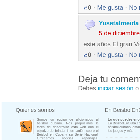
0
·
Me gusta
·
No 
Yusetalmeida
5 de diciembr
este años El gran V
0
·
Me gusta
·
No 
Deja tu coment
Debes
iniciar sesión
Quienes somos
En BeisbolE
Somos un equipo de aficionados al
Lo que puedes enco
béisbol cubano. Nos propusimos la
En BeisbolEnCuba.co
tarea de desarrollar esta web con el
béisbol cubano, estad
objetivo de brindar información sobre el
los juegos y más...
Béisbol en Cuba y su Serie Nacional.
Ofrecemos noticias, reportajes,