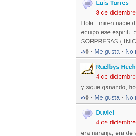
Luis Torres
3 de diciembr
Hola , miren nadie d
equipo ese espirit
SORPRESAS ( INIC
0
·
Me gusta
·
No 
Ruelbys Hecha
4 de diciembr
y sigue ganando, hoy
0
·
Me gusta
·
No 
Duviel
4 de diciembr
era naranja, era de