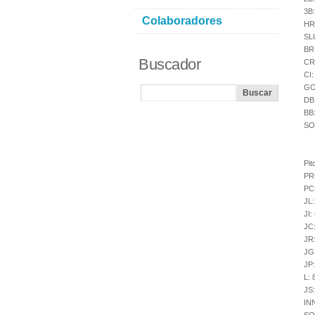
3B
Colaboradores
HR
SL
BR
Buscador
CR
CI
GO
DB
BB
SO
Pit
PR
PC
JL
JI
JC
JR
JG
JP
L:
JS
IN