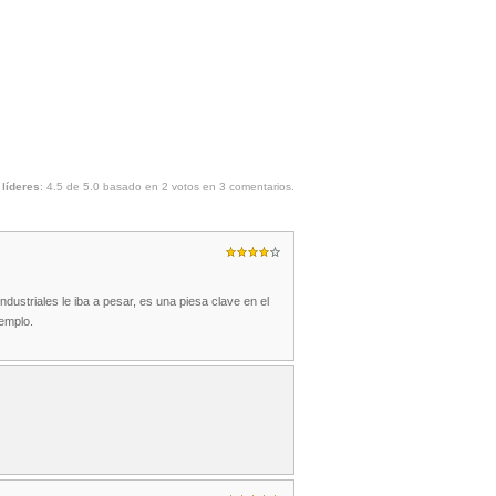
 líderes
:
4.5
de
5.0
basado en
2
votos en
3
comentarios.
dustriales le iba a pesar, es una piesa clave en el
jemplo.