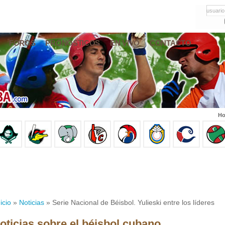
usuario
FOROS
PRONÓSTICOS
EN VIVO
CONTACTO
Ho
icio
»
Noticias
» Serie Nacional de Béisbol. Yulieski entre los líderes
oticias sobre el béisbol cubano