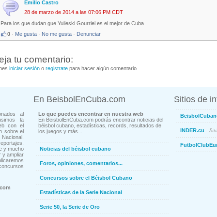
Emilio Castro
28 de marzo de 2014 a las 07:06 PM CDT
Para los gue dudan gue Yulieski Gourriel es el mejor de Cuba
0
·
Me gusta
·
No me gusta
·
Denunciar
eja tu comentario:
bes
iniciar sesión
o
registrate
para hacer algún comentario.
En BeisbolEnCuba.com
Sitios de i
onados al
Lo que puedes encontrar en nuestra web
BeisbolCuban
usimos la
En BeisbolEnCuba.com podrás encontrar noticias del
eb con el
béisbol cubano, estadísticas, records, resultados de
- Sit
INDER.cu
n sobre el
los juegos y más...
Nacional.
ortajes,
FutbolClubEu
ne y mucho
Noticias del béisbol cubano
 y ampliar
blicaremos
Foros, opiniones, comentarios...
concursos
Concursos sobre el Béisbol Cubano
.com
Estadísticas de la Serie Nacional
Serie 50, la Serie de Oro