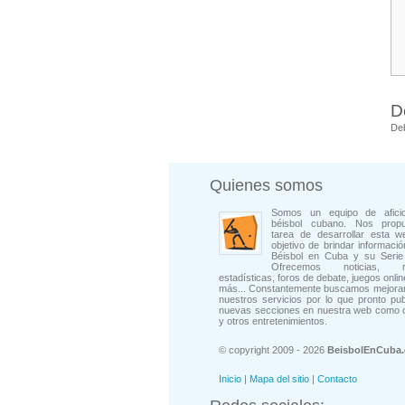
D
De
Quienes somos
Somos un equipo de afici
béisbol cubano. Nos prop
tarea de desarrollar esta w
objetivo de brindar informació
Béisbol en Cuba y su Serie 
Ofrecemos noticias, rep
estadísticas, foros de debate, juegos onli
más... Constantemente buscamos mejorar
nuestros servicios por lo que pronto pu
nuevas secciones en nuestra web como 
y otros entretenimientos.
© copyright 2009 - 2026
BeisbolEnCuba
Inicio
|
Mapa del sitio
|
Contacto