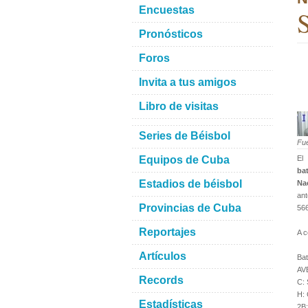
Encuestas
S
Pronósticos
Foros
Invita a tus amigos
Libro de visitas
Series de Béisbol
Fu
Equipos de Cuba
El
ba
Estadios de béisbol
Na
ant
Provincias de Cuba
566
Reportajes
A c
Artículos
Ba
AV
Records
C:
H:
Estadísticas
2B