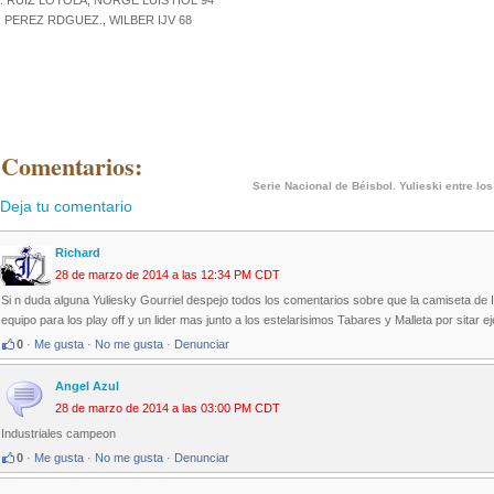
: RUIZ LOYOLA, NORGE LUIS HOL 94
: PEREZ RDGUEZ., WILBER IJV 68
 Comentarios:
Serie Nacional de Béisbol. Yulieski entre los
Deja tu comentario
Richard
28 de marzo de 2014 a las 12:34 PM CDT
Si n duda alguna Yuliesky Gourriel despejo todos los comentarios sobre que la camiseta de In
equipo para los play off y un lider mas junto a los estelarisimos Tabares y Malleta por sitar e
0
·
Me gusta
·
No me gusta
·
Denunciar
Angel Azul
28 de marzo de 2014 a las 03:00 PM CDT
Industriales campeon
0
·
Me gusta
·
No me gusta
·
Denunciar