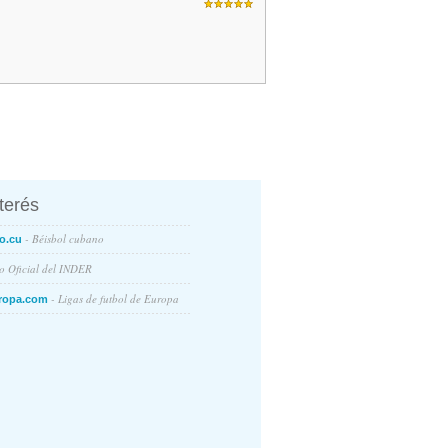
nterés
- Béisbol cubano
o.cu
io Oficial del INDER
- Ligas de futbol de Europa
ropa.com