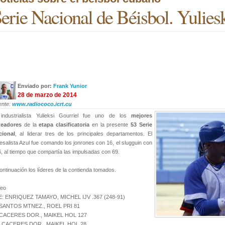
erie Nacional de Béisbol. Yulieski
Enviado por:
Frank Yunior
28 de marzo de 2014
ente:
www.radiococo.icrt.cu
 industrialista Yulieksi Gourriel fue uno de los
mejores
teadores
de la
etapa clasificatoria
en la presente
53 Serie
cional
, al liderar tres de los principales departamentos. El
esalista Azul fue comando los jonrones con 16, el slugguin con
, al tiempo que compartía las impulsadas con 69.
ontinuación los líderes de la contienda tomados.
teo
E: ENRIQUEZ TAMAYO, MICHEL IJV .367 (248-91)
 SANTOS MTNEZ., ROEL PRI 81
 CACERES DOR., MAIKEL HOL 127
: CACERES DOR., MAIKEL HOL 28