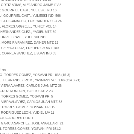
: ORTIZ ARIAS, ALEJANDRO JAIME IJV 8
: GOURRIEL CAST., YULIESKI IND 16
U: GOURRIEL CAST., YULIESKI IND .566
: LA O CAMACHO, LUIS YANDER SCU 24
: FLORES ARGšELL., YUNIET VCL 14
: HERNANDEZ GLEZ., YADIEL MTZ 69
URRIEL CAST., YULIESKI IND
: MOREIRA RAMIREZ, DAINER MTZ 13
: CEPEDA CRUZ, FREDERICH ART 100
: CORREA SANCHEZ, LISBAN IND 63
cheo
O: TORRES GOMEZ, YOSVANI PRI .833 (15-3)
L: HERNANDEZ ROM., YASMANY VCL 1.66 (114.0-21)
: VIERA ALVAREZ, CARLOS JUAN MTZ 38
: CRUZ RONDON, YOELKIS MTZ 23
: TORRES GOMEZ, YOSVANI PRI 5
: VIERA ALVAREZ, CARLOS JUAN MTZ 38
: TORRES GOMEZ, YOSVANI PRI 15
: RODRIGUEZ LEON, YUDIEL IJV 11
 8 JUGADORES CON 1
: GARCIA SANCHEZ, JOSE ANGEL ART 21
N: TORRES GOMEZ, YOSVANI PRI 151.2