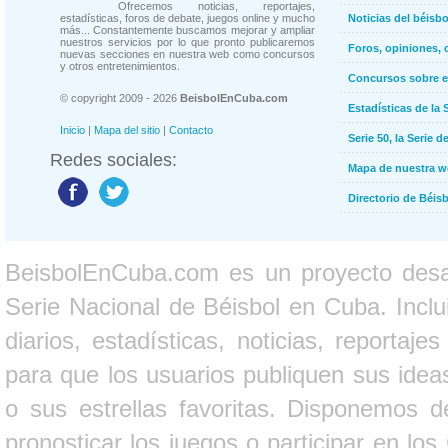
Ofrecemos noticias, reportajes,
estadísticas, foros de debate, juegos online y mucho
Noticias del béisb
más... Constantemente buscamos mejorar y ampliar
nuestros servicios por lo que pronto publicaremos
Foros, opiniones, 
nuevas secciones en nuestra web como concursos
y otros entretenimientos.
Concursos sobre e
© copyright 2009 - 2026
BeisbolEnCuba.com
Estadísticas de la 
Inicio
|
Mapa del sitio
|
Contacto
Serie 50, la Serie d
Redes sociales:
Mapa de nuestra 
Directorio de Béi
BeisbolEnCuba.com es un proyecto desarr
Serie Nacional de Béisbol en Cuba. Inclui
diarios, estadísticas, noticias, report
para que los usuarios publiquen sus ideas
o sus estrellas favoritas. Disponemos d
pronosticar los juegos o participar en lo