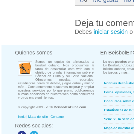
Deja tu coment
Debes
iniciar sesión
Quienes somos
En BeisbolE
Somos un equipo de aficionados al
Lo que puedes enco
béisbol cubano. Nos propusimos la
En BeisbolEnCuba.co
tarea de desarrollar esta web con el
béisbol cubano, estad
objetivo de brindar información sobre el
los juegos y más...
Béisbol en Cuba y su Serie Nacional.
Ofrecemos noticias, reportajes,
estadísticas, foros de debate, juegos online y mucho
Noticias del béisb
más... Constantemente buscamos mejorar y ampliar
nuestros servicios por lo que pronto publicaremos
Foros, opiniones, 
nuevas secciones en nuestra web como concursos
y otros entretenimientos.
Concursos sobre e
© copyright 2009 - 2026
BeisbolEnCuba.com
Estadísticas de la 
Inicio
|
Mapa del sitio
|
Contacto
Serie 50, la Serie d
Redes sociales:
Mapa de nuestra 