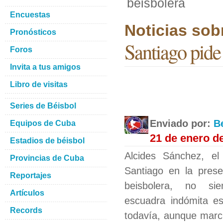
beisbolera
Encuestas
Noticias sob
Pronósticos
Santiago pide
Foros
Invita a tus amigos
Libro de visitas
Series de Béisbol
Enviado por:
B
Equipos de Cuba
21 de enero d
Estadios de béisbol
Alcides Sánchez, e
Provincias de Cuba
Santiago en la pres
Reportajes
beisbolera, no si
Artículos
escuadra indómita est
Records
todavía, aunque marc