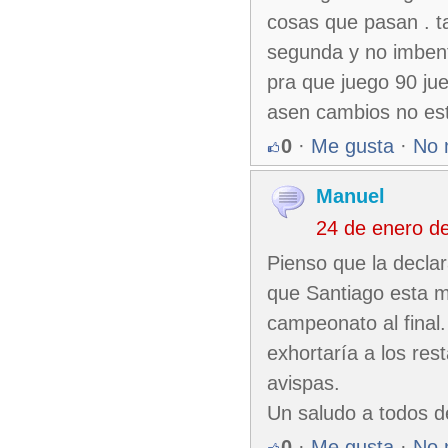
cosas que pasan . t
segunda y no imbenta
pra que juego 90 ju
asen cambios no est
0
·
Me gusta
·
No 
Manuel
24 de enero d
Pienso que la declar
que Santiago esta m
campeonato al final
exhortaría a los rest
avispas.
Un saludo a todos 
0
·
Me gusta
·
No 