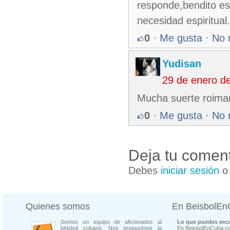
responde,bendito es
necesidad espiritual.
0
·
Me gusta
·
No 
Yudisan
29 de enero d
Mucha suerte roiman
0
·
Me gusta
·
No 
Deja tu coment
Debes
iniciar sesión
Quienes somos
En BeisbolE
Somos un equipo de aficionados al
Lo que puedes enco
béisbol cubano. Nos propusimos la
En BeisbolEnCuba.co