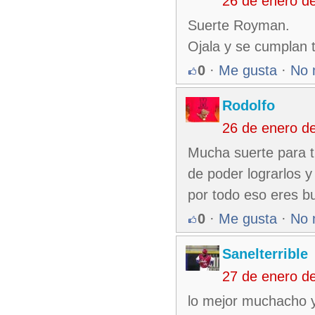
26 de enero d
Suerte Royman.
Ojala y se cumplan 
0
·
Me gusta
·
No 
Rodolfo
26 de enero d
Mucha suerte para t
de poder lograrlos y
por todo eso eres bu
0
·
Me gusta
·
No 
Sanelterrible
27 de enero d
lo mejor muchacho y