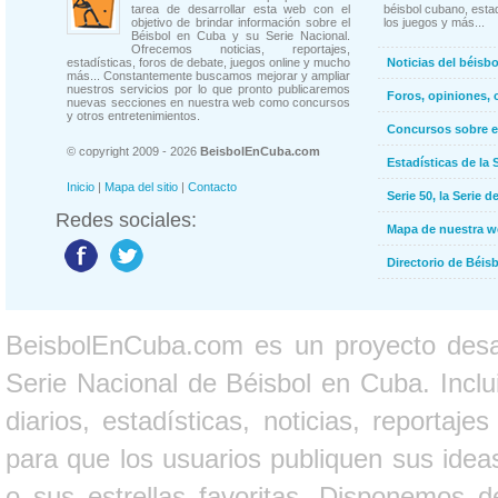
tarea de desarrollar esta web con el
béisbol cubano, estad
objetivo de brindar información sobre el
los juegos y más...
Béisbol en Cuba y su Serie Nacional.
Ofrecemos noticias, reportajes,
estadísticas, foros de debate, juegos online y mucho
Noticias del béisb
más... Constantemente buscamos mejorar y ampliar
nuestros servicios por lo que pronto publicaremos
Foros, opiniones, 
nuevas secciones en nuestra web como concursos
y otros entretenimientos.
Concursos sobre e
© copyright 2009 - 2026
BeisbolEnCuba.com
Estadísticas de la 
Inicio
|
Mapa del sitio
|
Contacto
Serie 50, la Serie d
Redes sociales:
Mapa de nuestra 
Directorio de Béi
BeisbolEnCuba.com es un proyecto desarr
Serie Nacional de Béisbol en Cuba. Inclui
diarios, estadísticas, noticias, report
para que los usuarios publiquen sus ideas
o sus estrellas favoritas. Disponemos d