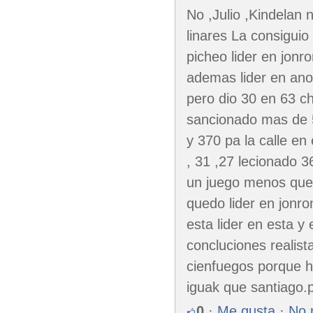
No ,Julio ,Kindelan 
linares La consiguio
picheo lider en jon
ademas lider en ano
pero dio 30 en 63 c
sancionado mas de 5
y 370 pa la calle en
, 31 ,27 lecionado 3
un juego menos que 
quedo lider en jonr
esta lider en esta 
concluciones realist
cienfuegos porque ha
iguak que santiago.
0
·
Me gusta
·
No 