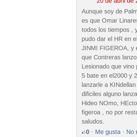
20 de abril de
Aunque soy de Palma
es que Omar Linares
todos los tiempos 
pudo dar el HR en e
JINMI FIGEROA, y e
que Contreras lanzo 
Lesionado que vino 
5 bate en el2000 y 
lanzarle a KINdellan
dificiles alguno l
Hideo NOmo, HEctor 
figeroa , no por res
saludos.
0
·
Me gusta
·
No 