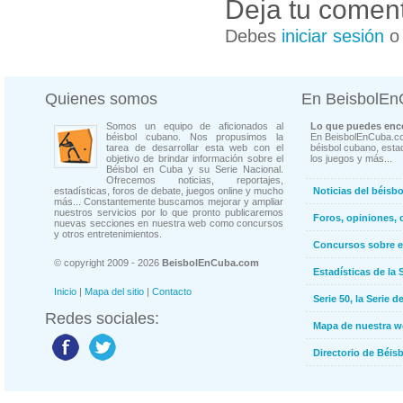
Deja tu coment
Debes
iniciar sesión
Quienes somos
En BeisbolE
Somos un equipo de aficionados al
Lo que puedes enco
béisbol cubano. Nos propusimos la
En BeisbolEnCuba.co
tarea de desarrollar esta web con el
béisbol cubano, estad
objetivo de brindar información sobre el
los juegos y más...
Béisbol en Cuba y su Serie Nacional.
Ofrecemos noticias, reportajes,
estadísticas, foros de debate, juegos online y mucho
Noticias del béisb
más... Constantemente buscamos mejorar y ampliar
nuestros servicios por lo que pronto publicaremos
Foros, opiniones, 
nuevas secciones en nuestra web como concursos
y otros entretenimientos.
Concursos sobre e
© copyright 2009 - 2026
BeisbolEnCuba.com
Estadísticas de la 
Inicio
|
Mapa del sitio
|
Contacto
Serie 50, la Serie d
Redes sociales:
Mapa de nuestra 
Directorio de Béi