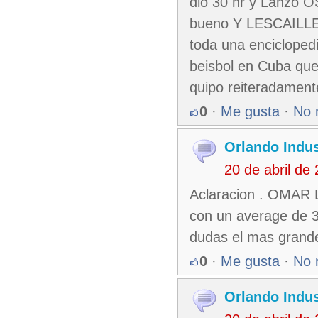
dio 30 hr y Lanzo O
bueno Y LESCAILLE,
toda una encicloped
beisbol en Cuba que
quipo reiteradament
0
·
Me gusta
·
No 
Orlando Indus
20 de abril de
Aclaracion . OMAR L
con un average de 3
dudas el mas grande
0
·
Me gusta
·
No 
Orlando Indus