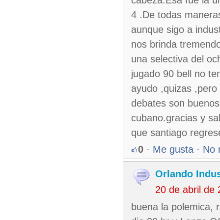
cabeza.Esa fue la u
4 .De todas maneras
aunque sigo a indus
nos brinda tremend
una selectiva del oc
jugado 90 bell no te
ayudo ,quizas ,pero
debates son buenos
cubano.gracias y sa
que santiago regrese
0
·
Me gusta
·
No 
Orlando Indus
20 de abril de
buena la polemica,