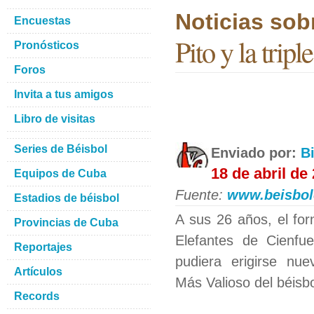
Noticias sob
Encuestas
Pito y la tripl
Pronósticos
Foros
Invita a tus amigos
Libro de visitas
Series de Béisbol
Enviado por:
B
18 de abril de
Equipos de Cuba
Fuente:
www.beisbol
Estadios de béisbol
A sus 26 años, el for
Provincias de Cuba
Elefantes de Cienfu
Reportajes
pudiera erigirse nu
Artículos
Más Valioso del béisb
Records