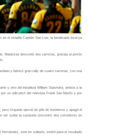
en el estadio Capitán San Luis, la fanaticada local ya
rte, Matanzas descontó dos carreras, gracias al jonrón
ío.
diato y fabricó gran rally de cuatro carreras, con una
arte y otro del inicialista William Saavedra, ambos a la
por un wild pitch del relevista Frank San Martín y por
, pero Urquiola ejerció de jefe de bomberos y apagó el
lión sin sudar la camiseta (encontró dos corredores en
ernández, este en solitario, estéril para el resultado