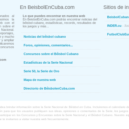
En BeisbolEnCuba.com
Sitios de i
onados al
Lo que puedes encontrar en nuestra web
BeisbolCuban
usimos la
En BeisbolEnCuba.com podrás encontrar noticias del
eb con el
béisbol cubano, estadísticas, records, resultados de
- Sit
INDER.cu
n sobre el
los juegos y más...
Nacional.
ortajes,
FutbolClubEu
ne y mucho
Noticias del béisbol cubano
 y ampliar
blicaremos
Foros, opiniones, comentarios...
concursos
Concursos sobre el Béisbol Cubano
.com
Estadísticas de la Serie Nacional
Serie 50, la Serie de Oro
Mapa de nuestra web
Directorio de BéisbolenCuba.com
a brindar información sobre la Serie Nacional de Béisbol en Cuba. Incluiremos el calendario de lo
 para que los usuarios publiquen sus ideas, opiniones o comentarios de la Serie, los juegos o
o participar en los Concursos y Encuestas sobre la Serie Nacional y el Béisbol Cubano. Nuestro 
ue te invitamos a visitar nuestra web frecuentemente.