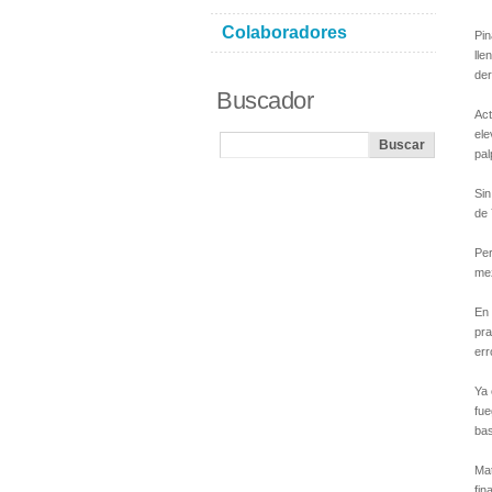
Colaboradores
Pin
lle
der
Buscador
Act
ele
pal
Sin
de 
Per
mez
En 
pra
err
Ya 
fue
bas
Mat
fin