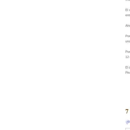
El 
ent
Aho
Por
una
Por
12 
El 
Pin
7