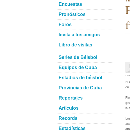
Encuestas
P
Pronósticos
f
Foros
Invita a tus amigos
Libro de visitas
Series de Béisbol
Equipos de Cuba
Fu
Estadios de béisbol
El 
Provincias de Cuba
en 
Reportajes
Pin
gr
Artículos
la 
Records
Lo
as
Estadísticas
atr