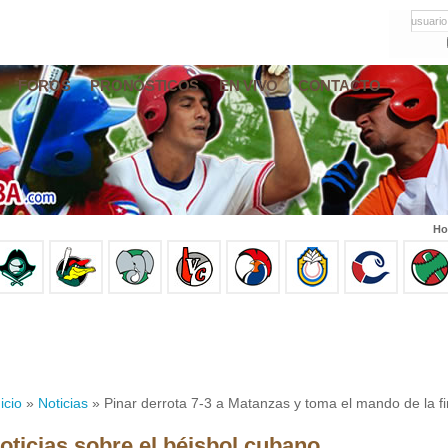
usuario
FOROS
PRONÓSTICOS
EN VIVO
CONTACTO
Ho
icio
»
Noticias
» Pinar derrota 7-3 a Matanzas y toma el mando de la fi
oticias sobre el béisbol cubano