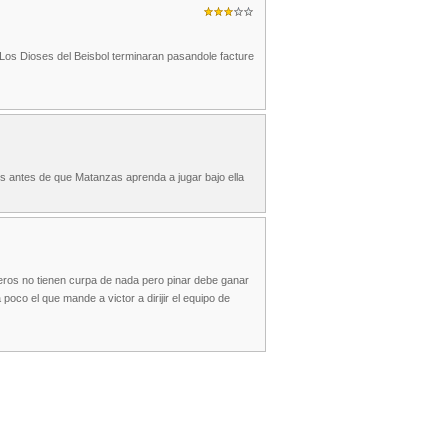
o ..Los Dioses del Beisbol terminaran pasandole facture
ños antes de que Matanzas aprenda a jugar bajo ella
teros no tienen curpa de nada pero pinar debe ganar
poco el que mande a victor a dirijir el equipo de