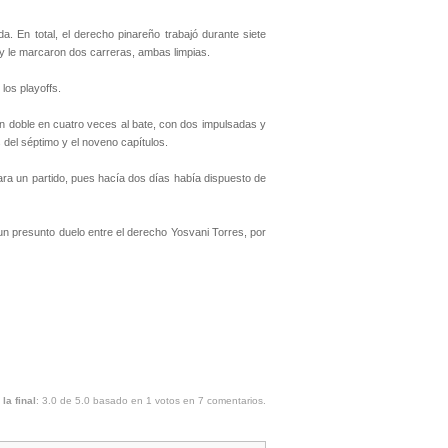
a. En total, el derecho pinareño trabajó durante siete
s y le marcaron dos carreras, ambas limpias.
los playoffs.
 un doble en cuatro veces al bate, con dos impulsadas y
del séptimo y el noveno capítulos.
para un partido, pues hacía dos días había dispuesto de
 un presunto duelo entre el derecho Yosvani Torres, por
la final
:
3.0
de
5.0
basado en
1
votos en
7
comentarios.