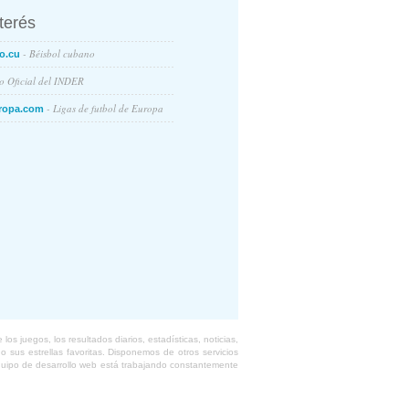
nterés
- Béisbol cubano
o.cu
io Oficial del INDER
- Ligas de futbol de Europa
ropa.com
s juegos, los resultados diarios, estadísticas, noticias,
 sus estrellas favoritas. Disponemos de otros servicios
equipo de desarrollo web está trabajando constantemente