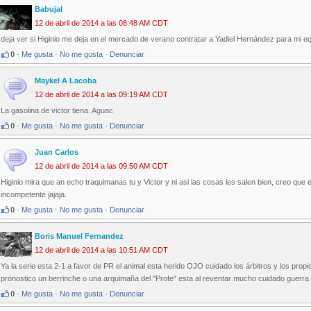
Babujal
12 de abril de 2014 a las 08:48 AM CDT
deja ver si Higinio me deja en el mercado de verano contratar a Yadiel Hernández para mi e
0
·
Me gusta
·
No me gusta
·
Denunciar
Maykel A Lacoba
12 de abril de 2014 a las 09:19 AM CDT
La gasolina de victor tiena. Aguac
0
·
Me gusta
·
No me gusta
·
Denunciar
Juan Carlos
12 de abril de 2014 a las 09:50 AM CDT
Higinio mira que an echo traquimanas tu y Victor y ni asi las cosas les salen bien, creo que el
incompetente jajaja.
0
·
Me gusta
·
No me gusta
·
Denunciar
Boris Manuel Fernandez
12 de abril de 2014 a las 10:51 AM CDT
Ya la serie esta 2-1 a favor de PR el animal esta herido OJO cuidado los árbitros y los prop
pronostico un berrinche o una arquimaña del "Profe" esta al reventar mucho cuidado guerr
0
·
Me gusta
·
No me gusta
·
Denunciar