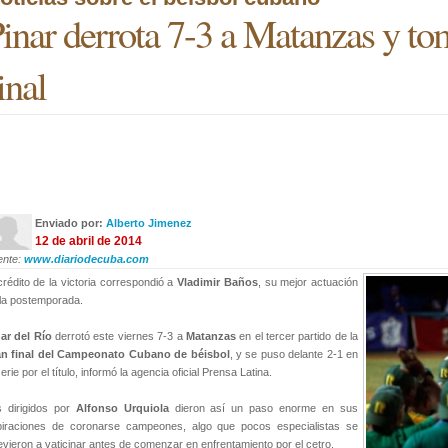
inar derrota 7-3 a Matanzas y to
inal
Enviado por:
Alberto Jimenez
12 de abril de 2014
ente:
www.diariodecuba.com
crédito de la victoria correspondió a
Vladimir Baños
, su mejor actuación
la postemporada.
ar del Río
derrotó este viernes 7-3 a
Matanzas
en el tercer partido de la
an final del Campeonato Cubano de béisbol
, y se puso delante 2-1 en
serie por el título, informó la agencia oficial Prensa Latina.
s dirigidos por
Alfonso Urquiola
dieron así un paso enorme en sus
piraciones de coronarse campeones, algo que pocos especialistas se
evieron a vaticinar antes de comenzar en enfrentamiento por el cetro.