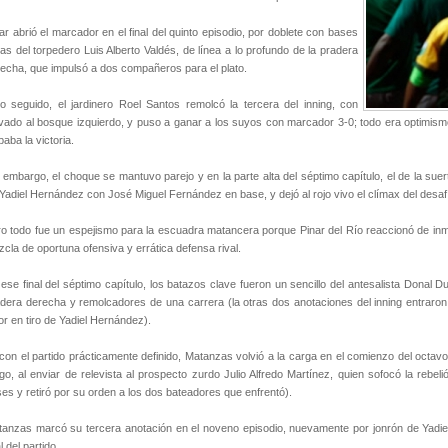
ar abrió el marcador en el final del quinto episodio, por doblete con bases
nas del torpedero Luis Alberto Valdés, de línea a lo profundo de la pradera
echa, que impulsó a dos compañeros para el plato.
o seguido, el jardinero Roel Santos remolcó la tercera del inning, con
vado al bosque izquierdo, y puso a ganar a los suyos con marcador 3-0; todo era optimismo 
paba la victoria.
 embargo, el choque se mantuvo parejo y en la parte alta del séptimo capítulo, el de la sue
Yadiel Hernández con José Miguel Fernández en base, y dejó al rojo vivo el clímax del desaf
o todo fue un espejismo para la escuadra matancera porque Pinar del Río reaccionó de inme
cla de oportuna ofensiva y errática defensa rival.
ese final del séptimo capítulo, los batazos clave fueron un sencillo del antesalista Donal Du
dera derecha y remolcadores de una carrera (la otras dos anotaciones del inning entraron 
or en tiro de Yadiel Hernández).
con el partido prácticamente definido, Matanzas volvió a la carga en el comienzo del octavo
go, al enviar de relevista al prospecto zurdo Julio Alfredo Martínez, quien sofocó la rebe
es y retiró por su orden a los dos bateadores que enfrentó).
anzas marcó su tercera anotación en el noveno episodio, nuevamente por jonrón de Yadiel H
al del partido.