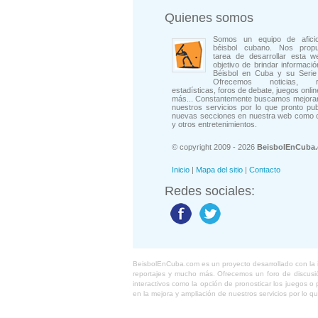
Quienes somos
Somos un equipo de afici
béisbol cubano. Nos prop
tarea de desarrollar esta w
objetivo de brindar informació
Béisbol en Cuba y su Serie 
Ofrecemos noticias, rep
estadísticas, foros de debate, juegos onli
más... Constantemente buscamos mejorar
nuestros servicios por lo que pronto pu
nuevas secciones en nuestra web como 
y otros entretenimientos.
© copyright 2009 - 2026
BeisbolEnCuba
Inicio
|
Mapa del sitio
|
Contacto
Redes sociales:
BeisbolEnCuba.com es un proyecto desarrollado con la ide
reportajes y mucho más. Ofrecemos un foro de discusión
interactivos como la opción de pronosticar los juegos 
en la mejora y ampliación de nuestros servicios por lo q