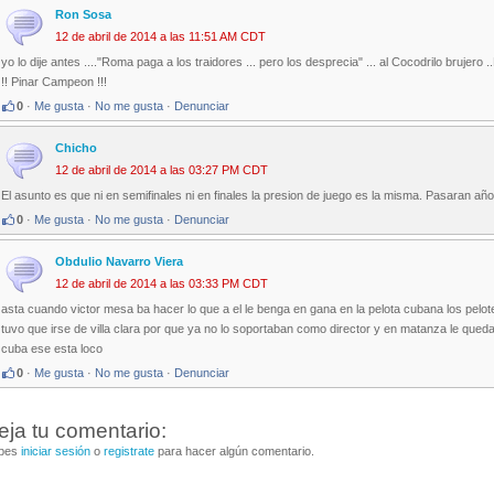
Ron Sosa
12 de abril de 2014 a las 11:51 AM CDT
yo lo dije antes ...."Roma paga a los traidores ... pero los desprecia" ... al Cocodrilo brujer
!! Pinar Campeon !!!
0
·
Me gusta
·
No me gusta
·
Denunciar
Chicho
12 de abril de 2014 a las 03:27 PM CDT
El asunto es que ni en semifinales ni en finales la presion de juego es la misma. Pasaran a
0
·
Me gusta
·
No me gusta
·
Denunciar
Obdulio Navarro Viera
12 de abril de 2014 a las 03:33 PM CDT
asta cuando victor mesa ba hacer lo que a el le benga en gana en la pelota cubana los pelo
tuvo que irse de villa clara por que ya no lo soportaban como director y en matanza le queda 
cuba ese esta loco
0
·
Me gusta
·
No me gusta
·
Denunciar
eja tu comentario:
bes
iniciar sesión
o
registrate
para hacer algún comentario.