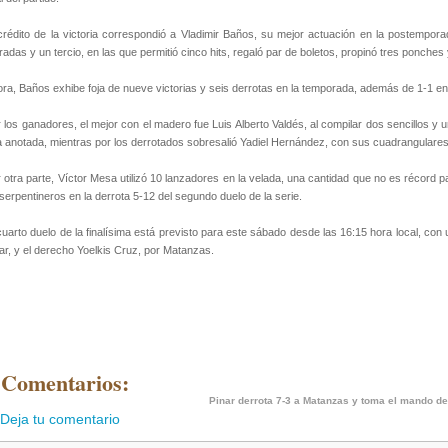
crédito de la victoria correspondió a Vladimir Baños, su mejor actuación en la postemporad
radas y un tercio, en las que permitió cinco hits, regaló par de boletos, propinó tres ponche
ra, Baños exhibe foja de nueve victorias y seis derrotas en la temporada, además de 1-1 en 
 los ganadores, el mejor con el madero fue Luis Alberto Valdés, al compilar dos sencillos y
 anotada, mientras por los derrotados sobresalió Yadiel Hernández, con sus cuadrangulares 
 otra parte, Víctor Mesa utilizó 10 lanzadores en la velada, una cantidad que no es récord 
serpentineros en la derrota 5-12 del segundo duelo de la serie.
cuarto duelo de la finalísima está previsto para este sábado desde las 16:15 hora local, con
ar, y el derecho Yoelkis Cruz, por Matanzas.
 Comentarios:
Pinar derrota 7-3 a Matanzas y toma el mando de 
Deja tu comentario