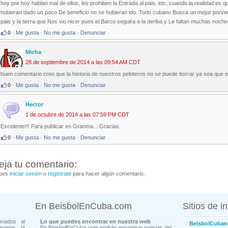
hoy por hoy hablan mal de ellos, les prohiben la Entrada al pais, etc, cuando la realidad es
hubieran dado un poco De beneficio no se hubieran ido. Todo cubano Busca un mejor porveni
pais y la tierra que Nos vio nicer pues el Barco seguira a la deriba y Le faltan muchas noc
0
·
Me gusta
·
No me gusta
·
Denunciar
Micha
28 de septiembre de 2014 a las 09:54 AM CDT
buen comentario creo que la historia de nuestros peloteros no se puede borrar ya sea que est
0
·
Me gusta
·
No me gusta
·
Denunciar
Hector
1 de octubre de 2014 a las 07:59 PM CDT
Excelente!!! Para publicar en Granma... Gracias.
0
·
Me gusta
·
No me gusta
·
Denunciar
eja tu comentario:
bes
iniciar sesión
o
registrate
para hacer algún comentario.
En BeisbolEnCuba.com
Sitios de i
onados al
Lo que puedes encontrar en nuestra web
BeisbolCuban
usimos la
En BeisbolEnCuba.com podrás encontrar noticias del