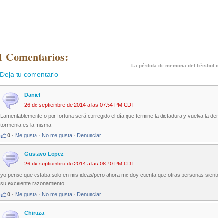
1 Comentarios:
La pérdida de memoria del béisbol 
Deja tu comentario
Daniel
26 de septiembre de 2014 a las 07:54 PM CDT
Lamentablemente o por fortuna será corregido el día que termine la dictadura y vuelva la de
tormenta es la misma
0
·
Me gusta
·
No me gusta
·
Denunciar
Gustavo Lopez
26 de septiembre de 2014 a las 08:40 PM CDT
yo pense que estaba solo en mis ideas/pero ahora me doy cuenta que otras personas sienten
su excelente razonamiento
0
·
Me gusta
·
No me gusta
·
Denunciar
Chiruza