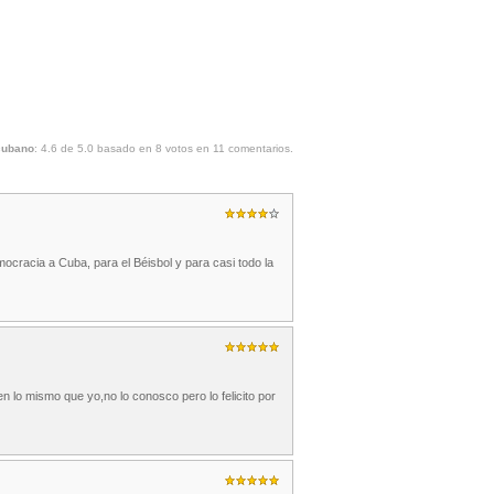
cubano
:
4.6
de
5.0
basado en
8
votos en
11
comentarios.
mocracia a Cuba, para el Béisbol y para casi todo la
 lo mismo que yo,no lo conosco pero lo felicito por