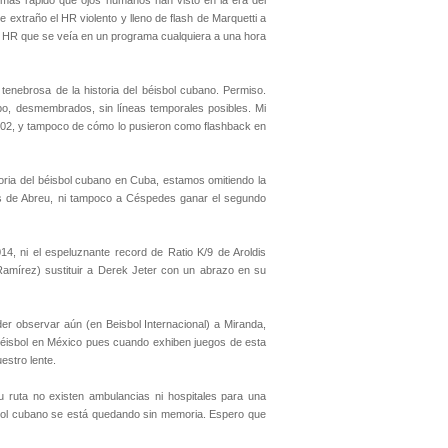
r más rápido que ojos humanos han visto en la era del
 extraño el HR violento y lleno de flash de Marquetti a
 y HR que se veía en un programa cualquiera a una hora
tenebrosa de la historia del béisbol cubano. Permiso.
bo, desmembrados, sin líneas temporales posibles. Mi
 2002, y tampoco de cómo lo pusieron como flashback en
oria del béisbol cubano en Cuba, estamos omitiendo la
ados de Abreu, ni tampoco a Céspedes ganar el segundo
14, ni el espeluznante record de Ratio K/9 de Aroldis
mírez) sustituir a Derek Jeter con un abrazo en su
er observar aún (en Beisbol Internacional) a Miranda,
béisbol en México pues cuando exhiben juegos de esta
estro lente.
su ruta no existen ambulancias ni hospitales para una
éisbol cubano se está quedando sin memoria. Espero que