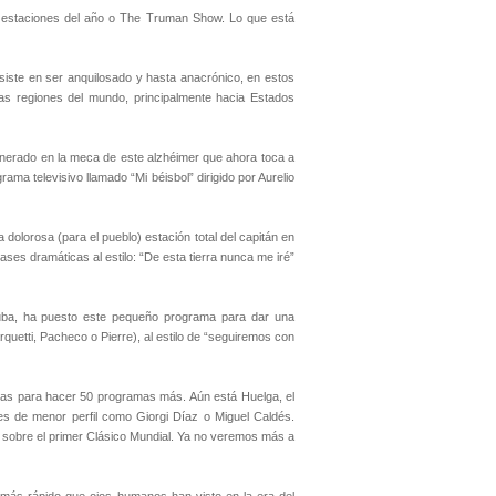
as estaciones del año o The Truman Show. Lo que está
iste en ser anquilosado y hasta anacrónico, en estos
tras regiones del mundo, principalmente hacia Estados
inerado en la meca de este alzhéimer que ahora toca a
a televisivo llamado “Mi béisbol” dirigido por Aurelio
olorosa (para el pueblo) estación total del capitán en
ases dramáticas al estilo: “De esta tierra nunca me iré”
Cuba, ha puesto este pequeño programa para dar una
arquetti, Pacheco o Pierre), al estilo de “seguiremos con
ias para hacer 50 programas más. Aún está Huelga, el
es de menor perfil como Giorgi Díaz o Miguel Caldés.
 sobre el primer Clásico Mundial. Ya no veremos más a