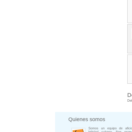
D
De
Quienes somos
Somos un equipo de afici
béisbol cubano. Nos prop