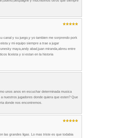
in,bueno,despaigne y muchisimos otros que siempre
su canal y su juego,y yo tambien me sorprendo pork
ceista y mi equipo siempre a trae a jugar
o,yunesky maya,andy abad,juan miranda,abreu entre
os liceista y si estan en la historia
isimo unos anos en escuchar determinada musica
r a nuestros jugadores donde quiera que esten? Que
porta donde nos encontremos.
 las grandes ligas. Lo mas triste es que todabia