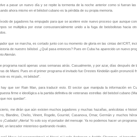
lve a pasar un nuevo día y se repite la tormenta de la noche anterior como si fueran l
ando ahora mismo en el béisbol cubano es la pérdida de su propia memoria.
éxodo de jugadores ha empujado para que se acelere este nuevo proceso que aunque cons
mpos se multiplica por estar consustancialmente unido a la fuga de beisbolistas hacia o
dos.
ador que se marcha, es cortado junto con su momento de gloria en las cintas del ICRT, inc
historia de nuestro béisbol. ¿Qué pasa entonces? Pues en Cuba ha aparecido un nuevo program
eto Alemán.
e programa nació apenas unas semanas atrás. Casualmente, y por azar, días después de la d
rras de Miami. Pues en el primer programa el invitado fue Orestes Kindelán quién pronunció fr
este es mi país, mi béisbol”.
 hay que ser Rain Man, para traducir esto. El sector que manipula la información en 
puesta firme e ideológica a la partida definitiva de veteranas estrellas del beisbol cubano (M
 que nos quedan”.
cierto, me dirán que aún existen muchos jugadores y muchas hazañas, anécdotas e histor
ro, Blandino, Cheíto, Vinent, Rogelio, Gourriel, Casanova, Omar, Germán y muchos héro
o ¡Cuidado! ¡Alerta! Yo solo soy el portador del mensaje: Ya no podemos hacer un programa
el, un lanzador misterioso quebrando rivales.