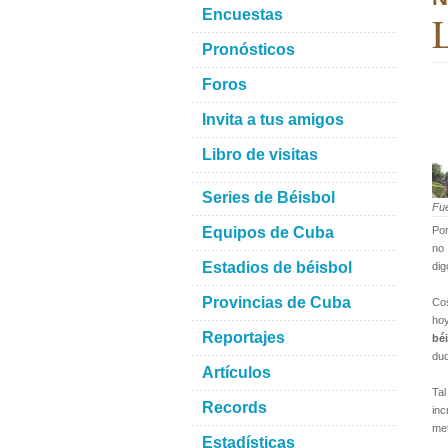
Encuestas
L
Pronósticos
Foros
Invita a tus amigos
Libro de visitas
Series de Béisbol
Fu
Equipos de Cuba
Por
no 
Estadios de béisbol
dig
Provincias de Cuba
Cos
hoy
Reportajes
bé
dud
Artículos
Tal
Records
inc
met
Estadísticas