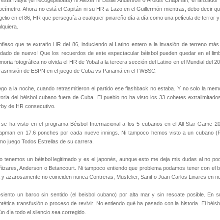
está Maya (el recogepelotas) ni Alexei ni Leslie Anderson o Aroldis Chapman, el lanzado
ocímetro. Ahora no está el Capitán ni su HR a Lazo en el Guillermón mientras, debo decir que
elio en el 86, HR que perseguía a cualquier pinareño día a día como una película de terror
lquiera.
fieso que te extraño HR del 86, induciendo al Latino entero a la invasión de terreno más 
dado de nuevo! Que los recuerdos de este espectacular béisbol pueden quedar en el lim
oria fotográfica no olvida el HR de Yobal a la tercera sección del Latino en el Mundial del
trasmisión de ESPN en el juego de Cuba vs Panamá en el I WBSC.
go a la noche, cuando retrasmitieron el partido ese flashback no estaba. Y no solo la mem
toria del béisbol cubano fuera de Cuba. El pueblo no ha visto los 33 cohetes extralimit
rby de HR consecutivo.
se ha visto en el programa Béisbol Internacional a los 5 cubanos en el All Star-Game 20
apman en 17.6 ponches por cada nueve innings. Ni tampoco hemos visto a un cubano (Ra
imo juego Todos Estrellas de su carrera.
o tenemos un béisbol legitimado y es el japonés, aunque esto me deja mis dudas al no pod
izares, Anderson o Betancourt. Ni tampoco entiendo que problema podamos tener con el 
a y azarosamente no coinciden nunca Contreras, Mustelier, Sanit o Juan Carlos Linares en nu
siento un barco sin sentido (el beisbol cubano) por alta mar y sin rescate posible. En 
otética transfusión o proceso de revivir. No entiendo qué ha pasado con la historia. El b
ún día todo el silencio sea corregido.