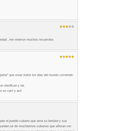
rmedad , me vinieron muchos recuerdos
aquina" que estar todos los dias del mundo corriendo
 clasifican y tal,
o se van! y asi!
cepte el pueblo cubano que ama su beisbol y sus
e quedan.se de muchisimos cubanos que añoran ver