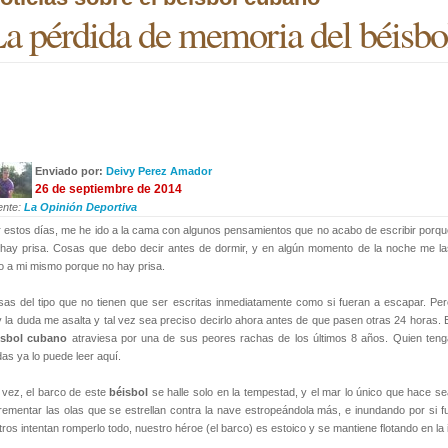
a pérdida de memoria del béisbo
Enviado por:
Deivy Perez Amador
26 de septiembre de 2014
ente:
La Opinión Deportiva
 estos días, me he ido a la cama con algunos pensamientos que no acabo de escribir porqu
hay prisa. Cosas que debo decir antes de dormir, y en algún momento de la noche me la
o a mi mismo porque no hay prisa.
as del tipo que no tienen que ser escritas inmediatamente como si fueran a escapar. Per
 la duda me asalta y tal vez sea preciso decirlo ahora antes de que pasen otras 24 horas. 
isbol cubano
atraviesa por una de sus peores rachas de los últimos 8 años. Quien teng
as ya lo puede leer aquí.
 vez, el barco de este
béisbol
se halle solo en la tempestad, y el mar lo único que hace s
rementar las olas que se estrellan contra la nave estropeándola más, e inundando por si f
ros intentan romperlo todo, nuestro héroe (el barco) es estoico y se mantiene flotando en la 