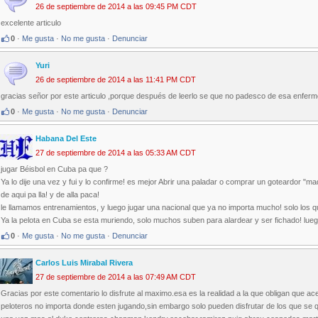
26 de septiembre de 2014 a las 09:45 PM CDT
excelente articulo
0
·
Me gusta
·
No me gusta
·
Denunciar
Yuri
26 de septiembre de 2014 a las 11:41 PM CDT
gracias señor por este articulo ,porque después de leerlo se que no padesco de esa enfe
0
·
Me gusta
·
No me gusta
·
Denunciar
Habana Del Este
27 de septiembre de 2014 a las 05:33 AM CDT
jugar Béisbol en Cuba pa que ?
Ya lo dije una vez y fui y lo confirme! es mejor Abrir una paladar o comprar un goteardor "m
de aqui pa lla! y de alla paca!
le llamamos entrenamientos, y luego jugar una nacional que ya no importa mucho! solo los que
Ya la pelota en Cuba se esta muriendo, solo muchos suben para alardear y ser fichado! lueg
0
·
Me gusta
·
No me gusta
·
Denunciar
Carlos Luis Mirabal Rivera
27 de septiembre de 2014 a las 07:49 AM CDT
Gracias por este comentario lo disfrute al maximo.esa es la realidad a la que obligan que a
peloteros no importa donde esten jugando,sin embargo solo pueden disfrutar de los que s