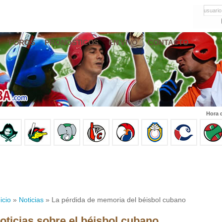
usuario
FOROS
PRONÓSTICOS
EN VIVO
CONTACTO
Hora 
icio
»
Noticias
» La pérdida de memoria del béisbol cubano
oticias sobre el béisbol cubano