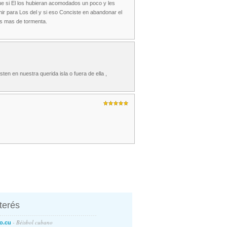
 que si El los hubieran acomodados un poco y les
r para Los del y si eso Conciste en abandonar el
hes mas de tormenta.
en en nuestra querida isla o fuera de ella ,
nterés
- Béisbol cubano
o.cu