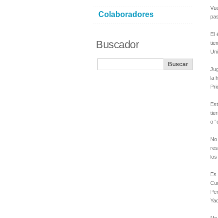
Vue
Colaboradores
pas
El 
Buscador
tie
Uni
Jug
la 
Pri
Est
tie
o “
No
res
los
Es 
Cur
Per
Yad