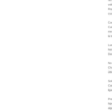
No 
vel
Rog
cua
Con
Cui
mem
la 
Lue
his
De
No 
Ch
últ
Sol
Cañ
lig
Pre
hip
alg