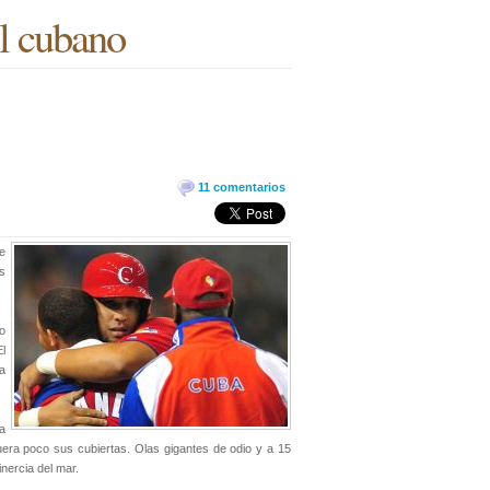
l cubano
11 comentarios
e
s
o
El
a
ea
uera poco sus cubiertas. Olas gigantes de odio y a 15
inercia del mar.