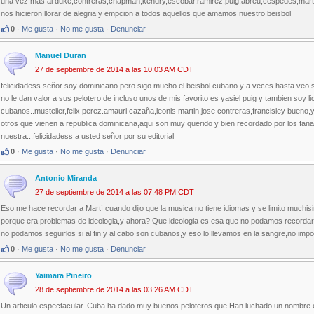
una vez mas al duke,contreras,chapman,kendry,escobar,ramirez,puig,abreu,cespedes,mart
nos hicieron llorar de alegria y empcion a todos aquellos que amamos nuestro beisbol
0
·
Me gusta
·
No me gusta
·
Denunciar
Manuel Duran
27 de septiembre de 2014 a las 10:03 AM CDT
felicidadess señor soy dominicano pero sigo mucho el beisbol cubano y a veces hasta veo 
no le dan valor a sus pelotero de incluso unos de mis favorito es yasiel puig y tambien soy li
cubanos..mustelier,felix perez.amauri cazaña,leonis martin,jose contreras,francisley buen
otros que vienen a republica dominicana,aqui son muy querido y bien recordado por los fanatic
nuestra...felicidadess a usted señor por su editorial
0
·
Me gusta
·
No me gusta
·
Denunciar
Antonio Miranda
27 de septiembre de 2014 a las 07:48 PM CDT
Eso me hace recordar a Martí cuando dijo que la musica no tiene idiomas y se limito much
porque era problemas de ideologia,y ahora? Que ideologia es esa que no podamos recorda
no podamos seguirlos si al fin y al cabo son cubanos,y eso lo llevamos en la sangre,no im
0
·
Me gusta
·
No me gusta
·
Denunciar
Yaimara Pineiro
28 de septiembre de 2014 a las 03:26 AM CDT
Un articulo espectacular. Cuba ha dado muy buenos peloteros que Han luchado un nombre en