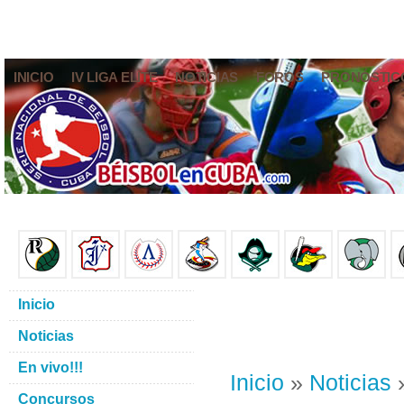
INICIO
IV LIGA ELITE
NOTICIAS
FOROS
PRONÓSTIC
Inicio
Noticias
En vivo!!!
Inicio
»
Noticias
»
Concursos