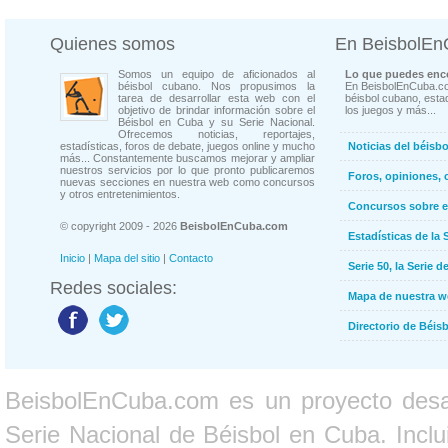
Quienes somos
En BeisbolE
Somos un equipo de aficionados al
Lo que puedes enco
béisbol cubano. Nos propusimos la
En BeisbolEnCuba.co
tarea de desarrollar esta web con el
béisbol cubano, estad
objetivo de brindar información sobre el
los juegos y más...
Béisbol en Cuba y su Serie Nacional.
Ofrecemos noticias, reportajes,
estadísticas, foros de debate, juegos online y mucho
Noticias del béisb
más... Constantemente buscamos mejorar y ampliar
nuestros servicios por lo que pronto publicaremos
Foros, opiniones, 
nuevas secciones en nuestra web como concursos
y otros entretenimientos.
Concursos sobre e
© copyright 2009 - 2026
BeisbolEnCuba.com
Estadísticas de la 
Inicio
|
Mapa del sitio
|
Contacto
Serie 50, la Serie d
Redes sociales:
Mapa de nuestra 
Directorio de Béi
BeisbolEnCuba.com es un proyecto desarr
Serie Nacional de Béisbol en Cuba. Inclui