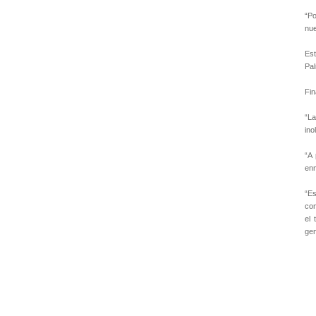
“Po
nue
Est
Pal
Fin
“La
ino
“A 
enm
“E
con
el
gen