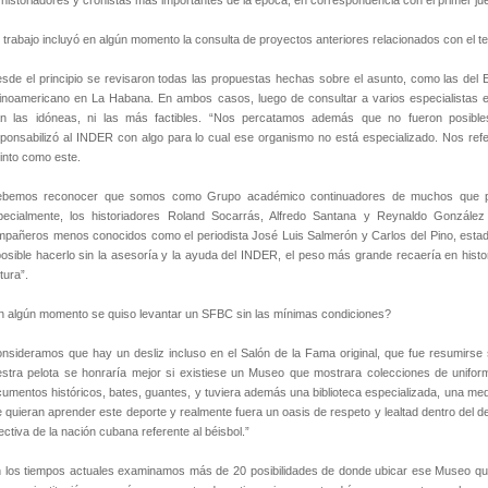
 historiadores y cronistas más importantes de la época, en correspondencia con el primer ju
 trabajo incluyó en algún momento la consulta de proyectos anteriores relacionados con el 
sde el principio se revisaron todas las propuestas hechas sobre el asunto, como las del
inoamericano en La Habana. En ambos casos, luego de consultar a varios especialistas e 
an las idóneas, ni las más factibles. “Nos percatamos además que no fueron posibl
ponsabilizó al INDER con algo para lo cual ese organismo no está especializado. Nos ref
into como este.
ebemos reconocer que somos como Grupo académico continuadores de muchos que po
pecialmente, los historiadores Roland Socarrás, Alfredo Santana y Reynaldo González 
pañeros menos conocidos como el periodista José Luis Salmerón y Carlos del Pino, estadí
osible hacerlo sin la asesoría y la ayuda del INDER, el peso más grande recaería en histo
tura”.
 algún momento se quiso levantar un SFBC sin las mínimas condiciones?
nsideramos que hay un desliz incluso en el Salón de la Fama original, que fue resumirse s
stra pelota se honraría mejor si existiese un Museo que mostrara colecciones de uniform
umentos históricos, bates, guantes, y tuviera además una biblioteca especializada, una me
 quieran aprender este deporte y realmente fuera un oasis de respeto y lealtad dentro del d
ectiva de la nación cubana referente al béisbol.”
 los tiempos actuales examinamos más de 20 posibilidades de donde ubicar ese Museo qu