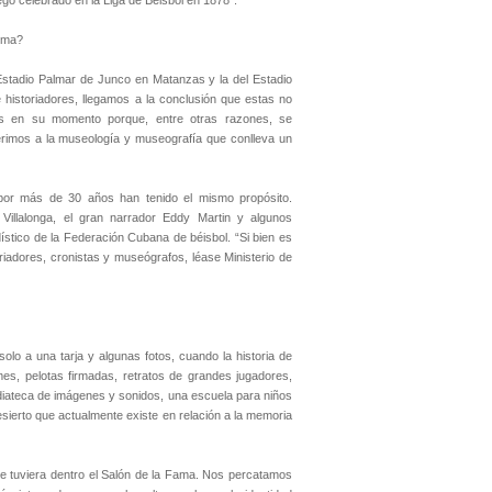
ego celebrado en la Liga de Beisbol en 1878”.
tema?
 Estadio Palmar de Junco en Matanzas y la del Estadio
historiadores, llegamos a la conclusión que estas no
es en su momento porque, entre otras razones, se
erimos a la museología y museografía que conlleva un
r más de 30 años han tenido el mismo propósito.
Villalonga, el gran narrador Eddy Martin y algunos
stico de la Federación Cubana de béisbol. “Si bien es
riadores, cronistas y museógrafos, léase Ministerio de
olo a una tarja y algunas fotos, cuando la historia de
es, pelotas firmadas, retratos de grandes jugadores,
diateca de imágenes y sonidos, una escuela para niños
esierto que actualmente existe en relación a la memoria
e tuviera dentro el Salón de la Fama. Nos percatamos