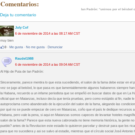
 Comentarios:
Ian Padrón: “unirnos por el béisbol
Deja tu comentario
July Cof
6 de noviembre de 2014 a las 08:17 AM CST
muy bien
0
·
Me gusta
·
No me gusta
·
Denunciar
Raudel1988
6 de noviembre de 2014 a las 09:04 AM CST
Al Hijo de Puta de Ian Padrón:
Sinceramente, parece mentira lo que esta sucediendo, el salon de la fama debe estar en el p
vez se jugo al beisbol, lo que pasa es que lamentablemente algunos habaneros siempre han
la Habana, recuerdo a un infame periodista que se empeñó en buscar datos de que en La Ha
oficial que en Matanzas, incluso decía que tenía pruebas, pero como estúpido al fin, nadie l
autoproclama como abanderado de la ejecución del salon de la fama, alegando las condiciones
por qué no se puede empezar de cero en Matanzas, coño que el país le dedique recursos a e
Habana, pero vale la pena, si aqui en Matanzas somos capeces de levantar hoteles magníf
salon de la fama? Parece que esta nueva cabronada no tiene memoria histórica, la gente no 
pueblo? antes de la Revolucion este estadio lo quisieron parcelar y destruir para que los ric
para que no sucediera y asi se salvo al estadio, mientras que el círculo social José Antonio He