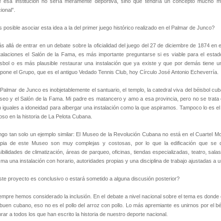
 esa institución no sería meramente deportiva, sino que tendría un concepto mucho más
ional”.
 posible asociar esta idea a la del primer juego histórico realizado en el Palmar de Junco?
s allá de entrar en un debate sobre la oficialidad del juego del 27 de diciembre de 1874 en
talaciones el Salón de la Fama, es más importante preguntarse si es viable para el esta
sbol o es más plausible restaurar una instalación que ya existe y que por demás tiene u
pone el Grupo, que es el antiguo Vedado Tennis Club, hoy Círculo José Antonio Echeverría.
 Palmar de Junco es inobjetablemente el santuario, el templo, la catedral viva del béisbol c
eo y el Salón de la Fama. Mi padre es matancero y amo a esa provincia, pero no se trata d
 iguales a idoneidad para albergar una instalación como la que aspiramos. Tampoco lo es e
oso en la historia de La Pelota Cubana.
go tan solo un ejemplo similar: El Museo de la Revolución Cubana no está en el Cuartel Mo
opia de este Museo son muy complejas y costosas, por lo que la edificación que se d
ibilidades de climatización, áreas de parqueo, oficinas, tiendas especializadas, teatro, sal
ma una instalación con horario, autoridades propias y una disciplina de trabajo ajustadas a 
te proyecto es conclusivo o estará sometido a alguna discusión posterior?
empre hemos considerado la inclusión. En el debate a nivel nacional sobre el tema es donde 
buen cubano, eso no es el pollo del arroz con pollo. Lo más apremiante es unirnos por el 
rar a todos los que han escrito la historia de nuestro deporte nacional.