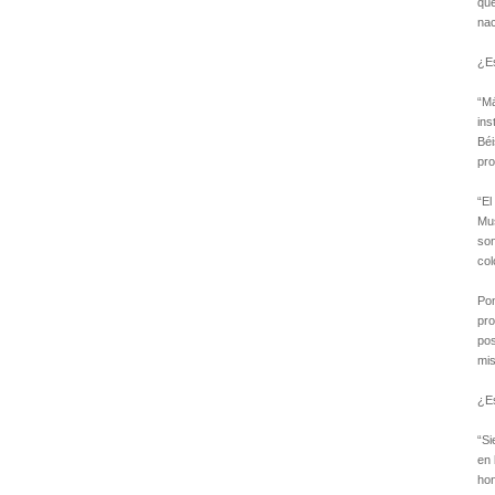
que
nac
¿Es
“Má
ins
Béi
pro
“El
Mus
son
col
Pon
pr
pos
mis
¿Es
“Si
en 
hon