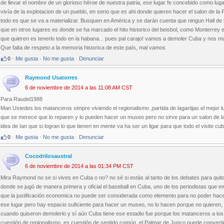
de llevar el nombre de un glorioso héroe de nuestra patria, ese lugar fe concebido como lug
vivía de la explotacion de un pueblo, en serio que es ahi donde quieren hacer el salon de la
todo es que se va a materializar. Busquen en América y se darán cuenta que ningun Hall de l
que en otros lugares es donde se ha marcado el hito historico del beisbol, como Monterrey 
que quieren es tenerlo todo en la habana... pues pal carajo! vamos a demoler Cuba y nos mu
Que falta de respeto a la memoria historica de este país, mal vamos
0
·
Me gusta
·
No me gusta
·
Denunciar
Raymond Usatorres
6 de noviembre de 2014 a las 11:08 AM CST
Para Raudel1988
Man Ustedes los matanceros simpre viviendo el regionalismo ,partida de lagartijas el mejor 
que se merece que lo reparen y lo pueden hacer un museo pero no sirve para un salon de la f
idea de Ian que si logran lo que tienen en mente va ha ser un ligar para que todo el visite cuba
0
·
Me gusta
·
No me gusta
·
Denunciar
Cocodrilosaustral
6 de noviembre de 2014 a las 01:34 PM CST
Mira Raymond no se si vives en Cuba o no? no sé si estás al tanto de los debates para quita
donde se jugó de manera primera y oficial el baseball en Cuba, uno de los periodistas que em
que la justificación economica no puede ser considerada como elemento para no poder hacer 
ese lugar pero hay espacio suficiente para hacer un museo, no lo hacen porque no quieren, p
cuando quiseron demolerlo y sí aún Cuba tiene ese estadio fue porque los matanceros a los
cuestión de regionalismo, es cuestión de sentido común, el Palmar de Junco puede convert