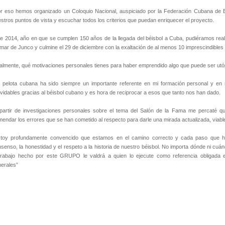
r eso hemos organizado un Coloquio Nacional, auspiciado por la Federación Cubana de Bé
stros puntos de vista y escuchar todos los criterios que puedan enriquecer el proyecto.
e 2014, año en que se cumplen 150 años de la llegada del béisbol a Cuba, pudiéramos real
mar de Junco y culmine el 29 de diciembre con la exaltación de al menos 10 imprescindibles d
almente, qué motivaciones personales tienes para haber emprendido algo que puede ser utóp
 pelota cubana ha sido siempre un importante referente en mi formación personal y en 
lvidables gracias al béisbol cubano y es hora de reciprocar a esos que tanto nos han dado.
partir de investigaciones personales sobre el tema del Salón de la Fama me percaté que 
endar los errores que se han cometido al respecto para darle una mirada actualizada, viable
stoy profundamente convencido que estamos en el camino correcto y cada paso que he
senso, la honestidad y el respeto a la historia de nuestro béisbol. No importa dónde ni cuá
 trabajo hecho por este GRUPO le valdrá a quien lo ejecute como referencia obligada
erales”