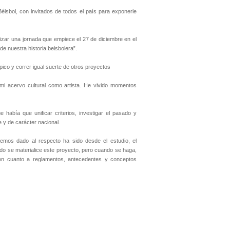
isbol, con invitados de todos el país para exponerle
izar una jornada que empiece el 27 de diciembre en el
e nuestra historia beisbolera”.
ico y correr igual suerte de otros proyectos
mi acervo cultural como artista. He vivido momentos
había que unificar criterios, investigar el pasado y
 y de carácter nacional.
mos dado al respecto ha sido desde el estudio, el
ndo se materialice este proyecto, pero cuando se haga,
 en cuanto a reglamentos, antecedentes y conceptos