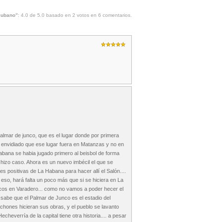
 cubano”
:
4.0
de
5.0
basado en
2
votos en
6
comentarios.
almar de junco, que es el lugar donde por primera
 envidiado que ese lugar fuera en Matanzas y no en
bana se habia jugado primero al beisbol de forma
e hizo caso. Ahora es un nuevo imbécil el que se
 positivas de La Habana para hacer allí el Salón....
so, hará falta un poco más que si se hiciera en La
icos en Varadero... como no vamos a poder hecer el
sabe que el Palmar de Junco es el estadio del
achones hicieran sus obras, y el pueblo se lavanto
cheverría de la capital tiene otra historia.... a pesar