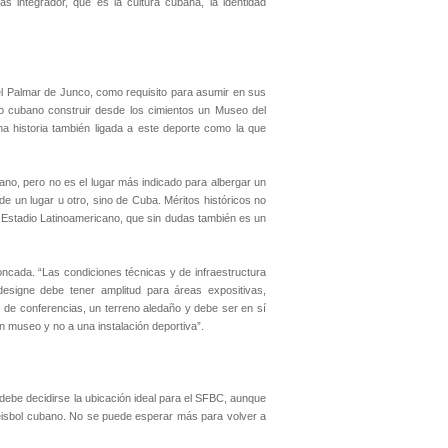
 integrador, que es la cultura cubana, la identidad
 el Palmar de Junco, como requisito para asumir en sus
do cubano construir desde los cimientos un Museo del
na historia también ligada a este deporte como la que
ubano, pero no es el lugar más indicado para albergar un
e un lugar u otro, sino de Cuba. Méritos históricos no
l Estadio Latinoamericano, que sin dudas también es un
ncada. “Las condiciones técnicas y de infraestructura
esigne debe tener amplitud para áreas expositivas,
as de conferencias, un terreno aledaño y debe ser en sí
un museo y no a una instalación deportiva”.
debe decidirse la ubicación ideal para el SFBC, aunque
béisbol cubano. No se puede esperar más para volver a