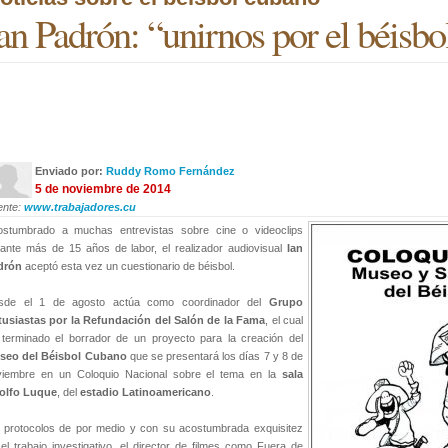
an Padrón: “unirnos por el béisb
Enviado por:
Ruddy Romo Fernández
5 de noviembre de 2014
ente:
www.trabajadores.cu
ostumbrado a muchas entrevistas sobre cine o videoclips
ante más de 15 años de labor, el realizador audiovisual
Ian
drón
aceptó esta vez un cuestionario de béisbol.
sde el 1 de agosto actúa como coordinador del
Grupo
tusiastas por la Refundación del Salón de la Fama
, el cual
terminado el borrador de un proyecto para la creación del
seo del Béisbol Cubano
que se presentará los días 7 y 8 de
viembre en un Coloquio Nacional sobre el tema en la
sala
olfo Luque
, del
estadio Latinoamericano
.
 protocolos de por medio y con su acostumbrada exquisitez
el trabajo investigativo, el director de filmes como Fuera de