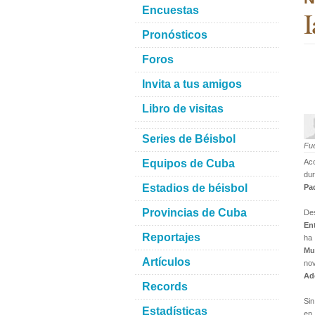
Encuestas
I
Pronósticos
Foros
Invita a tus amigos
Libro de visitas
Series de Béisbol
Fu
Equipos de Cuba
Ac
dur
Estadios de béisbol
Pa
Provincias de Cuba
De
En
Reportajes
ha 
Mu
Artículos
no
Ad
Records
Sin
Estadísticas
en 