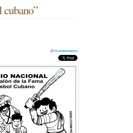
ol cubano”
6 comentarios