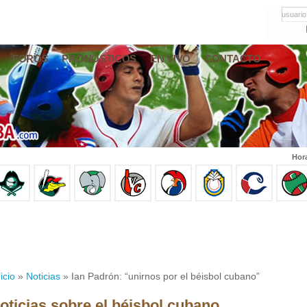
usuario
FOROS
PRONÓSTICOS
EN VIVO
CONTACTO
Hor
icio
»
Noticias
» Ian Padrón: “unirnos por el béisbol cubano”
oticias sobre el béisbol cubano