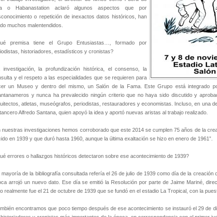
ga o Habanastation aclaró algunos aspectos que por
conocimiento o repetición de inexactos datos históricos, han
ído muchos malentendidos.
ué premisa tiene el Grupo Entusiastas…, formado por
iodistas, historiadores, estadísticos y cronistas?
 investigación, la profundización histórica, el consenso, la
sulta y el respeto a las especialidades que se requieren para
cer un Museo y dentro del mismo, un Salón de la Fama. Este Grupo está integrado po
ntanameros y nunca ha prevalecido ningún criterio que no haya sido discutido y aprob
uitectos, atletas, museógrafos, periodistas, restauradores y economistas. Incluso, en una de
ancero Alfredo Santana, quien apoyó la idea y aportó nuevas aristas al trabajo realizado.
 nuestras investigaciones hemos corroborado que este 2014 se cumplen 75 años de la crea
ido en 1939 y que duró hasta 1960, aunque la última exaltación se hizo en enero de 1961”.
é errores o hallazgos históricos detectaron sobre ese acontecimiento de 1939?
 mayoría de la bibliografía consultada refería el 26 de julio de 1939 como día de la creación
ca arrojó un nuevo dato. Ese día se emitió la Resolución por parte de Jaime Mariné, dire
o realmente fue el 21 de octubre de 1939 que se fundó en el estadio La Tropical, con la puest
mbién encontramos que poco tiempo después de ese acontecimiento se instauró el 29 de d