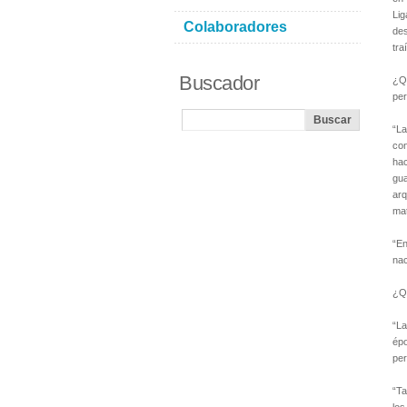
Li
Colaboradores
des
tra
Buscador
¿Q
per
“La
con
ha
gua
arq
mat
“En
nac
¿Qu
“La
épo
per
“Ta