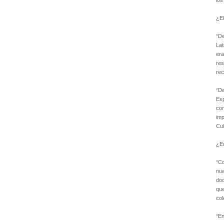
los
¿El
“De
Lat
er
res
rec
“D
Es
com
imp
Cul
¿En
“Co
nue
doc
que
col
“En