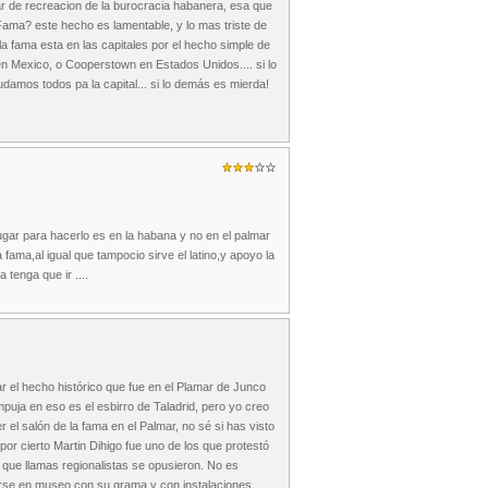
ar de recreacion de la burocracia habanera, esa que
 Fama? este hecho es lamentable, y lo mas triste de
a fama esta en las capitales por el hecho simple de
en Mexico, o Cooperstown en Estados Unidos.... si lo
damos todos pa la capital... si lo demás es mierda!
lugar para hacerlo es en la habana y no en el palmar
ama,al igual que tampocio sirve el latino,y apoyo la
 tenga que ir ....
r el hecho histórico que fue en el Plamar de Junco
puja en eso es el esbirro de Taladrid, pero yo creo
el salón de la fama en el Palmar, no sé si has visto
or cierto Martin Dihigo fue uno de los que protestó
 que llamas regionalistas se opusieron. No es
irse en museo con su grama y con instalaciones