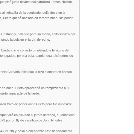
e picó justo delante del patrullero James Nelson.
 almohadilla de la contiendo, colándose en la
ra, Prieto quedó anclado en tercera base, sin poder
a Castano y, halando para su mano, soltó lineazo por
tando la bola en el jardín derecho.
 Castano y le conectó un elevado a territorio del
 Renegades, pero la bola, caprichosa, picó entre los
propio Castano, sino que lo hizo siempre en conteo
dor en base, Prieto aprovechó un rompimiento a 85
cuarto imparable de la tarde.
uien trató de poner out a Prieto pero fue imposible.
que falló en elevado al jardín derecho, su conexión
3×2 por un fly de sacrificio de John Rhodes.
54 (79-28) y pasó a encabezar este departamento