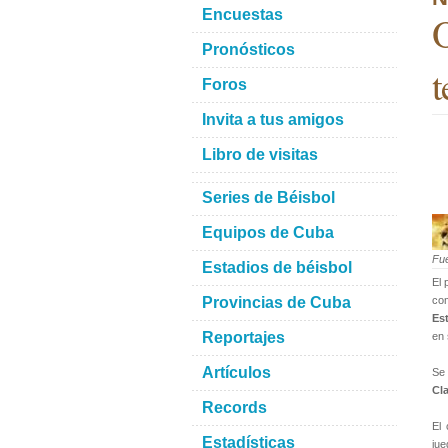
Encuestas
O
Pronósticos
t
Foros
Invita a tus amigos
Libro de visitas
Series de Béisbol
Equipos de Cuba
Fu
Estadios de béisbol
El 
Provincias de Cuba
co
Es
Reportajes
en 
Artículos
Se 
Cla
Records
El
Estadísticas
ju