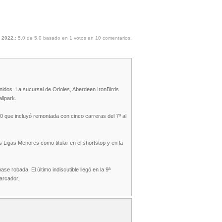
 2022.
:
5.0
de
5.0
basado en
1
votos en
10
comentarios.
idos. La sucursal de Orioles, Aberdeen IronBirds
llpark.
 10 que incluyó remontada con cinco carreras del 7º al
s Ligas Menores como titular en el shortstop y en la
 robada. El último indiscutible llegó en la 9ª
marcador.