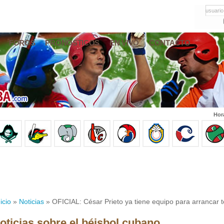
usuario
FOROS
PRONÓSTICOS
EN VIVO
CONTACTO
Hor
icio
»
Noticias
» OFICIAL: César Prieto ya tiene equipo para arrancar
oticias sobre el béisbol cubano