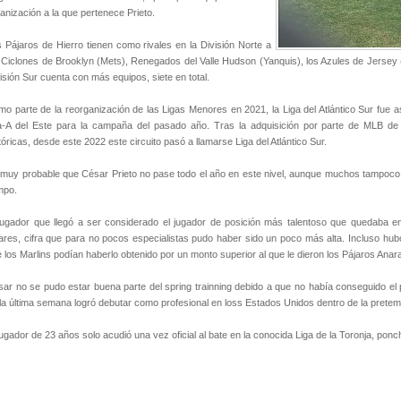
anización a la que pertenece Prieto.
 Pájaros de Hierro tienen como rivales en la División Norte a
 Ciclones de Brooklyn (Mets), Renegados del Valle Hudson (Yanquis), los Azules de Jersey (F
isión Sur cuenta con más equipos, siete en total.
o parte de la reorganización de las Ligas Menores en 2021, la Liga del Atlántico Sur fue
ta-A del Este para la campaña del pasado año. Tras la adquisición por parte de MLB d
tóricas, desde este 2022 este circuito pasó a llamarse Liga del Atlántico Sur.
muy probable que César Prieto no pase todo el año en este nivel, aunque muchos tampoc
mpo.
jugador que llegó a ser considerado el jugador de posición más talentoso que quedaba e
ares, cifra que para no pocos especialistas pudo haber sido un poco más alta. Incluso hu
 los Marlins podían haberlo obtenido por un monto superior al que le dieron los Pájaros Anar
ar no se pudo estar buena parte del spring trainning debido a que no había conseguido el p
la última semana logró debutar como profesional en loss Estados Unidos dentro de la prete
jugador de 23 años solo acudió una vez oficial al bate en la conocida Liga de la Toronja, ponc