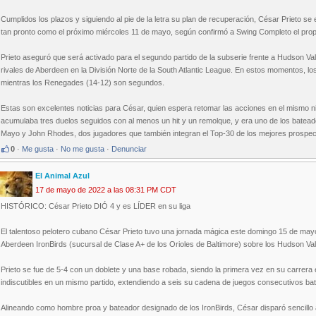
Cumplidos los plazos y siguiendo al pie de la letra su plan de recuperación, César Prieto se 
tan pronto como el próximo miércoles 11 de mayo, según confirmó a Swing Completo el propi
Prieto aseguró que será activado para el segundo partido de la subserie frente a Hudson V
rivales de Aberdeen en la División Norte de la South Atlantic League. En estos momentos, los 
mientras los Renegades (14-12) son segundos.
Estas son excelentes noticias para César, quien espera retomar las acciones en el mismo ni
acumulaba tres duelos seguidos con al menos un hit y un remolque, y era uno de los batea
Mayo y John Rhodes, dos jugadores que también integran el Top-30 de los mejores prospect
0
·
Me gusta
·
No me gusta
·
Denunciar
El Animal Azul
17 de mayo de 2022 a las 08:31 PM CDT
HISTÓRICO: César Prieto DIÓ 4 y es LÍDER en su liga
El talentoso pelotero cubano César Prieto tuvo una jornada mágica este domingo 15 de mayo
Aberdeen IronBirds (sucursal de Clase A+ de los Orioles de Baltimore) sobre los Hudson V
Prieto se fue de 5-4 con un doblete y una base robada, siendo la primera vez en su carrer
indiscutibles en un mismo partido, extendiendo a seis su cadena de juegos consecutivos bat
Alineando como hombre proa y bateador designado de los IronBirds, César disparó sencillo al