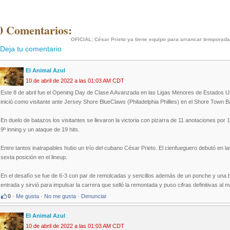
0 Comentarios:
OFICIAL: César Prieto ya tiene equipo para arrancar temporada
Deja tu comentario
El Animal Azul
10 de abril de 2022 a las 01:03 AM CDT
Este 8 de abril fue el Opening Day de Clase A Avanzada en las Ligas Menores de Estados Un
inició como visitante ante Jersey Shore BlueClaws (Philadelphia Phillies) en el Shore Town Ba
En duelo de batazos los visitantes se llevaron la victoria con pizarra de 11 anotaciones por
9º inning y un ataque de 19 hits.
Entre tantos inatrapables hubo un trío del cubano César Prieto. El cienfueguero debutó en la
sexta posición en el lineup.
En el desafío se fue de 6-3 con par de remolcadas y sencillos además de un ponche y una base
entrada y sirvió para impulsar la carrera que selló la remontada y puso cifras definitivas al 
0
·
Me gusta
·
No me gusta
·
Denunciar
El Animal Azul
10 de abril de 2022 a las 01:03 AM CDT