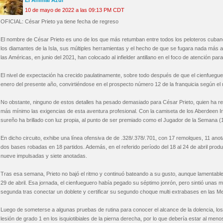
El Animal Azul
10 de mayo de 2022 a las 09:13 PM CDT
OFICIAL: César Prieto ya tiene fecha de regreso
El nombre de César Prieto es uno de los que más retumban entre todos los peloteros cuba
los diamantes de la Isla, sus múltiples herramientas y el hecho de que se fugara nada más 
las Américas, en junio del 2021, han colocado al infielder antillano en el foco de atención pa
El nivel de expectación ha crecido paulatinamente, sobre todo después de que el cienfuegue
enero del presente año, convirtiéndose en el prospecto número 12 de la franquicia según el 
No obstante, ninguno de estos detalles ha pesado demasiado para César Prieto, quien ha re
más mínimo las exigencias de esta aventura profesional. Con la camiseta de los Aberdeen Iro
sureño ha brillado con luz propia, al punto de ser premiado como el Jugador de la Semana (18
En dicho circuito, exhibe una línea ofensiva de de .328/.378/.701, con 17 remolques, 11 anot
dos bases robadas en 18 partidos. Además, en el referido período del 18 al 24 de abril pro
nueve impulsadas y siete anotadas.
Tras esa semana, Prieto no bajó el ritmo y continuó bateando a su gusto, aunque lamentablem
29 de abril. Esa jornada, el cienfueguero había pegado su séptimo jonrón, pero sintió unas m
segunda tras conectar un doblete y certificar su segundo choque multi extrabases en las M
Luego de someterse a algunas pruebas de rutina para conocer el alcance de la dolencia, los
lesión de grado 1 en los isquiotibiales de la pierna derecha, por lo que debería estar al meno