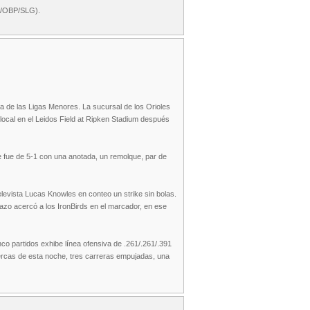
VG/OBP/SLG).
a de las Ligas Menores. La sucursal de los Orioles
ocal en el Leidos Field at Ripken Stadium después
e fue de 5-1 con una anotada, un remolque, par de
elevista Lucas Knowles en conteo un strike sin bolas.
atazo acercó a los IronBirds en el marcador, en ese
co partidos exhibe línea ofensiva de .261/.261/.391
ercas de esta noche, tres carreras empujadas, una