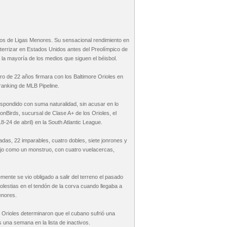
nos de Ligas Menores. Su sensacional rendimiento en
aterrizar en Estados Unidos antes del Preolímpico de
ra la mayoría de los medios que siguen el béisbol.
ro de 22 años firmara con los Baltimore Orioles en
ranking de MLB Pipeline.
spondido con suma naturalidad, sin acusar en lo
nBirds, sucursal de Clase A+ de los Orioles, el
-24 de abril) en la South Atlantic League.
adas, 22 imparables, cuatro dobles, siete jonrones y
dujo como un monstruo, con cuatro vuelacercas,
ente se vio obligado a salir del terreno el pasado
olestias en el tendón de la corva cuando llegaba a
enores.
 Orioles determinaron que el cubano sufrió una
s una semana en la lista de inactivos.