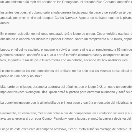
un lanzamiento a 90 mph del abridor de los Renegades, el derecho Blas Castano, conexión qu
Instantes después, el cubano salió a toda carrera hacia segunda base y se estafó su tercera
antesala por error en tiro del receptor Carlos Narvaez. A pesar de no haber outs en la pizar
anotar.
En el tercer episodio, con el juego empatado 1×1 y luego de un out, César volvió a castigar 
encima de la cabeza del inicialista Spencer Henson, sobre un rompimiento a 83 millas, deposi
Luego, en el quinto capítulo, el cubano le volvió a hacer swing a un rompimiento a 83 mph de
jardinero derecho, conexión a la cual le corrió también el tercera base y el torpedero de los
tres, llegando César de pie a la intermedia con un doblete, sacando del box al abridor rival
Lo interesante de las tres conexiones del antillano no fue solo que las mismas se las dio al 
parejo de una bola y un strike.
Más tarde en el juego, durante la apertura del séptimo, con el juego 2×2, un out y un corre
mph del relevista Wellington Díaz, quien entró al partido para enfrentar al cubano y soltó su 
La conexión impactó con la almohadilla de primera base y cayó a un costado del inicialista, q
Finalmente, en el noveno, César encontró a par de compañeros en circulación sin outs y aun
avanzó a tercera al corredor Connor Pavolony, que a la postre anotó la carrera decisiva del 
Luego de este excelente desempeño ofensivo, César Prieto subió su average de bateo a .3