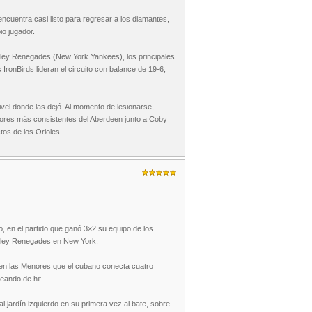
encuentra casi listo para regresar a los diamantes,
o jugador.
alley Renegades (New York Yankees), los principales
IronBirds lideran el circuito con balance de 19-6,
vel donde las dejó. Al momento de lesionarse,
dores más consistentes del Aberdeen junto a Coby
os de los Orioles.
, en el partido que ganó 3×2 su equipo de los
alley Renegades en New York.
a en las Menores que el cubano conecta cuatro
eando de hit.
 jardín izquierdo en su primera vez al bate, sobre