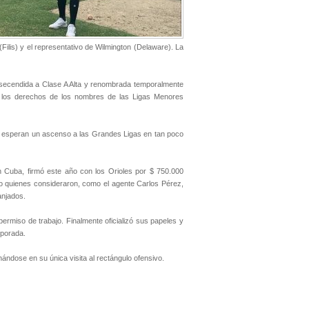
ilis) y el representativo de Wilmington (Delaware). La
 asecendida a Clase A Alta y renombrada temporalmente
e los derechos de los nombres de las Ligas Menores
o esperan un ascenso a las Grandes Ligas en tan poco
n Cuba, firmó este año con los Orioles por $ 750.000
bo quienes consideraron, como el agente Carlos Pérez,
anjados.
ermiso de trabajo. Finalmente oficializó sus papeles y
mporada.
hándose en su única visita al rectángulo ofensivo.