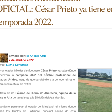
FICIAL: César Prieto ya tiene e
emporada 2022.
Enviado por:
El Animal Azul
7 de abril de 2022
ente:
Swing Completo
prometedor infielder cienfueguero
César Prieto
ya sabe dónde
menzará la
campaña 2022 del béisbol profesional de
tados Unidos
, luego de que su club diera a conocer el roster
su cuenta oficial de twitter.
trata de los
Pájaros de Hierro de Aberdeen
,
equipo de la
se A Alta
perteneciente a la División del Atlántico Sur.
 conjunto pertenece al estado de Maryland, el mismo donde
egan los Orioles de Baltimore, principal equipo de esta