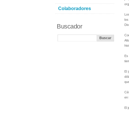
org
Colaboradores
Los
los
Buscador
Div
Com
Al
his
Es 
tie
El 
dól
que
Cés
en 
El 