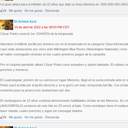
Un gran debut para el infielder de 22 años que dejó su línea ofensiva en .500/.500/.500 (A
0
·
Me gusta
·
No me gusta
·
Denunciar
El Animal Azul
14 de abril de 2022 a las 08:03 PM CDT
César Prieto conectó 1er JONRÓN de la temporada
Aberdeen IronBirds perdió por primera vez en la temporada en la categoría Clase A Avanzad
cayó siete anotaciones por cinco ante Wilmington Blue Rocks (Washington Nationals) como l
de haber conseguido victorias en los cuatro primeros juegos de la campaña.
Por el conjunto perdedor alineó César Prieto como torpedero y quinto bateador. El cubano s
ponches y homerun.
El cuadrangular, primero de su carrera en Ligas Menores, llegó en la sexta entrada ante el r
Prieto sacó la bola por el jardín derecho y se lo gozó con todo, incluyendo bat flip. Con el b
momento puso la pizarra tres anotaciones por dos.
El cienfueguero de 22 años continúa demostrando habilidades al bate en las Menores. En cin
(AVG/OBP/SLG) producto de seis hits en 23 veces al bate. Como extrabase tiene el vuelac
base robada, cuatro ponches y sigue sin conseguir boletos.
0
·
Me gusta
·
No me gusta
·
Denunciar