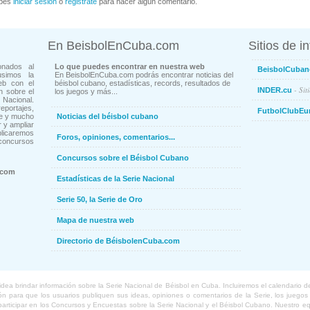
bes
iniciar sesión
o
registrate
para hacer algún comentario.
En BeisbolEnCuba.com
Sitios de i
onados al
Lo que puedes encontrar en nuestra web
BeisbolCuban
usimos la
En BeisbolEnCuba.com podrás encontrar noticias del
eb con el
béisbol cubano, estadísticas, records, resultados de
- Sit
INDER.cu
n sobre el
los juegos y más...
Nacional.
ortajes,
FutbolClubEu
ne y mucho
Noticias del béisbol cubano
 y ampliar
blicaremos
Foros, opiniones, comentarios...
concursos
Concursos sobre el Béisbol Cubano
.com
Estadísticas de la Serie Nacional
Serie 50, la Serie de Oro
Mapa de nuestra web
Directorio de BéisbolenCuba.com
a brindar información sobre la Serie Nacional de Béisbol en Cuba. Incluiremos el calendario de lo
 para que los usuarios publiquen sus ideas, opiniones o comentarios de la Serie, los juegos o
o participar en los Concursos y Encuestas sobre la Serie Nacional y el Béisbol Cubano. Nuestro 