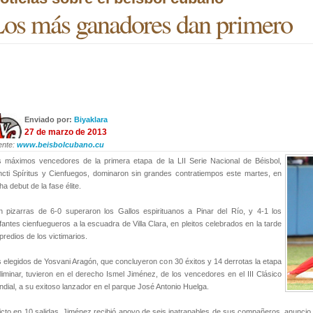
os más ganadores dan primero
Enviado por:
Biyaklara
27 de marzo de 2013
ente:
www.beisbolcubano.cu
 máximos vencedores de la primera etapa de la LII Serie Nacional de Béisbol,
cti Spíritus y Cienfuegos, dominaron sin grandes contratiempos este martes, en
ha debut de la fase élite.
 pizarras de 6-0 superaron los Gallos espirituanos a Pinar del Río, y 4-1 los
fantes cienfuegueros a la escuadra de Villa Clara, en pleitos celebrados en la tarde
predios de los victimarios.
 elegidos de Yosvani Aragón, que concluyeron con 30 éxitos y 14 derrotas la etapa
liminar, tuvieron en el derecho Ismel Jiménez, de los vencedores en el III Clásico
dial, a su exitoso lanzador en el parque José Antonio Huelga.
icto en 10 salidas, Jiménez recibió apoyo de seis inatrapables de sus compañeros, anuncio d