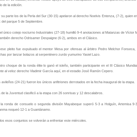
ulo de la edición.
 su parte los de la Perla del Sur (30-15) apelaron al derecho Noelvis Entenza, (7-2), quien e
 del parque 5 de Septiembre.
el único cotejo nocturno Industriales (27-18) humilló 9-4 anotaciones al Matanzas de Vícto
también derecho Odrisamer Despaigne (6-2), ambos en el Clásico.
ese pleito fue expulsado el mentor Mesa por ofensas al árbitro Pedro Melchor Fonseca, p
has por lanzar bolazos al serpentinero zurdo yumurino Yasiel Lazo.
otro choque de la ronda élite lo ganó el isleño, también participante en el III Clásico Mund
nte al veloz derecho Vladimir García aquí, en el estadio José Ramón Cepero.
 avileños (24-21) fueron los únicos anfitriones derrotados en la fecha inaugural de la etapa.
a de la Juventud clasificó a la etapa con 26 sonrisas y 12 descalabros.
 la ronda de consuelo o segunda división Mayabeque superó 5-3 a Holguín, Artemisa 9
anma noqueó 12-1 a Guantánamo.
os esos conjuntos se volverán a enfrentar este miércoles.