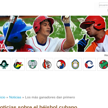
usuario
FOROS
PRONÓSTICOS
EN VIVO
CONTACTO
Ho
icio
»
Noticias
» Los más ganadores dan primero
oticias sobre el béisbol cubano