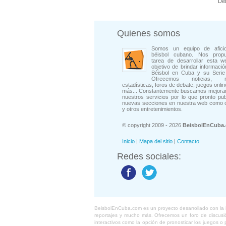
De
Quienes somos
Somos un equipo de afici
béisbol cubano. Nos prop
tarea de desarrollar esta w
objetivo de brindar informació
Béisbol en Cuba y su Serie 
Ofrecemos noticias, rep
estadísticas, foros de debate, juegos onli
más... Constantemente buscamos mejorar
nuestros servicios por lo que pronto pu
nuevas secciones en nuestra web como 
y otros entretenimientos.
© copyright 2009 - 2026
BeisbolEnCuba
Inicio
|
Mapa del sitio
|
Contacto
Redes sociales:
BeisbolEnCuba.com es un proyecto desarrollado con la ide
reportajes y mucho más. Ofrecemos un foro de discusión
interactivos como la opción de pronosticar los juegos 