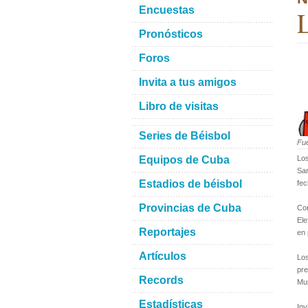
Encuestas
L
Pronósticos
Foros
Invita a tus amigos
Libro de visitas
Series de Béisbol
Fu
Equipos de Cuba
Los
San
Estadios de béisbol
fec
Provincias de Cuba
Con
Ele
Reportajes
en 
Artículos
Los
pre
Records
Mun
Estadísticas
Inv