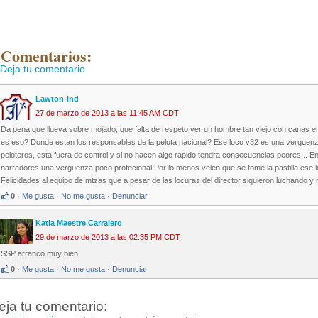
 Comentarios:
Deja tu comentario
Lawton-ind
27 de marzo de 2013 a las 11:45 AM CDT
Da pena que llueva sobre mojado, que falta de respeto ver un hombre tan viejo con canas en tv
es eso? Donde estan los responsables de la pelota nacional? Ese loco v32 es una verguenza
peloteros, esta fuera de control y si no hacen algo rapido tendra consecuencias peores... En 
narradores una verguenza,poco profecional Por lo menos velen que se tome la pastilla ese 
Felicidades al equipo de mtzas que a pesar de las locuras del director siquieron luchando y n
0
·
Me gusta
·
No me gusta
·
Denunciar
Katia Maestre Carralero
29 de marzo de 2013 a las 02:35 PM CDT
SSP arrancó muy bien
0
·
Me gusta
·
No me gusta
·
Denunciar
eja tu comentario: