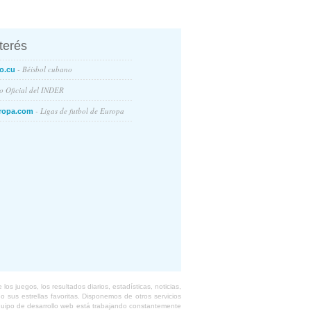
nterés
- Béisbol cubano
o.cu
io Oficial del INDER
- Ligas de futbol de Europa
ropa.com
s juegos, los resultados diarios, estadísticas, noticias,
 sus estrellas favoritas. Disponemos de otros servicios
equipo de desarrollo web está trabajando constantemente