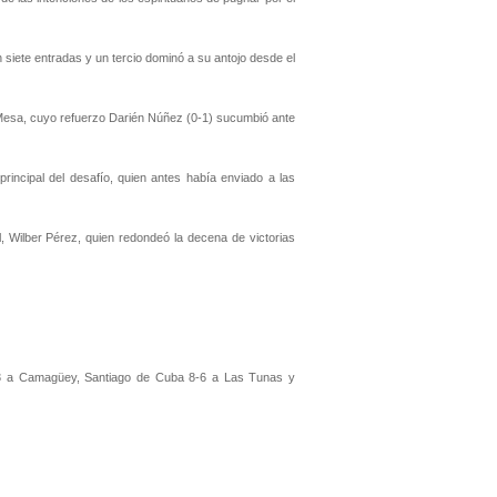
n siete entradas y un tercio dominó a su antojo desde el
r Mesa, cuyo refuerzo Darién Núñez (0-1) sucumbió ante
rincipal del desafío, quien antes había enviado a las
ial, Wilber Pérez, quien redondeó la decena de victorias
-3 a Camagüey, Santiago de Cuba 8-6 a Las Tunas y