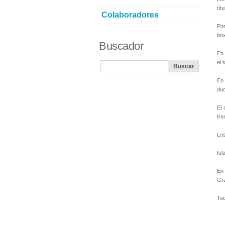
tít
Colaboradores
Por
box
Buscador
En 
el 
En 
duc
El 
fre
Los
Isl
En
Gr
Tod