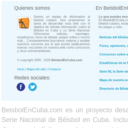
Quienes somos
En BeisbolE
Somos un equipo de aficionados al
Lo que puedes enco
béisbol cubano. Nos propusimos la
En BeisbolEnCuba.co
tarea de desarrollar esta web con el
béisbol cubano, estad
objetivo de brindar información sobre el
los juegos y más...
Béisbol en Cuba y su Serie Nacional.
Ofrecemos noticias, reportajes,
estadísticas, foros de debate, juegos online y mucho
Noticias del béisb
más... Constantemente buscamos mejorar y ampliar
nuestros servicios por lo que pronto publicaremos
Foros, opiniones, 
nuevas secciones en nuestra web como concursos
y otros entretenimientos.
Concursos sobre e
© copyright 2009 - 2026
BeisbolEnCuba.com
Estadísticas de la 
Inicio
|
Mapa del sitio
|
Contacto
Serie 50, la Serie d
Redes sociales:
Mapa de nuestra 
Directorio de Béi
BeisbolEnCuba.com es un proyecto desarr
Serie Nacional de Béisbol en Cuba. Inclui