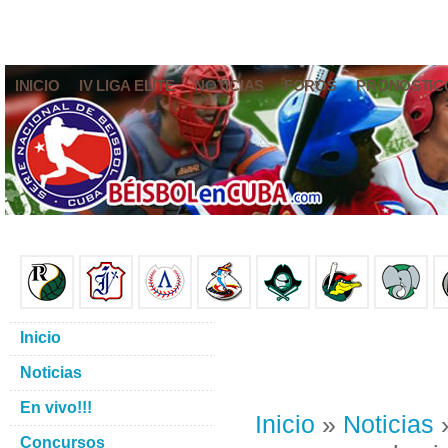
INICIO
IV LIGA ELITE
NOTICIAS
FOROS
PRONÓSTIC
Inicio
Noticias
En vivo!!!
Inicio
»
Noticias
»
Concursos