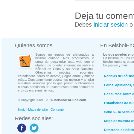
Deja tu coment
Debes
iniciar sesión
Quienes somos
En BeisbolE
Somos un equipo de aficionados al
Lo que puedes enco
béisbol cubano. Nos propusimos la
En BeisbolEnCuba.co
tarea de desarrollar esta web con el
béisbol cubano, estad
objetivo de brindar información sobre el
los juegos y más...
Béisbol en Cuba y su Serie Nacional.
Ofrecemos noticias, reportajes,
estadísticas, foros de debate, juegos online y mucho
Noticias del béisb
más... Constantemente buscamos mejorar y ampliar
nuestros servicios por lo que pronto publicaremos
Foros, opiniones, 
nuevas secciones en nuestra web como concursos
y otros entretenimientos.
Concursos sobre e
© copyright 2009 - 2026
BeisbolEnCuba.com
Estadísticas de la 
Inicio
|
Mapa del sitio
|
Contacto
Serie 50, la Serie d
Redes sociales:
Mapa de nuestra 
Directorio de Béi