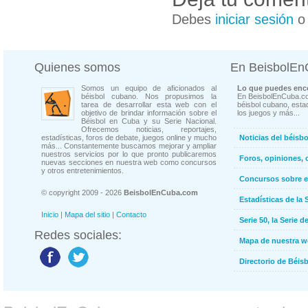
Debes
iniciar sesión
Quienes somos
En BeisbolE
Somos un equipo de aficionados al
Lo que puedes enco
béisbol cubano. Nos propusimos la
En BeisbolEnCuba.co
tarea de desarrollar esta web con el
béisbol cubano, estad
objetivo de brindar información sobre el
los juegos y más...
Béisbol en Cuba y su Serie Nacional.
Ofrecemos noticias, reportajes,
estadísticas, foros de debate, juegos online y mucho
Noticias del béisb
más... Constantemente buscamos mejorar y ampliar
nuestros servicios por lo que pronto publicaremos
Foros, opiniones, 
nuevas secciones en nuestra web como concursos
y otros entretenimientos.
Concursos sobre e
© copyright 2009 - 2026
BeisbolEnCuba.com
Estadísticas de la 
Inicio
|
Mapa del sitio
|
Contacto
Serie 50, la Serie d
Redes sociales:
Mapa de nuestra 
Directorio de Béi