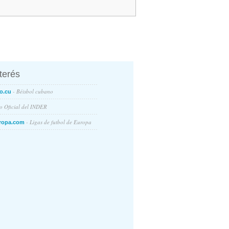
nterés
- Béisbol cubano
o.cu
io Oficial del INDER
- Ligas de futbol de Europa
ropa.com