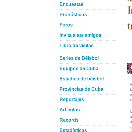
Encuestas
I
Pronósticos
t
Foros
Invita a tus amigos
Libro de visitas
Series de Béisbol
Equipos de Cuba
Estadios de béisbol
I
Provincias de Cuba
L
e
Reportajes
l
Artículos
L
e
Records
A
s
Estadísticas