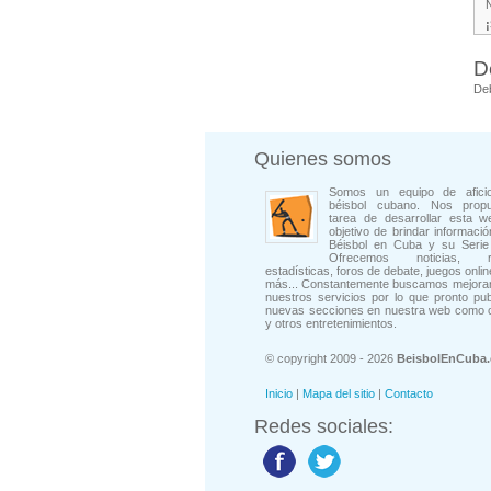
D
De
Quienes somos
Somos un equipo de afici
béisbol cubano. Nos prop
tarea de desarrollar esta w
objetivo de brindar informació
Béisbol en Cuba y su Serie 
Ofrecemos noticias, rep
estadísticas, foros de debate, juegos onli
más... Constantemente buscamos mejorar
nuestros servicios por lo que pronto pu
nuevas secciones en nuestra web como 
y otros entretenimientos.
© copyright 2009 - 2026
BeisbolEnCuba
Inicio
|
Mapa del sitio
|
Contacto
Redes sociales: