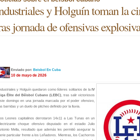
ndustriales y Holguín toman la ci
ras jornada de ofensivas explosiva
Enviado por:
Beisbol En Cuba
10 de mayo de 2026
ndustriales y Holguín quedaron como líderes solitarios de la
IV
iga Élite del Béisbol Cubano (LEBC)
, tras salir victoriosos
ste domingo en una jornada marcada por el poder ofensivo,
as barridas y un duelo de pitcheo definido por la lluvia.
os Leones capitalinos derrotaron 14x11 a Las Tunas en un
lectrizante choque ofensivo disputado en el estadio Julio
ntonio Mella, resultado que además les permitió asegurar la
erie particular frente a los Leñadores. Mientras, los Cachorros