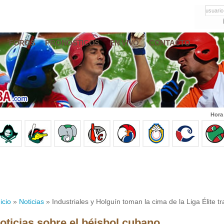
usuario
FOROS
PRONÓSTICOS
EN VIVO
CONTACTO
Hora
icio
»
Noticias
» Industriales y Holguín toman la cima de la Liga Élite t
oticias sobre el béisbol cubano