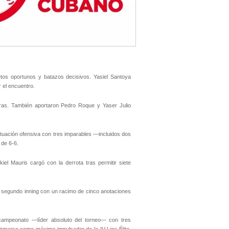
tos oportunos y batazos decisivos. Yasiel Santoya
 el encuentro.
eras. También aportaron Pedro Roque y Yaser Julio
tuación ofensiva con tres imparables —incluidos dos
 de 6-6.
kiel Mauris cargó con la derrota tras permitir siete
 el segundo inning con un racimo de cinco anotaciones
l campeonato —líder absoluto del torneo— con tres