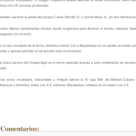
orredores impulsados. El slugger holguinero añadió además un doble remolcador para reaf
hora con 18 carreras producidas.
ambién sacaron la pelota del parque Carlos Barrabí Jr. y Leonel Moas Jr., en otra demostrac
arlos Alberto Santiesteban dominó desde la apertura para llevarse el triunfo, mientras Sahi
argando con el revés.
n el otro resultado de la fecha, Artemisa venció 1x0 a Mayabeque en un partido acortado por
omita y apenas permitió un hit durante todo el encuentro.
a única carrera del choque llegó en el tercer episodio gracias a una combinación de pacienc
uelo.
ras estos resultados, Industriales y Holguín lideran la IV Liga Élite del Béisbol Cub
atanzas y Artemisa, todos con 4-4, mientras Mayabeque continúa en el sótano con 2-6.
 Comentarios: