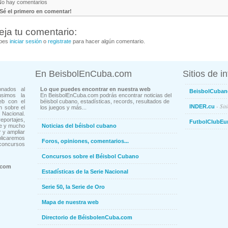
No hay comentarios
¡Sé el primero en comentar!
eja tu comentario:
bes
iniciar sesión
o
registrate
para hacer algún comentario.
En BeisbolEnCuba.com
Sitios de i
onados al
Lo que puedes encontrar en nuestra web
BeisbolCuban
usimos la
En BeisbolEnCuba.com podrás encontrar noticias del
eb con el
béisbol cubano, estadísticas, records, resultados de
- Sit
INDER.cu
n sobre el
los juegos y más...
Nacional.
ortajes,
FutbolClubEu
ne y mucho
Noticias del béisbol cubano
 y ampliar
blicaremos
Foros, opiniones, comentarios...
concursos
Concursos sobre el Béisbol Cubano
.com
Estadísticas de la Serie Nacional
Serie 50, la Serie de Oro
Mapa de nuestra web
Directorio de BéisbolenCuba.com