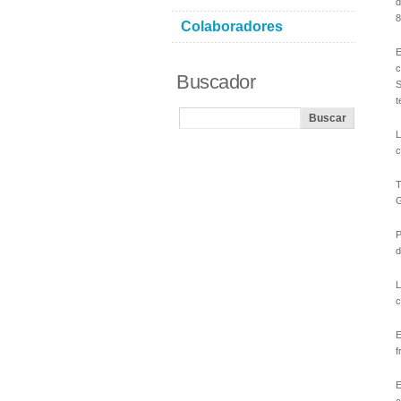
d
8
Colaboradores
E
c
Buscador
S
t
L
c
T
G
P
d
L
c
E
f
E