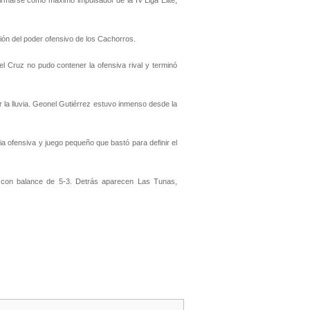
irmarse como máximo impulsador de la IV Liga Élite,
ión del poder ofensivo de los Cachorros.
el Cruz no pudo contener la ofensiva rival y terminó
 la lluvia. Geonel Gutiérrez estuvo inmenso desde la
ia ofensiva y juego pequeño que bastó para definir el
ano con balance de 5-3. Detrás aparecen Las Tunas,