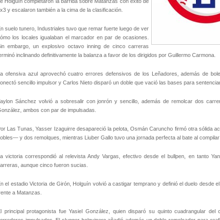
e Holguín completaron la barrida sobre Matanzas con éxito de
x3 y escalaron también a la cima de la clasificación.
n suelo tunero, Industriales tuvo que remar fuerte luego de ver
ómo los locales igualaban el marcador en par de ocasiones.
in embargo, un explosivo octavo inning de cinco carreras
erminó inclinando definitivamente la balanza a favor de los dirigidos por Guillermo Carmona.
a ofensiva azul aprovechó cuatro errores defensivos de los Leñadores, además de bole
onectó sencillo impulsor y Carlos Nieto disparó un doble que vació las bases para sentenciar
aylon Sánchez volvió a sobresalir con jonrón y sencillo, además de remolcar dos carr
onzález, ambos con par de impulsadas.
or Las Tunas, Yasser Izaguirre desapareció la pelota, Osmán Caruncho firmó otra sólida ac
obles— y dos remolques, mientras Liuber Gallo tuvo una jornada perfecta al bate al compilar
a victoria correspondió al relevista Andy Vargas, efectivo desde el bullpen, en tanto Yan
arreras, aunque cinco fueron sucias.
n el estadio Victoria de Girón, Holguín volvió a castigar temprano y definió el duelo desde
rente a Matanzas.
l principal protagonista fue Yasiel González, quien disparó su quinto cuadrangular de