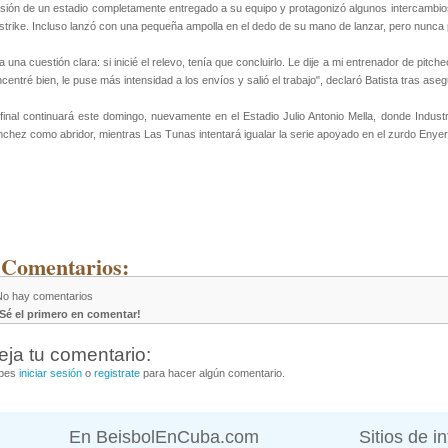
sión de un estadio completamente entregado a su equipo y protagonizó algunos intercambios 
strike. Incluso lanzó con una pequeña ampolla en el dedo de su mano de lanzar, pero nunca
a una cuestión clara: si inicié el relevo, tenía que concluirlo. Le dije a mi entrenador de pi
centré bien, le puse más intensidad a los envíos y salió el trabajo", declaró Batista tras asegu
final continuará este domingo, nuevamente en el Estadio Julio Antonio Mella, donde Industr
chez como abridor, mientras Las Tunas intentará igualar la serie apoyado en el zurdo Enye
 Comentarios:
No hay comentarios
¡Sé el primero en comentar!
eja tu comentario:
bes
iniciar sesión
o
registrate
para hacer algún comentario.
En BeisbolEnCuba.com
Sitios de i