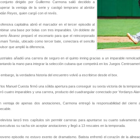
 conjunto dirigido por Guillermo Carmona salió decidido a
uperar la ventaja de la serie y castigó temprano al abridor
dán Reyes, quien cargó con el revés.
ofensiva capitalina abrió el marcador en el tercer episodio al
binar una base por bolas con tres imparables. Un doblete de
erto Álvarez preparó el escenario para que el reincorporado
mani Tomás, ubicado como tercer bate, conectara el sencillo
ulsor que amplió la diferencia.
ustriales añadió una carrera de seguro en el quinto inning gracias a un imparable remolca
antando la mano para integrar la selección cubana que competirá en los Juegos Centroamer
 embargo, la verdadera historia del encuentro volvió a escribirse desde el box.
los Manuel Cuesta firmó una sólida apertura para conseguir su sexta victoria de la tempora
eró cuatro imparables y una carrera, producto del cuadrangular conectado por Yordanys Alar
 ventaja de apenas dos anotaciones, Carmona entregó la responsabilidad del cierre a 
ecable.
relevista lanzó tres capítulos sin permitir carreras para apuntarse su cuarto salvamento 
secutivas su racha sin aceptar anotaciones y llegó a 13 rescates en la temporada.
noveno episodio no estuvo exento de dramatismo. Batista enfrentó el corazón de la alineac