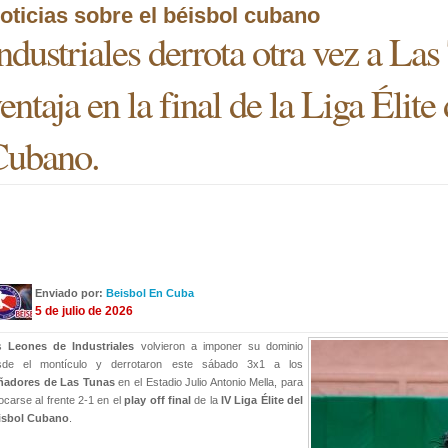
oticias sobre el béisbol cubano
ndustriales derrota otra vez a La
entaja en la final de la Liga Élite
Cubano.
Enviado por:
Beisbol En Cuba
5 de julio de 2026
os
Leones de Industriales
volvieron a imponer su dominio
sde el montículo y derrotaron este sábado 3x1 a los
ñadores de Las Tunas
en el Estadio Julio Antonio Mella, para
ocarse al frente 2-1 en el
play off final
de la
IV Liga Élite del
isbol Cubano
.