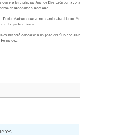
con el árbitro principal Juan de Dios León por la zona
 pensó en abandonar el montículo.
tcheo, Renier Madruga, que yo no abandonaba el juego. Me
rar el importante triunfo.
iales buscará colocarse a un paso del título con Alain
r Fernández.
nterés