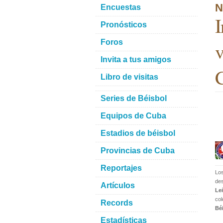
N
Encuestas
I
Pronósticos
Foros
v
Invita a tus amigos
Libro de visitas
Series de Béisbol
Equipos de Cuba
Estadios de béisbol
Provincias de Cuba
Reportajes
L
de
Artículos
Le
col
Records
Bé
Estadísticas