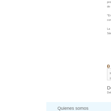
pre
de 
"Er
con
La 
Sán
0
D
De
Quienes somos