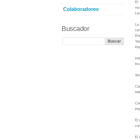
El
rec
Colaboradores
Leo
La 
Buscador
com
Rob
Yas
imp
Ind
lev
Sin
Car
tol
Con
imp
El 
con
El 