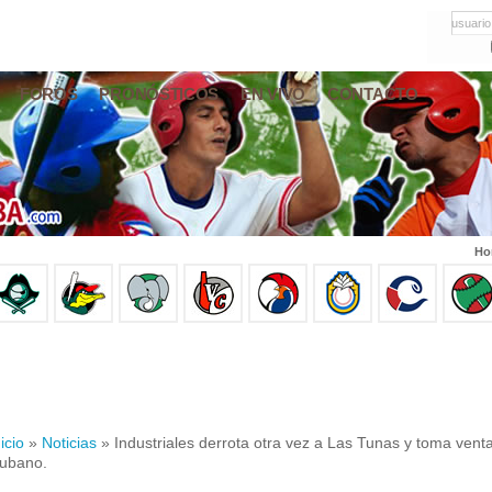
usuario
FOROS
PRONÓSTICOS
EN VIVO
CONTACTO
Ho
icio
»
Noticias
» Industriales derrota otra vez a Las Tunas y toma ventaja
ubano.