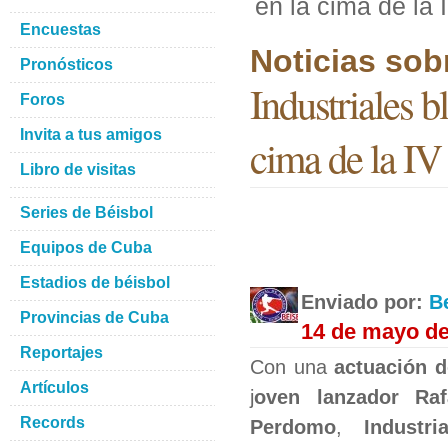
en la cima de la 
Encuestas
Noticias sob
Pronósticos
Industriales b
Foros
Invita a tus amigos
cima de la IV
Libro de visitas
Series de Béisbol
Equipos de Cuba
Estadios de béisbol
Enviado por:
B
Provincias de Cuba
14 de mayo de
Reportajes
Con una
actuación 
Artículos
j
oven lanzador Raf
Records
Perdomo
,
Industri