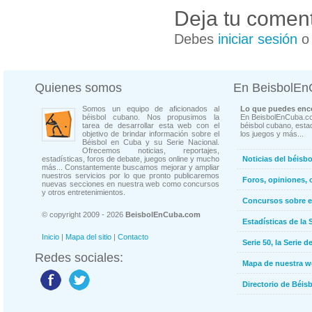
Deja tu coment
Debes
iniciar sesión
Quienes somos
En BeisbolE
Somos un equipo de aficionados al
Lo que puedes enco
béisbol cubano. Nos propusimos la
En BeisbolEnCuba.co
tarea de desarrollar esta web con el
béisbol cubano, estad
objetivo de brindar información sobre el
los juegos y más...
Béisbol en Cuba y su Serie Nacional.
Ofrecemos noticias, reportajes,
estadísticas, foros de debate, juegos online y mucho
Noticias del béisb
más... Constantemente buscamos mejorar y ampliar
nuestros servicios por lo que pronto publicaremos
Foros, opiniones, 
nuevas secciones en nuestra web como concursos
y otros entretenimientos.
Concursos sobre e
© copyright 2009 - 2026
BeisbolEnCuba.com
Estadísticas de la 
Inicio
|
Mapa del sitio
|
Contacto
Serie 50, la Serie d
Redes sociales:
Mapa de nuestra 
Directorio de Béi