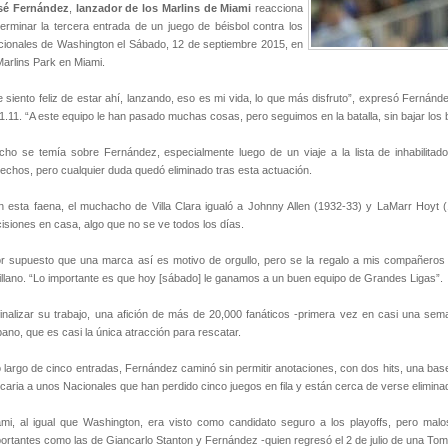
sé Fernández
,
lanzador de los Marlins de Miami
reacciona
terminar la tercera entrada de un juego de béisbol contra los
ionales de Washington el Sábado, 12 de septiembre 2015, en
Marlins Park en Miami.
 siento feliz de estar ahí, lanzando, eso es mi vida, lo que más disfruto”, expresó Fernánd
1.11. “A este equipo le han pasado muchas cosas, pero seguimos en la batalla, sin bajar los 
ho se temía sobre Fernández, especialmente luego de un viaje a la lista de inhabilitad
echos, pero cualquier duda quedó eliminado tras esta actuación.
 esta faena, el muchacho de Villa Clara igualó a Johnny Allen (1932-33) y LaMarr Hoyt
isiones en casa, algo que no se ve todos los días.
r supuesto que una marca así es motivo de orgullo, pero se la regalo a mis compañeros d
illano. “Lo importante es que hoy [sábado] le ganamos a un buen equipo de Grandes Ligas”.
finalizar su trabajo, una afición de más de 20,000 fanáticos -primera vez en casi una sem
ano, que es casi la única atracción para rescatar.
o largo de cinco entradas, Fernández caminó sin permitir anotaciones, con dos hits, una bas
caria a unos Nacionales que han perdido cinco juegos en fila y están cerca de verse elimin
mi, al igual que Washington, era visto como candidato seguro a los playoffs, pero malos
ortantes como las de Giancarlo Stanton y Fernández -quien regresó el 2 de julio de una Tomm