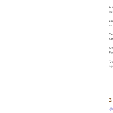
Al 
inc
Los
en 
Tan
bat
Afo
Fer
“Jo
equ
2