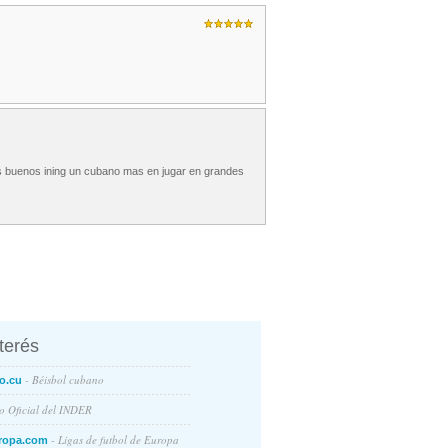
os buenos ining un cubano mas en jugar en grandes
nterés
- Béisbol cubano
o.cu
io Oficial del INDER
- Ligas de futbol de Europa
ropa.com