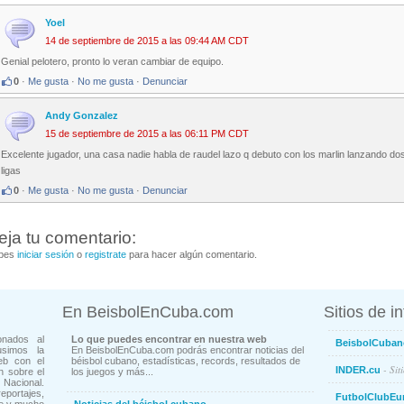
Yoel
14 de septiembre de 2015 a las 09:44 AM CDT
Genial pelotero, pronto lo veran cambiar de equipo.
0
·
Me gusta
·
No me gusta
·
Denunciar
Andy Gonzalez
15 de septiembre de 2015 a las 06:11 PM CDT
Excelente jugador, una casa nadie habla de raudel lazo q debuto con los marlin lanzando d
ligas
0
·
Me gusta
·
No me gusta
·
Denunciar
eja tu comentario:
bes
iniciar sesión
o
registrate
para hacer algún comentario.
En BeisbolEnCuba.com
Sitios de i
onados al
Lo que puedes encontrar en nuestra web
BeisbolCuban
usimos la
En BeisbolEnCuba.com podrás encontrar noticias del
eb con el
béisbol cubano, estadísticas, records, resultados de
- Sit
INDER.cu
n sobre el
los juegos y más...
Nacional.
ortajes,
FutbolClubEu