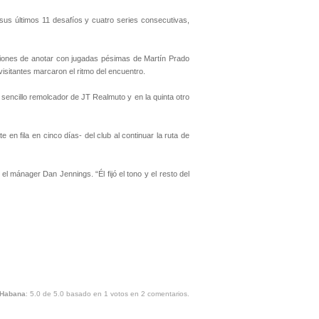
us últimos 11 desafíos y cuatro series consecutivas,
aciones de anotar con jugadas pésimas de Martín Prado
visitantes marcaron el ritmo del encuentro.
 sencillo remolcador de JT Realmuto y en la quinta otro
en fila en cinco días- del club al continuar la ruta de
 mánager Dan Jennings. “Él fijó el tono y el resto del
 Habana
:
5.0
de
5.0
basado en
1
votos en
2
comentarios.