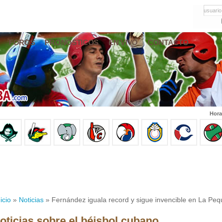
usuario
FOROS
PRONÓSTICOS
EN VIVO
CONTACTO
Hora
icio
»
Noticias
» Fernández iguala record y sigue invencible en La P
oticias sobre el béisbol cubano