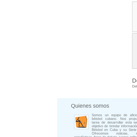
D
De
Quienes somos
Somos un equipo de afici
béisbol cubano. Nos prop
tarea de desarrollar esta w
objetivo de brindar informació
Béisbol en Cuba y su Serie 
Ofrecemos noticias, rep