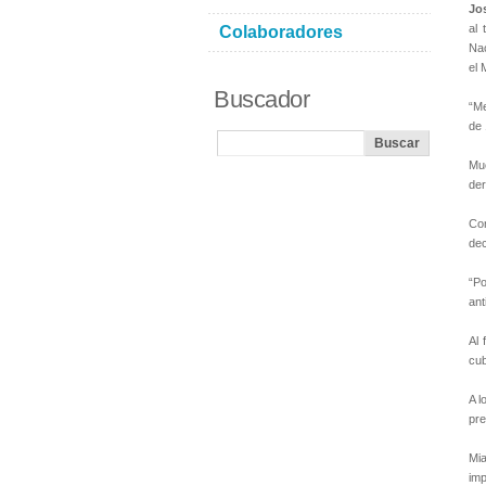
Jo
al 
Colaboradores
Nac
el 
Buscador
“Me
de 
Muc
der
Con
dec
“Po
ant
Al 
cub
A l
pre
Mia
imp