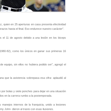
ez, quien en 25 aperturas en casa presenta efectividad
brazos hasta el final. Eso endurece nuestro carácter”.
os el 11 de agosto debido a una lesión en los biceps
 (1980-82), como los únicos en ganar sus primeras 16
e equipo, sin ellos no hubiera podido ser”, agregó el
ana que la asistencia sobrepasa esa cifra- aplaudió al
e por bolas y siete ponches para dejar en una situación
ados en la carrera rumbo a la postemporada.
 manejos internos de la franquicia, unido a lesiones
y John- dieron al trasto con esas ilusiones.