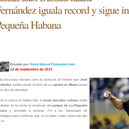
ernández iguala record y sigue i
Pequeña Habana
Enviado por:
Boris Manuel Fernandez Avm
14 de septiembre de 2015
a dura para siempre, pero la racha de 16 triunfos que
José
rnández
exhibe desde el inicio de su
carrera en Miami
posee
rto aire de eternidad.
o si nunca se hubiera ido, el
joven lanzador cubano
subió
sábado en la noche al montículo del
parque de La Pequeña
bana
y procedió a dominar 2-0 a los Nacionales de
hington para confirmar que, en su patio, nadie canta más alto
 él.