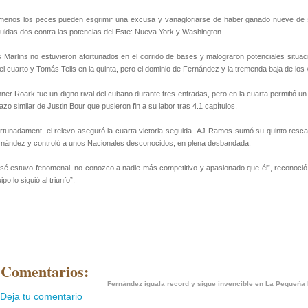
menos los peces pueden esgrimir una excusa y vanagloriarse de haber ganado nueve de s
luidas dos contra las potencias del Este: Nueva York y Washington.
 Marlins no estuvieron afortunados en el corrido de bases y malograron potenciales situ
el cuarto y Tomás Telis en la quinta, pero el dominio de Fernández y la tremenda baja de los 
ner Roark fue un digno rival del cubano durante tres entradas, pero en la cuarta permitió un
azo similar de Justin Bour que pusieron fin a su labor tras 4.1 capítulos.
rtunadament, el relevo aseguró la cuarta victoria seguida -AJ Ramos sumó su quinto rescate 
nández y controló a unos Nacionales desconocidos, en plena desbandada.
sé estuvo fenomenal, no conozco a nadie más competitivo y apasionado que él”, reconoció el
ipo lo siguió al triunfo”.
 Comentarios:
Fernández iguala record y sigue invencible en La Pequeña
Deja tu comentario