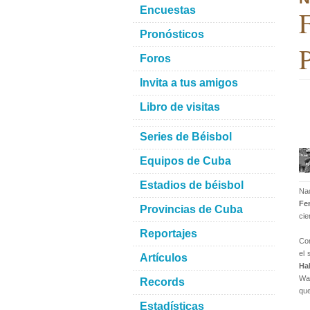
Encuestas
F
Pronósticos
Foros
Invita a tus amigos
Libro de visitas
Series de Béisbol
Equipos de Cuba
Estadios de béisbol
Nad
Fe
Provincias de Cuba
cie
Reportajes
Com
el 
Artículos
Ha
Was
Records
que
Estadísticas