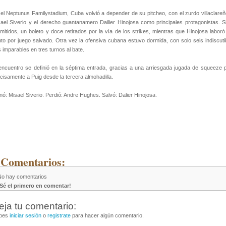
el Neptunus Familystadium, Cuba volvió a depender de su pitcheo, con el zurdo villaclareñ
ael Siverio y el derecho guantanamero Dailier Hinojosa como principales protagonistas. Si
mitidos, un boleto y doce retirados por la vía de los strikes, mientras que Hinojosa laboró
to por juego salvado. Otra vez la ofensiva cubana estuvo dormida, con solo seis indiscutibl
 imparables en tres turnos al bate.
encuentro se definió en la séptima entrada, gracias a una arriesgada jugada de squeeze 
cisamente a Puig desde la tercera almohadilla.
ó: Misael Siverio. Perdió: Andre Hughes. Salvó: Dalier Hinojosa.
 Comentarios:
No hay comentarios
¡Sé el primero en comentar!
eja tu comentario:
bes
iniciar sesión
o
registrate
para hacer algún comentario.