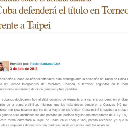
uba defenderá el título en Torn
rente a Taipei
Enviado por:
Rasiel Santana Glez
3 de julio de 2011
selección cubana de béisbol defenderá este domingo ante la selección de Taipei de China e
tulo del Torneo Interpuertos de Róterdam, Holanda, al terminar segundos en la rond
sificatoria con balance de cinco ganados y tres perdidos.
 cubanos doblegaron hoy al débil conjunto de Alemania una carrera por cero, en el últim
tido de la etapa preliminar, mientras que los holandeses vencieron a Curazao 9-0 par
minar con igual balance que los de la Mayor de las Antillas. Cuba inclinó la balanza a su fav
s ganarle a los anfitriones los dos partidos del período regular con marcadores de 4-1 y 2-0,
esta forma enfrentará a Taipei de China en el choque final, partido revancha ya que lo
uales campeones defensores han caído en par de ocasiones ante los asiáticos.