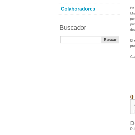
En 
Colaboradores
Mis
per
pun
Buscador
dos
El 
pre
Gan
0
D
De