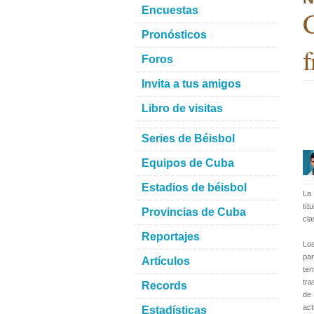
Encuestas
C
Pronósticos
f
Foros
Invita a tus amigos
Libro de visitas
Series de Béisbol
Equipos de Cuba
Estadios de béisbol
La 
tí
Provincias de Cuba
cla
Reportajes
Los
par
Artículos
ter
tra
Records
de 
act
Estadísticas