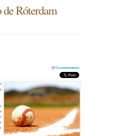
eo de Róterdam
0 comentarios
l
a
o
a
or
 y
s