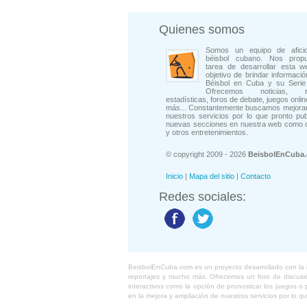
Quienes somos
Somos un equipo de afici
béisbol cubano. Nos prop
tarea de desarrollar esta w
objetivo de brindar informació
Béisbol en Cuba y su Serie 
Ofrecemos noticias, rep
estadísticas, foros de debate, juegos onli
más... Constantemente buscamos mejorar
nuestros servicios por lo que pronto pu
nuevas secciones en nuestra web como 
y otros entretenimientos.
© copyright 2009 - 2026
BeisbolEnCuba
Inicio
|
Mapa del sitio
|
Contacto
Redes sociales:
BeisbolEnCuba.com es un proyecto desarrollado con la ide
reportajes y mucho más. Ofrecemos un foro de discusión
interactivos como la opción de pronosticar los juegos 
en la mejora y ampliación de nuestros servicios por lo q