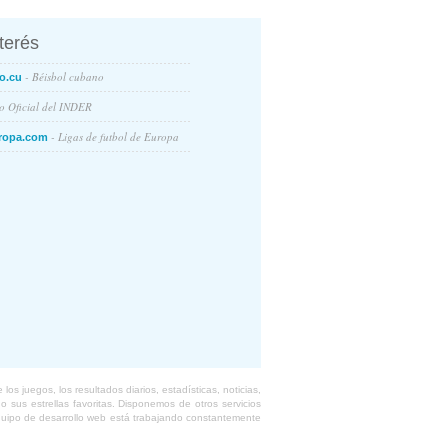
nterés
- Béisbol cubano
o.cu
io Oficial del INDER
- Ligas de futbol de Europa
ropa.com
s juegos, los resultados diarios, estadísticas, noticias,
 sus estrellas favoritas. Disponemos de otros servicios
equipo de desarrollo web está trabajando constantemente