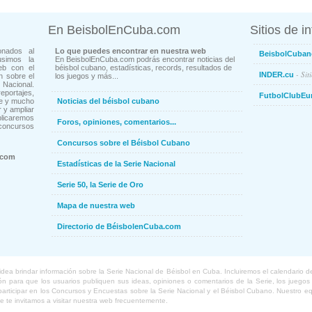
En BeisbolEnCuba.com
Sitios de i
onados al
Lo que puedes encontrar en nuestra web
BeisbolCuban
usimos la
En BeisbolEnCuba.com podrás encontrar noticias del
eb con el
béisbol cubano, estadísticas, records, resultados de
- Sit
INDER.cu
n sobre el
los juegos y más...
Nacional.
ortajes,
FutbolClubEu
ne y mucho
Noticias del béisbol cubano
 y ampliar
blicaremos
Foros, opiniones, comentarios...
concursos
Concursos sobre el Béisbol Cubano
.com
Estadísticas de la Serie Nacional
Serie 50, la Serie de Oro
Mapa de nuestra web
Directorio de BéisbolenCuba.com
a brindar información sobre la Serie Nacional de Béisbol en Cuba. Incluiremos el calendario de lo
 para que los usuarios publiquen sus ideas, opiniones o comentarios de la Serie, los juegos o
o participar en los Concursos y Encuestas sobre la Serie Nacional y el Béisbol Cubano. Nuestro 
ue te invitamos a visitar nuestra web frecuentemente.