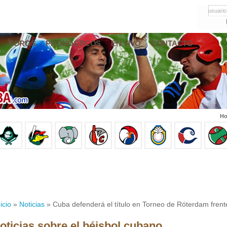
usuario
FOROS
PRONÓSTICOS
EN VIVO
CONTACTO
Ho
icio
»
Noticias
» Cuba defenderá el título en Torneo de Róterdam frente
oticias sobre el béisbol cubano