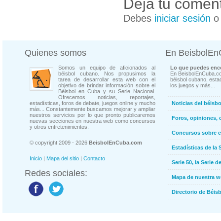
Deja tu coment
Debes
iniciar sesión
Quienes somos
En BeisbolE
Somos un equipo de aficionados al
Lo que puedes enco
béisbol cubano. Nos propusimos la
En BeisbolEnCuba.co
tarea de desarrollar esta web con el
béisbol cubano, estad
objetivo de brindar información sobre el
los juegos y más...
Béisbol en Cuba y su Serie Nacional.
Ofrecemos noticias, reportajes,
estadísticas, foros de debate, juegos online y mucho
Noticias del béisb
más... Constantemente buscamos mejorar y ampliar
nuestros servicios por lo que pronto publicaremos
Foros, opiniones, 
nuevas secciones en nuestra web como concursos
y otros entretenimientos.
Concursos sobre e
© copyright 2009 - 2026
BeisbolEnCuba.com
Estadísticas de la 
Inicio
|
Mapa del sitio
|
Contacto
Serie 50, la Serie d
Redes sociales:
Mapa de nuestra 
Directorio de Béi