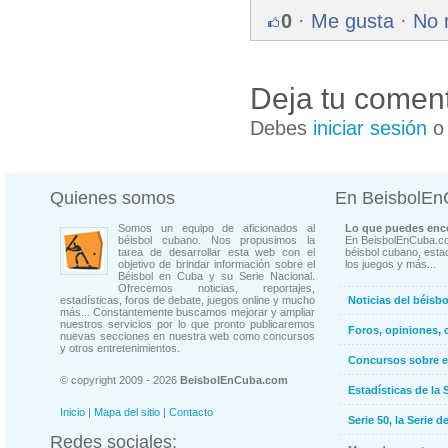
0
·
Me gusta
·
No 
Deja tu coment
Debes
iniciar sesión
Quienes somos
En BeisbolE
Somos un equipo de aficionados al
Lo que puedes enco
béisbol cubano. Nos propusimos la
En BeisbolEnCuba.co
tarea de desarrollar esta web con el
béisbol cubano, estad
objetivo de brindar información sobre el
los juegos y más...
Béisbol en Cuba y su Serie Nacional.
Ofrecemos noticias, reportajes,
estadísticas, foros de debate, juegos online y mucho
Noticias del béisb
más... Constantemente buscamos mejorar y ampliar
nuestros servicios por lo que pronto publicaremos
Foros, opiniones, 
nuevas secciones en nuestra web como concursos
y otros entretenimientos.
Concursos sobre e
© copyright 2009 - 2026
BeisbolEnCuba.com
Estadísticas de la 
Inicio
|
Mapa del sitio
|
Contacto
Serie 50, la Serie d
Redes sociales: