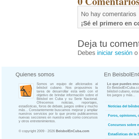
0 Comentarios
No hay comentarios
¡Sé el primero en 
Deja tu coment
Debes
iniciar sesión
Quienes somos
En BeisbolE
Somos un equipo de aficionados al
Lo que puedes enco
béisbol cubano. Nos propusimos la
En BeisbolEnCuba.co
tarea de desarrollar esta web con el
béisbol cubano, estad
objetivo de brindar información sobre el
los juegos y más...
Béisbol en Cuba y su Serie Nacional.
Ofrecemos noticias, reportajes,
estadísticas, foros de debate, juegos online y mucho
Noticias del béisb
más... Constantemente buscamos mejorar y ampliar
nuestros servicios por lo que pronto publicaremos
Foros, opiniones, 
nuevas secciones en nuestra web como concursos
y otros entretenimientos.
Concursos sobre e
© copyright 2009 - 2026
BeisbolEnCuba.com
Estadísticas de la 