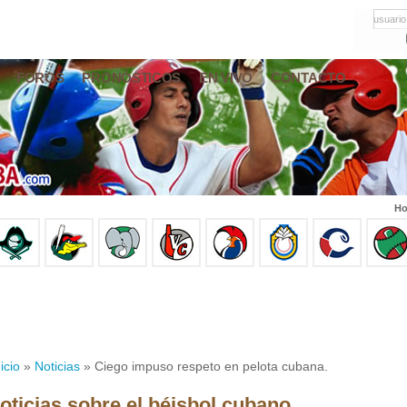
usuario
FOROS
PRONÓSTICOS
EN VIVO
CONTACTO
Ho
icio
»
Noticias
» Ciego impuso respeto en pelota cubana.
oticias sobre el béisbol cubano