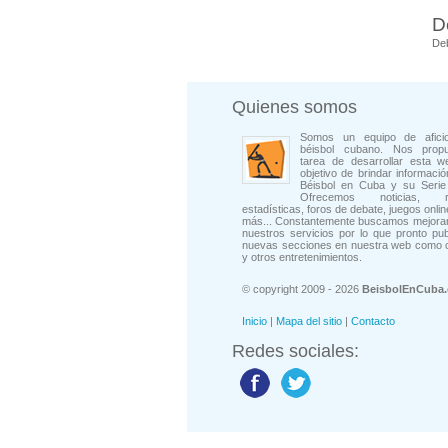
D
De
Quienes somos
Somos un equipo de afici
béisbol cubano. Nos prop
tarea de desarrollar esta w
objetivo de brindar informació
Béisbol en Cuba y su Serie 
Ofrecemos noticias, rep
estadísticas, foros de debate, juegos onli
más... Constantemente buscamos mejorar
nuestros servicios por lo que pronto pu
nuevas secciones en nuestra web como 
y otros entretenimientos.
© copyright 2009 - 2026
BeisbolEnCuba
Inicio
|
Mapa del sitio
|
Contacto
Redes sociales: