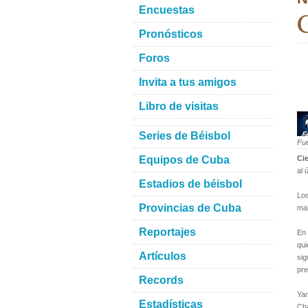
Encuestas
C
Pronósticos
Foros
Invita a tus amigos
Libro de visitas
Series de Béisbol
Fu
Equipos de Cuba
Cie
al 
Estadios de béisbol
Los
Provincias de Cuba
mar
Reportajes
En 
qui
Artículos
sig
pre
Records
Ya
Estadísticas
Cha