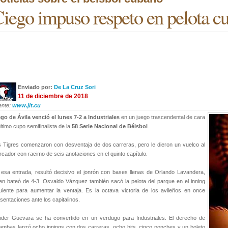
iego impuso respeto en pelota c
Enviado por:
De La Cruz Sori
11 de diciembre de 2018
ente:
www.jit.cu
go de Ávila venció el lunes 7-2 a Industriales
en un juego trascendental de cara
último cupo semifinalista de la
58 Serie Nacional de Béisbol
.
 Tigres comenzaron con desventaja de dos carreras, pero le dieron un vuelco al
cador con racimo de seis anotaciones en el quinto capítulo.
esa entrada, resultó decisivo el jonrón con bases llenas de Orlando Lavandera,
en bateó de 4-3. Osvaldo Vázquez también sacó la pelota del parque en el inning
uiente para aumentar la ventaja. Es la octava victoria de los avileños en once
sentaciones ante los capitalinos.
nder Guevara se ha convertido en un verdugo para Industriales. El derecho de
mbas lanzó ocho innings con dos carreras, ocho hits, cinco ponches y un boleto