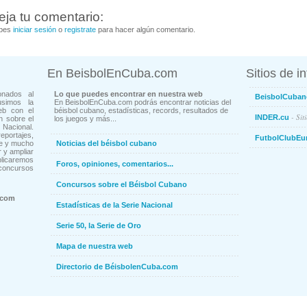
eja tu comentario:
bes
iniciar sesión
o
registrate
para hacer algún comentario.
En BeisbolEnCuba.com
Sitios de i
onados al
Lo que puedes encontrar en nuestra web
BeisbolCuban
usimos la
En BeisbolEnCuba.com podrás encontrar noticias del
eb con el
béisbol cubano, estadísticas, records, resultados de
- Sit
INDER.cu
n sobre el
los juegos y más...
Nacional.
ortajes,
FutbolClubEu
ne y mucho
Noticias del béisbol cubano
 y ampliar
blicaremos
Foros, opiniones, comentarios...
concursos
Concursos sobre el Béisbol Cubano
.com
Estadísticas de la Serie Nacional
Serie 50, la Serie de Oro
Mapa de nuestra web
Directorio de BéisbolenCuba.com