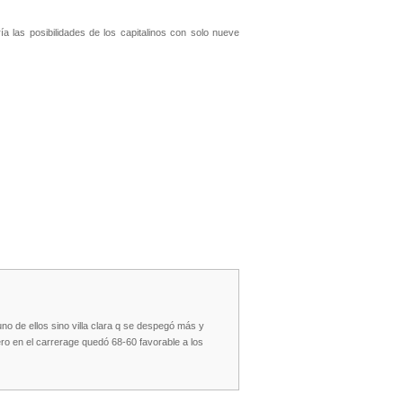
ía las posibilidades de los capitalinos con solo nueve
no de ellos sino villa clara q se despegó más y
ero en el carrerage quedó 68-60 favorable a los