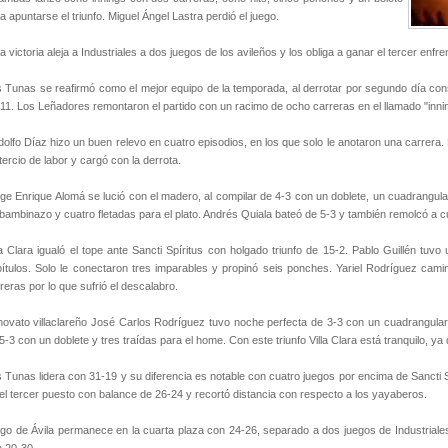
a apuntarse el triunfo. Miguel Ángel Lastra perdió el juego.
a victoria aleja a Industriales a dos juegos de los avileños y los obliga a ganar el tercer enfr
 Tunas se reafirmó como el mejor equipo de la temporada, al derrotar por segundo día cons
11. Los Leñadores remontaron el partido con un racimo de ocho carreras en el llamado "innin
olfo Díaz hizo un buen relevo en cuatro episodios, en los que solo le anotaron una carrera
tercio de labor y cargó con la derrota.
ge Enrique Alomá se lució con el madero, al compilar de 4-3 con un doblete, un cuadrangul
bambinazo y cuatro fletadas para el plato. Andrés Quiala bateó de 5-3 y también remolcó a
la Clara igualó el tope ante Sancti Spíritus con holgado triunfo de 15-2. Pablo Guillén tuv
ítulos. Solo le conectaron tres imparables y propinó seis ponches. Yariel Rodríguez camin
reras por lo que sufrió el descalabro.
novato villaclareño José Carlos Rodríguez tuvo noche perfecta de 3-3 con un cuadrangula
5-3 con un doblete y tres traídas para el home. Con este triunfo Villa Clara está tranquilo, ya 
 Tunas lidera con 31-19 y su diferencia es notable con cuatro juegos por encima de Sancti S
el tercer puesto con balance de 26-24 y recortó distancia con respecto a los yayaberos.
go de Ávila permanece en la cuarta plaza con 24-26, separado a dos juegos de Industriales 