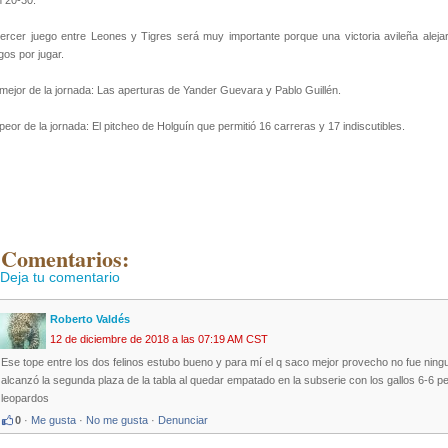
 20-30.
tercer juego entre Leones y Tigres será muy importante porque una victoria avileña alejar
gos por jugar.
mejor de la jornada: Las aperturas de Yander Guevara y Pablo Guillén.
peor de la jornada: El pitcheo de Holguín que permitió 16 carreras y 17 indiscutibles.
 Comentarios:
Deja tu comentario
Roberto Valdés
12 de diciembre de 2018 a las 07:19 AM CST
Ese tope entre los dos felinos estubo bueno y para mí el q saco mejor provecho no fue ningu
alcanzó la segunda plaza de la tabla al quedar empatado en la subserie con los gallos 6-6 p
leopardos
0
·
Me gusta
·
No me gusta
·
Denunciar