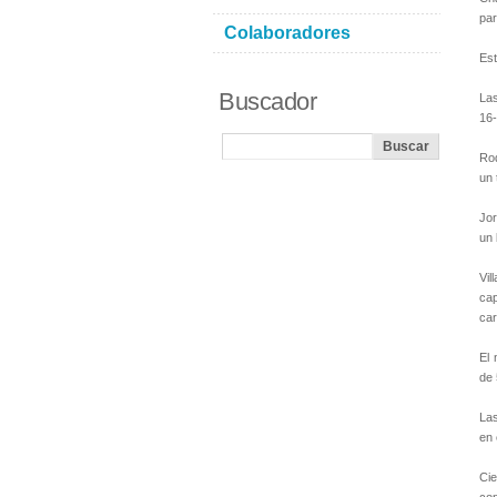
par
Colaboradores
Est
Buscador
Las
16-
Rod
un 
Jor
un 
Vil
cap
car
El 
de 
Las
en 
Cie