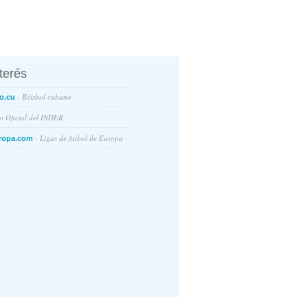
nterés
- Béisbol cubano
o.cu
io Oficial del INDER
- Ligas de futbol de Europa
ropa.com