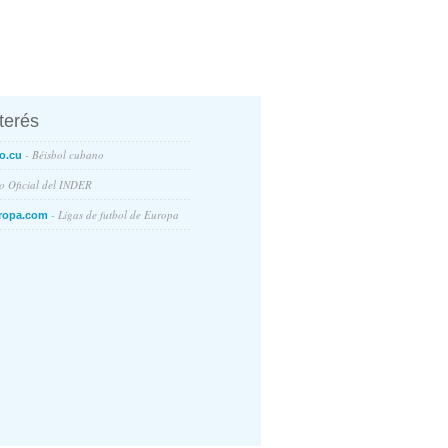
nterés
- Béisbol cubano
o.cu
io Oficial del INDER
- Ligas de futbol de Europa
ropa.com