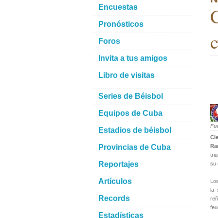
Encuestas
C
Pronósticos
c
Foros
Invita a tus amigos
Libro de visitas
Series de Béisbol
Equipos de Cuba
Fu
Estadios de béisbol
Ci
Provincias de Cuba
Ra
tri
Reportajes
su 
Artículos
Lo
la 
Records
reñ
feu
Estadísticas