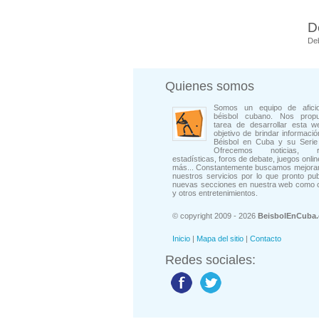
D
De
Quienes somos
Somos un equipo de afici
béisbol cubano. Nos prop
tarea de desarrollar esta w
objetivo de brindar informació
Béisbol en Cuba y su Serie 
Ofrecemos noticias, rep
estadísticas, foros de debate, juegos onli
más... Constantemente buscamos mejorar
nuestros servicios por lo que pronto pu
nuevas secciones en nuestra web como 
y otros entretenimientos.
© copyright 2009 - 2026
BeisbolEnCuba
Inicio
|
Mapa del sitio
|
Contacto
Redes sociales: