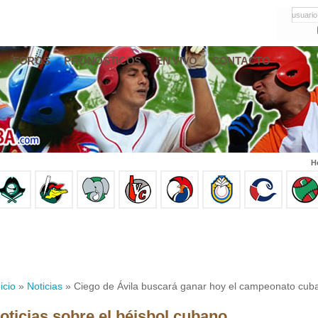
usuario
FOROS
PRONÓSTICOS
EN VIVO
CONTACTO
H
icio
»
Noticias
» Ciego de Ávila buscará ganar hoy el campeonato cub
oticias sobre el béisbol cubano