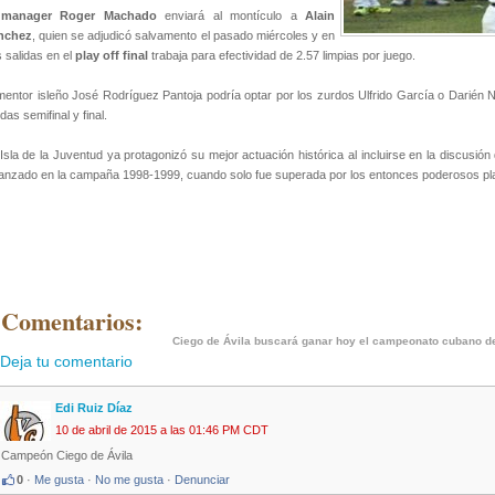
l
manager Roger Machado
enviará al montículo a
Alain
nchez
, quien se adjudicó salvamento el pasado miércoles y en
 salidas en el
play off final
trabaja para efectividad de 2.57 limpias por juego.
mentor isleño José Rodríguez Pantoja podría optar por los zurdos Ulfrido García o Darién 
das semifinal y final.
Isla de la Juventud ya protagonizó su mejor actuación histórica al incluirse en la discusión 
anzado en la campaña 1998-1999, cuando solo fue superada por los entonces poderosos plan
 Comentarios:
Ciego de Ávila buscará ganar hoy el campeonato cubano de
Deja tu comentario
Edi Ruiz Díaz
10 de abril de 2015 a las 01:46 PM CDT
Campeón Ciego de Ávila
0
·
Me gusta
·
No me gusta
·
Denunciar