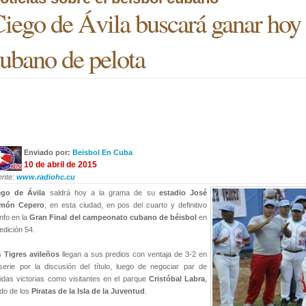
iego de Ávila buscará ganar hoy
ubano de pelota
Enviado por:
Beisbol En Cuba
10 de abril de 2015
ente:
www.radiohc.cu
ego de Ávila
saldrá hoy a la grama de su
estadio José
món Cepero
, en esta ciudad, en pos del cuarto y definitivo
unfo en la
Gran Final del campeonato cubano de béisbol
en
edición 54.
s
Tigres avileños
llegan a sus predios con ventaja de 3-2 en
serie por la discusión del título, luego de negociar par de
idas victorias como visitantes en el parque
Cristóbal Labra
,
do de los
Piratas de la Isla de la Juventud
.