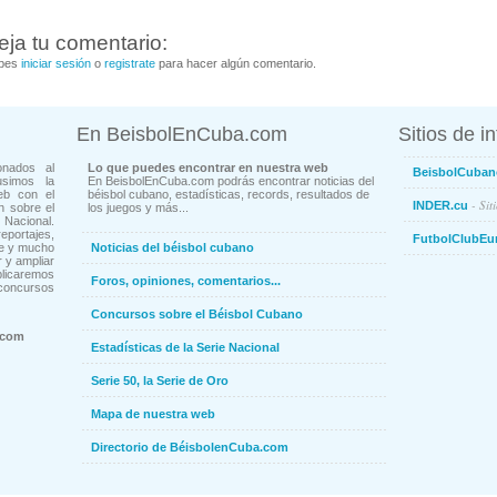
eja tu comentario:
bes
iniciar sesión
o
registrate
para hacer algún comentario.
En BeisbolEnCuba.com
Sitios de i
onados al
Lo que puedes encontrar en nuestra web
BeisbolCuban
usimos la
En BeisbolEnCuba.com podrás encontrar noticias del
eb con el
béisbol cubano, estadísticas, records, resultados de
- Sit
INDER.cu
n sobre el
los juegos y más...
Nacional.
ortajes,
FutbolClubEu
ne y mucho
Noticias del béisbol cubano
 y ampliar
blicaremos
Foros, opiniones, comentarios...
concursos
Concursos sobre el Béisbol Cubano
.com
Estadísticas de la Serie Nacional
Serie 50, la Serie de Oro
Mapa de nuestra web
Directorio de BéisbolenCuba.com