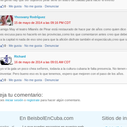
Mi gente hay que ser objetivos pinar tiene un teatro de calidad para hacer el evento
0
·
Me gusta
·
No me gusta
·
Denunciar
Yhosvany Rodríguez
15 de mayo de 2014 a las 09:16 PM CDT
amigo May el teatro Mlianés de Pinar está restaurado de hace par de años como quien dice
es excusa para no hacerlo en las provincias,como los que comentaron antes creo que deber
a la capital ni nada de eso sino para que la afición disfrute también el espectáculo,creo que s
0
·
Me gusta
·
No me gusta
·
Denunciar
Richard
16 de mayo de 2014 a las 09:01 AM CDT
yo vi la gala un poco chea señores, todavia a la cultura cubana le falta presencia. No tiene
inventar. Pero bueno eso es lo que tenemos, espero que mejoren con el paso de los años.
0
·
Me gusta
·
No me gusta
·
Denunciar
eja tu comentario:
bes
iniciar sesión
o
registrate
para hacer algún comentario.
En BeisbolEnCuba.com
Sitios de i
onados al
Lo que puedes encontrar en nuestra web