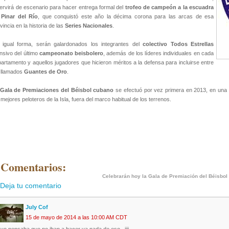
ervirá de escenario para hacer entrega formal del
trofeo de campeón a la escuadra
 Pinar del Río
, que conquistó este año la décima corona para las arcas de esa
vincia en la historia de las
Series Nacionales
.
 igual forma, serán galardonados los integrantes del
colectivo Todos Estrellas
nsivo del último
campeonato beisbolero
, además de los líderes individuales en cada
artamento y aquellos jugadores que hicieron méritos a la defensa para incluirse entre
 llamados
Guantes de Oro
.
Gala de Premiaciones del Béisbol cubano
se efectuó por vez primera en 2013, en una 
 mejores peloteros de la Isla, fuera del marco habitual de los terrenos.
 Comentarios:
Celebrarán hoy la Gala de Premiación del Béisbol
Deja tu comentario
July Cof
15 de mayo de 2014 a las 10:00 AM CDT