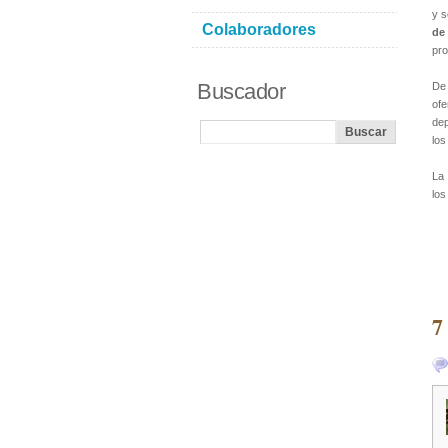
y s
Colaboradores
de
pro
Buscador
De
ofe
dep
los
La
los
7