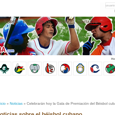
usuario
FOROS
PRONÓSTICOS
EN VIVO
CONTACTO
Ho
icio
»
Noticias
» Celebrarán hoy la Gala de Premiación del Béisbol cu
oticias sobre el béisbol cubano