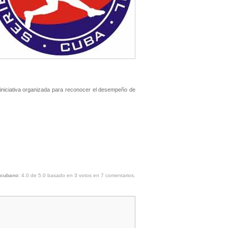
iniciativa organizada para reconocer el desempeño de
 cubano
:
4.0
de
5.0
basado en
3
votos en
7
comentarios.