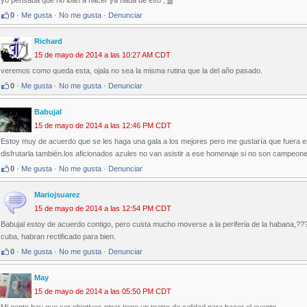
yo pensaba que no iban a hacer ya nada de eso , jjjj
0
·
Me gusta
·
No me gusta
·
Denunciar
Richard
15 de mayo de 2014 a las 10:27 AM CDT
veremos como queda esta, ojala no sea la misma rutina que la del año pasado.
0
·
Me gusta
·
No me gusta
·
Denunciar
Babujal
15 de mayo de 2014 a las 12:46 PM CDT
Estoy muy de acuerdo que se les haga una gala a los mejores pero me gustaría que fuera e
disfrutarla también.los aficionados azules no van asistir a ese homenaje si no son campeon
0
·
Me gusta
·
No me gusta
·
Denunciar
Mariojsuarez
15 de mayo de 2014 a las 12:54 PM CDT
Babujal estoy de acuerdo contigo, pero custa mucho moverse a la periferia de la habana,???
cuba, habran rectificado para bien.
0
·
Me gusta
·
No me gusta
·
Denunciar
May
15 de mayo de 2014 a las 05:50 PM CDT