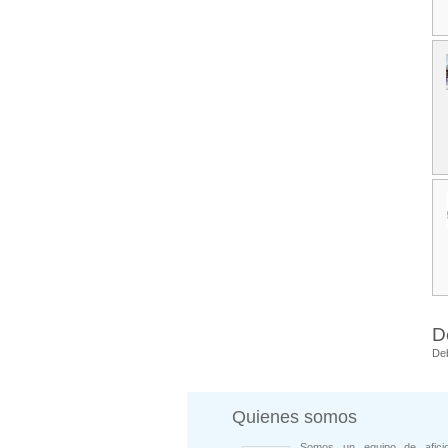
D
De
Quienes somos
Somos un equipo de afici