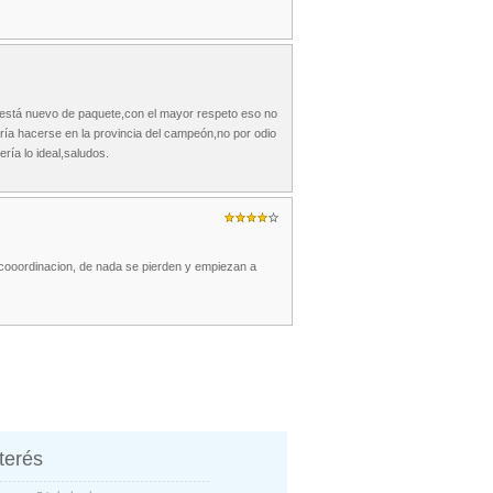
 está nuevo de paquete,con el mayor respeto eso no
ía hacerse en la provincia del campeón,no por odio
ería lo ideal,saludos.
n cooordinacion, de nada se pierden y empiezan a
nterés