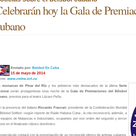
elebrarán hoy la Gala de Premia
cubano
Enviado por:
Beisbol En Cuba
15 de mayo de 2014
ente:
www.cmhw.icrt.cu
s
monarcas de Pinar del Río
y los peloteros más destacados de la última
Serie
ciona
l serán protagonistas esta noche de la
Gala de Premiaciones del Béisbol
bano
, prevista para el teatro Lázaro Peña.
 la presencia del italiano
Riccardo Fraccari
, presidente de la Confederación Mundial
Béisbol-Softbol –según reporte de Radio Habana Cuba-, la cita reconocerá, además, a
 equipos de Matanzas e Industriales, ocupantes por ese orden del segundo y tercer
sto en el finalizado clásico doméstico.
espectáculo contará con la presentación de un reconocido elenco de artistas cubanos,