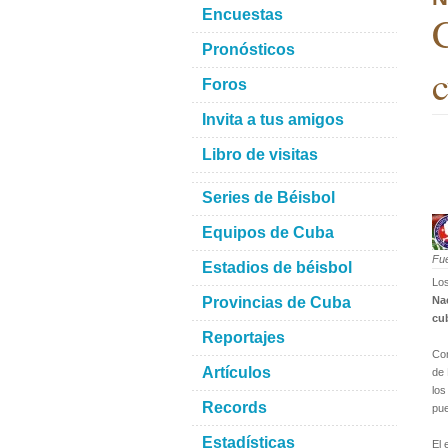
Encuestas
C
Pronósticos
Foros
Invita a tus amigos
Libro de visitas
Series de Béisbol
Equipos de Cuba
Fu
Estadios de béisbol
Lo
Provincias de Cuba
Na
cu
Reportajes
Con
Artículos
de 
los
Records
pue
Estadísticas
El 