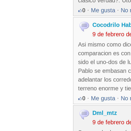
clásico verdad?. Ut
0
·
Me gusta
·
No 
Cocodrilo Ha
9 de febrero 
Asi mismo como dice
comparacion es con 
sido el uno-dos de l
Pablo se embasan c
adelantar los corred
terreno enorme y ti
0
·
Me gusta
·
No 
Dml_mtz
9 de febrero 