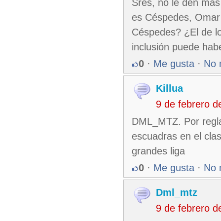
Sres, no le den más
es Céspedes, Omar 
Céspedes? ¿El de lo
inclusión puede habe
0
·
Me gusta
·
No 
Killua
9 de febrero 
DML_MTZ. Por reglam
escuadras en el clas
grandes liga
0
·
Me gusta
·
No 
Dml_mtz
9 de febrero 