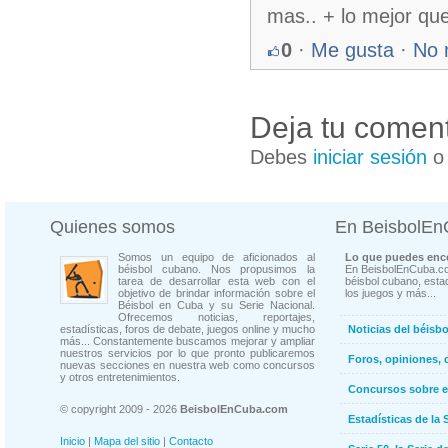
mas.. + lo mejor qu
0
·
Me gusta
·
No 
Deja tu coment
Debes
iniciar sesión
Quienes somos
En BeisbolE
Somos un equipo de aficionados al
Lo que puedes enco
béisbol cubano. Nos propusimos la
En BeisbolEnCuba.co
tarea de desarrollar esta web con el
béisbol cubano, estad
objetivo de brindar información sobre el
los juegos y más...
Béisbol en Cuba y su Serie Nacional.
Ofrecemos noticias, reportajes,
estadísticas, foros de debate, juegos online y mucho
Noticias del béisb
más... Constantemente buscamos mejorar y ampliar
nuestros servicios por lo que pronto publicaremos
Foros, opiniones, 
nuevas secciones en nuestra web como concursos
y otros entretenimientos.
Concursos sobre e
© copyright 2009 - 2026
BeisbolEnCuba.com
Estadísticas de la 
Inicio
|
Mapa del sitio
|
Contacto