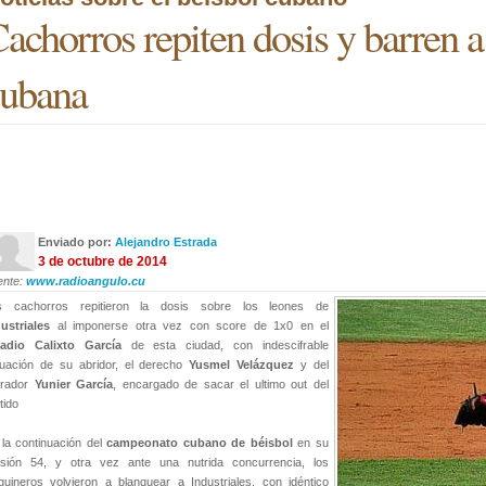
achorros repiten dosis y barren a
ubana
Enviado por:
Alejandro Estrada
3 de octubre de 2014
ente:
www.radioangulo.cu
s cachorros repitieron la dosis sobre los leones de
dustriales
al imponerse otra vez con score de 1x0 en el
tadio Calixto García
de esta ciudad, con indescifrable
uación de su abridor, el derecho
Yusmel Velázquez
y del
rrador
Yunier García
, encargado de sacar el ultimo out del
tido
la continuación del
campeonato cubano de béisbol
en su
rsión 54, y otra vez ante una nutrida concurrencia, los
guineros volvieron a blanquear a Industriales, con idéntico