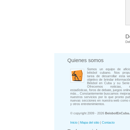
D
De
Quienes somos
Somos un equipo de afici
béisbol cubano. Nos prop
tarea de desarrollar esta w
objetivo de brindar informació
Béisbol en Cuba y su Serie 
Ofrecemos noticias, rep
estadísticas, foros de debate, juegos onli
más... Constantemente buscamos mejorar
nuestros servicios por lo que pronto pu
nuevas secciones en nuestra web como 
y otros entretenimientos.
© copyright 2009 - 2026
BeisbolEnCuba
Inicio
|
Mapa del sitio
|
Contacto