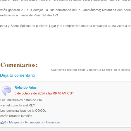
emás ganaron 2-1 sus cotejos, la Isla dominando 8x1 a Guantánamo; Matanzas con nocao
radamente a manos de Pinar del Río 4x3.
nma y Sancti Spiritus no pudieron jugar y el compromiso marcha empatado a una victoria p
 Comentarios:
Cachorros repiten dosis y barren a Leones en la pelot
Deja tu comentario
Rolando Arias
3 de octubre de 2014 a las 09:40 AM CDT
Los Industriales están de luto
y en el trono llora el REY
Los comentaristas de la COCO,
están llorando también
0
·
Me gusta
·
No me gusta
·
Denunciar