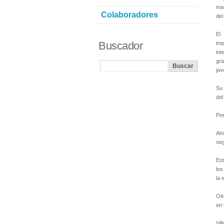
mar
Colaboradores
del
El
Buscador
imp
int
gra
jov
Su 
del
Por
Ah
neg
Est
los
la 
Otr
en 
Vil