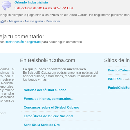
Orlando Industrialista
3 de octubre de 2014 a las 04:57 PM CDT
Holguin siemper le juega bien a los azules en el Calixto Garcia, los holguineros pudieron hace
0
·
Me gusta
·
No me gusta
·
Denunciar
eja tu comentario:
bes
iniciar sesión
o
registrate
para hacer algún comentario.
En BeisbolEnCuba.com
Sitios de i
onados al
Lo que puedes encontrar en nuestra web
BeisbolCuban
usimos la
En BeisbolEnCuba.com podrás encontrar noticias del
eb con el
béisbol cubano, estadísticas, records, resultados de
- Sit
INDER.cu
n sobre el
los juegos y más...
Nacional.
ortajes,
FutbolClubEu
ne y mucho
Noticias del béisbol cubano
 y ampliar
blicaremos
Foros, opiniones, comentarios...
concursos
Concursos sobre el Béisbol Cubano
.com
Estadísticas de la Serie Nacional
Serie 50, la Serie de Oro