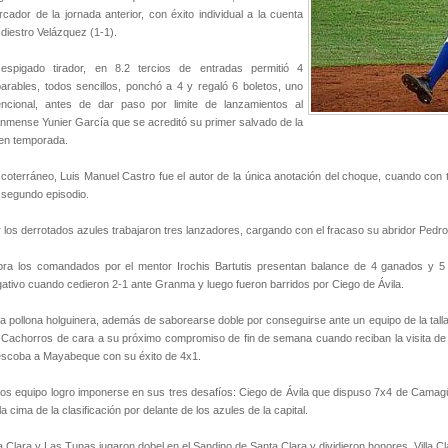
cador de la jornada anterior, con éxito individual a la cuenta
 diestro Velázquez (1-1).
 espigado tirador, en 8.2 tercios de entradas permitió 4
arables, todos sencillos, ponchó a 4 y regaló 6 boletos, uno
encional, antes de dar paso por limite de lanzamientos al
nmense Yunier García que se acreditó su primer salvado de la
en temporada.
coterráneo, Luis Manuel Castro fue el autor de la única anotación del choque, cuando con 
 segundo episodio.
 los derrotados azules trabajaron tres lanzadores, cargando con el fracaso su abridor Pedr
ora los comandados por el mentor Irochis Bartutis presentan balance de 4 ganados y 
ativo cuando cedieron 2-1 ante Granma y luego fueron barridos por Ciego de Ávila.
a pollona holguinera, además de saborearse doble por conseguirse ante un equipo de la talla
 Cachorros de cara a su próximo compromiso de fin de semana cuando reciban la visita de
escoba a Mayabeque con su éxito de 4x1.
os equipo logro imponerse en sus tres desafíos: Ciego de Ávila que dispuso 7x4 de Camagü
la cima de la clasificación por delante de los azules de la capital.
la Clara y Las Tunas jugaron dobel en el Sandino de Santa Clara y dividieron honores, Villa 