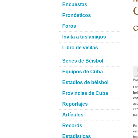
Encuestas
C
Pronósticos
c
Foros
Invita a tus amigos
Libro de visitas
Series de Béisbol
Equipos de Cuba
Fu
Estadios de béisbol
Lo
Provincias de Cuba
In
es
Reportajes
act
ce
Artículos
par
Records
En 
ve
Estadísticas
hol