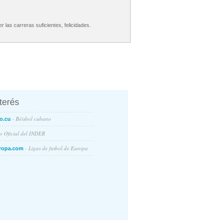
r las carreras suficientes, felicidades.
nterés
- Béisbol cubano
o.cu
io Oficial del INDER
- Ligas de futbol de Europa
ropa.com