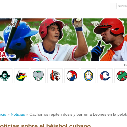
usuario
FOROS
PRONÓSTICOS
EN VIVO
CONTACTO
H
icio
»
Noticias
» Cachorros repiten dosis y barren a Leones en la pelo
oticias sobre el béisbol cubano