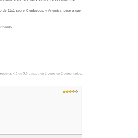
 de 11x1 sobre Cienfuegos, y Artemisa, pese a caer
or bando.
a cubana
:
4.0
de
5.0
basado en
1
votos en
2
comentarios.