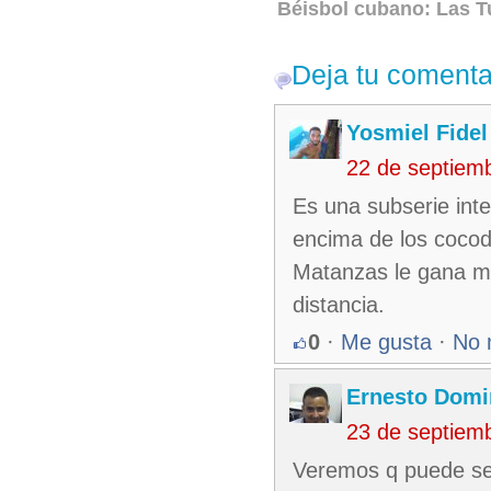
Béisbol cubano: Las T
Deja tu comenta
Yosmiel Fidel
22 de septiem
Es una subserie int
encima de los cocodr
Matanzas le gana m
distancia.
0
·
Me gusta
·
No 
Ernesto Dom
23 de septiem
Veremos q puede se