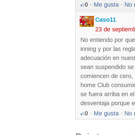
0
·
Me gusta
·
No 
Caso11
23 de septiem
No entiendo por que 
inning y por las regl
adecuación en nuest
sean suspendido se 
comiencen de cero, p
home Club consumió s
se fuera arriba en e
desventaja porque e
0
·
Me gusta
·
No 