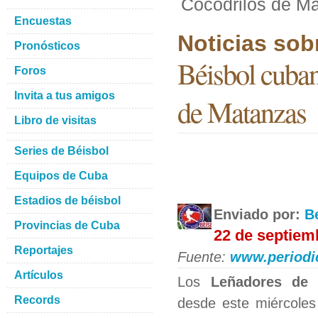
Cocodrilos de M
Encuestas
Noticias sob
Pronósticos
Béisbol cuban
Foros
Invita a tus amigos
de Matanzas
Libro de visitas
Series de Béisbol
Equipos de Cuba
Estadios de béisbol
Enviado por:
B
Provincias de Cuba
22 de septiem
Reportajes
Fuente:
www.periodi
Artículos
Los
Leñadores de
Records
desde este miércole