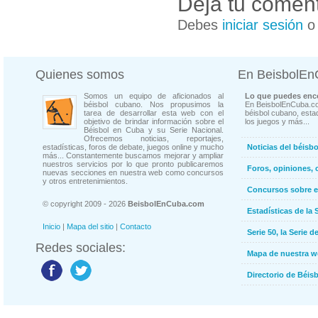
Deja tu coment
Debes
iniciar sesión
Quienes somos
En BeisbolE
Somos un equipo de aficionados al
Lo que puedes enco
béisbol cubano. Nos propusimos la
En BeisbolEnCuba.co
tarea de desarrollar esta web con el
béisbol cubano, estad
objetivo de brindar información sobre el
los juegos y más...
Béisbol en Cuba y su Serie Nacional.
Ofrecemos noticias, reportajes,
estadísticas, foros de debate, juegos online y mucho
Noticias del béisb
más... Constantemente buscamos mejorar y ampliar
nuestros servicios por lo que pronto publicaremos
Foros, opiniones, 
nuevas secciones en nuestra web como concursos
y otros entretenimientos.
Concursos sobre e
© copyright 2009 - 2026
BeisbolEnCuba.com
Estadísticas de la 
Inicio
|
Mapa del sitio
|
Contacto
Serie 50, la Serie d
Redes sociales:
Mapa de nuestra 
Directorio de Béi