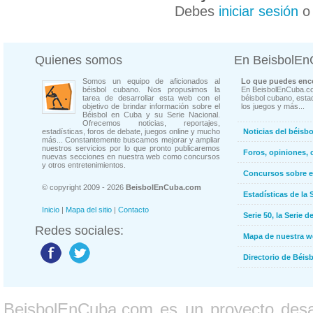
Debes
iniciar sesión
Quienes somos
En BeisbolE
Somos un equipo de aficionados al
Lo que puedes enco
béisbol cubano. Nos propusimos la
En BeisbolEnCuba.co
tarea de desarrollar esta web con el
béisbol cubano, estad
objetivo de brindar información sobre el
los juegos y más...
Béisbol en Cuba y su Serie Nacional.
Ofrecemos noticias, reportajes,
estadísticas, foros de debate, juegos online y mucho
Noticias del béisb
más... Constantemente buscamos mejorar y ampliar
nuestros servicios por lo que pronto publicaremos
Foros, opiniones, 
nuevas secciones en nuestra web como concursos
y otros entretenimientos.
Concursos sobre e
© copyright 2009 - 2026
BeisbolEnCuba.com
Estadísticas de la 
Inicio
|
Mapa del sitio
|
Contacto
Serie 50, la Serie d
Redes sociales:
Mapa de nuestra 
Directorio de Béi
BeisbolEnCuba.com es un proyecto desarr