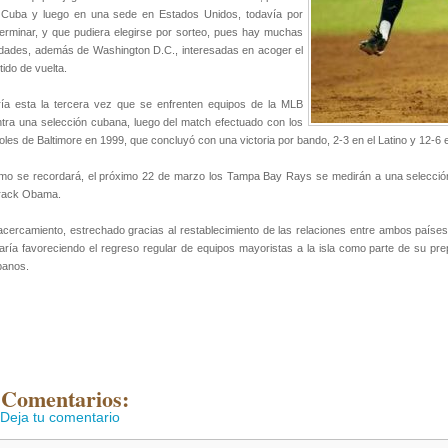
 Cuba y luego en una sede en Estados Unidos, todavía por
erminar, y que pudiera elegirse por sorteo, pues hay muchas
dades, además de Washington D.C., interesadas en acoger el
tido de vuelta.
ía esta la tercera vez que se enfrenten equipos de la MLB
tra una selección cubana, luego del match efectuado con los
oles de Baltimore en 1999, que concluyó con una victoria por bando, 2-3 en el Latino y 12-6 e
o se recordará, el próximo 22 de marzo los Tampa Bay Rays se medirán a una selección
rack Obama.
acercamiento, estrechado gracias al restablecimiento de las relaciones entre ambos países
aría favoreciendo el regreso regular de equipos mayoristas a la isla como parte de su pre
banos.
 Comentarios:
Deja tu comentario