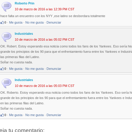
Roberto Prin
10 de marzo de 2016 a las 12:39 PM CST
hace falta un encuentro con los NYY ,ese latino se desbordara totalmente
0
·
Me gusta
·
No me gusta
·
Denunciar
Industriales
10 de marzo de 2016 a las 05:02 PM CST
OK. Robert. Estoy esperando esa noticia como todos los fans de los Yankees. Eso sería histór
grande los principios de los 90 para que el enfrentamiento fuera entre los Yankees e Indust
las primeras filas del Latino.
Soñar no cuesta nada.
0
·
Me gusta
·
No me gusta
·
Denunciar
Industriales
10 de marzo de 2016 a las 05:03 PM CST
OK. Roberto. Estoy esperando esa noticia como todos los fans de los Yankees. Eso sería histó
grande de los principios de los 90 para que el enfrentamiento fuera entre los Yankees e Ind
en las primeras filas del Latino.
Soñar no cuesta nada.
0
·
Me gusta
·
No me gusta
·
Denunciar
eja tu comentario: