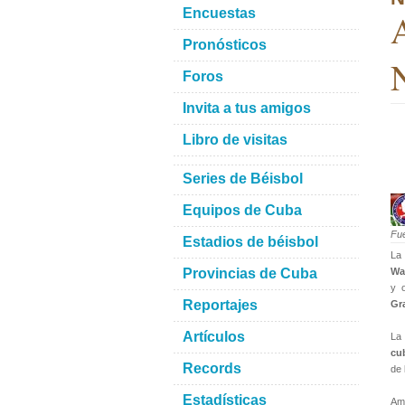
Encuestas
A
Pronósticos
N
Foros
Invita a tus amigos
Libro de visitas
Series de Béisbol
Equipos de Cuba
Fu
Estadios de béisbol
L
Provincias de Cuba
Wa
y 
Reportajes
Gr
Artículos
La 
cu
Records
de 
Estadísticas
Amb