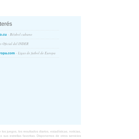
nterés
- Béisbol cubano
o.cu
io Oficial del INDER
- Ligas de futbol de Europa
ropa.com
s juegos, los resultados diarios, estadísticas, noticias,
 sus estrellas favoritas. Disponemos de otros servicios