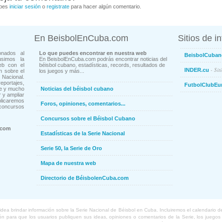
bes
iniciar sesión
o
registrate
para hacer algún comentario.
En BeisbolEnCuba.com
Sitios de i
onados al
Lo que puedes encontrar en nuestra web
BeisbolCuban
usimos la
En BeisbolEnCuba.com podrás encontrar noticias del
eb con el
béisbol cubano, estadísticas, records, resultados de
- Sit
INDER.cu
n sobre el
los juegos y más...
Nacional.
ortajes,
FutbolClubEu
ne y mucho
Noticias del béisbol cubano
 y ampliar
blicaremos
Foros, opiniones, comentarios...
concursos
Concursos sobre el Béisbol Cubano
.com
Estadísticas de la Serie Nacional
Serie 50, la Serie de Oro
Mapa de nuestra web
Directorio de BéisbolenCuba.com
a brindar información sobre la Serie Nacional de Béisbol en Cuba. Incluiremos el calendario de lo
 para que los usuarios publiquen sus ideas, opiniones o comentarios de la Serie, los juegos o