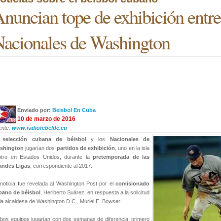
nuncian tope de exhibición entre
acionales de Washington
Enviado por:
Beisbol En Cuba
10 de marzo de 2016
ente:
www.radiorebelde.cu
a
selección cubana de béisbol
y los
Nacionales de
shington
jugarían dos
partidos de exhibición
, uno en la isla
otro en Estados Unidos, durante la
pretemporada de las
andes Ligas
, correspondiente al 2017.
noticia fue revelada al Washington Post por el
comisionado
bano de béisbol
, Heriberto Suárez, en respuesta a la solicitud
la alcaldesa de Washington D.C., Muriel E. Bowser.
os equipos jugarían con dos semanas de diferencia, primero