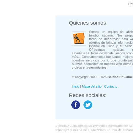
De
Quienes somos
Somos un equipo de afici
béisbol cubano. Nos prop
tarea de desarrollar esta w
objetivo de brindar informació
Béisbol en Cuba y su Serie 
Ofrecemos noticias, rep
estadísticas, foros de debate, juegos onli
más... Constantemente buscamos mejorar
nuestros servicios por lo que pronto pu
nuevas secciones en nuestra web como 
y otros entretenimientos.
© copyright 2009 - 2026
BeisbolEnCuba
Inicio
|
Mapa del sitio
|
Contacto
Redes sociales:
BeisbolEnCuba.com es un proyecto desarrollado con la ide
reportajes y mucho más. Ofrecemos un foro de discusión