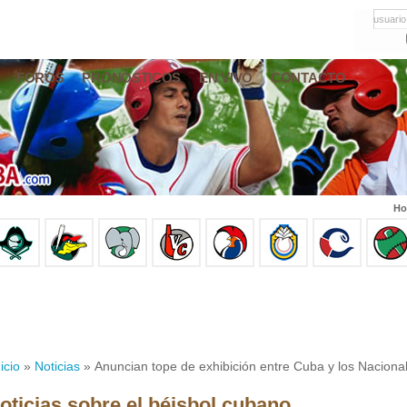
usuario
FOROS
PRONÓSTICOS
EN VIVO
CONTACTO
Ho
icio
»
Noticias
» Anuncian tope de exhibición entre Cuba y los Nacion
oticias sobre el béisbol cubano