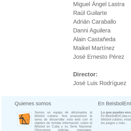
Miguel Ángel Lastra
Raúl Guilarte
Adrián Caraballo
Danni Aguilera
Alain Castañeda
Maikel Martínez
José Ernesto Pérez
Director:
José Luis Rodríguez
Quienes somos
En BeisbolE
Somos un equipo de aficionados al
Lo que puedes enco
béisbol cubano. Nos propusimos la
En BeisbolEnCuba.co
tarea de desarrollar esta web con el
béisbol cubano, estad
objetivo de brindar información sobre el
los juegos y más...
Béisbol en Cuba y su Serie Nacional.
Ofrecemos noticias, reportajes,