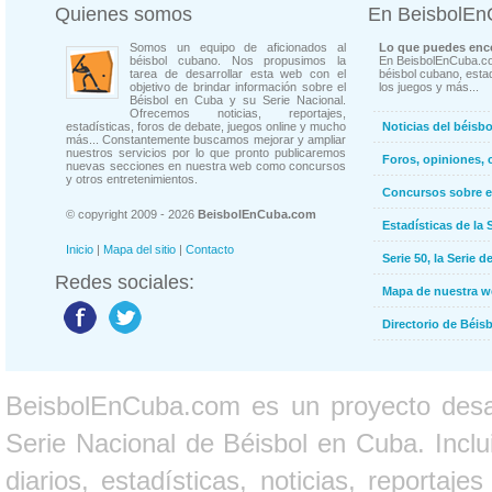
Quienes somos
En BeisbolE
Somos un equipo de aficionados al
Lo que puedes enco
béisbol cubano. Nos propusimos la
En BeisbolEnCuba.co
tarea de desarrollar esta web con el
béisbol cubano, estad
objetivo de brindar información sobre el
los juegos y más...
Béisbol en Cuba y su Serie Nacional.
Ofrecemos noticias, reportajes,
estadísticas, foros de debate, juegos online y mucho
Noticias del béisb
más... Constantemente buscamos mejorar y ampliar
nuestros servicios por lo que pronto publicaremos
Foros, opiniones, 
nuevas secciones en nuestra web como concursos
y otros entretenimientos.
Concursos sobre e
© copyright 2009 - 2026
BeisbolEnCuba.com
Estadísticas de la 
Inicio
|
Mapa del sitio
|
Contacto
Serie 50, la Serie d
Redes sociales:
Mapa de nuestra 
Directorio de Béi
BeisbolEnCuba.com es un proyecto desarr
Serie Nacional de Béisbol en Cuba. Inclui
diarios, estadísticas, noticias, report