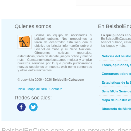
Quienes somos
En BeisbolE
Somos un equipo de aficionados al
Lo que puedes enco
béisbol cubano. Nos propusimos la
En BeisbolEnCuba.co
tarea de desarrollar esta web con el
béisbol cubano, estad
objetivo de brindar información sobre el
los juegos y más...
Béisbol en Cuba y su Serie Nacional.
Ofrecemos noticias, reportajes,
estadísticas, foros de debate, juegos online y mucho
Noticias del béisb
más... Constantemente buscamos mejorar y ampliar
nuestros servicios por lo que pronto publicaremos
Foros, opiniones, 
nuevas secciones en nuestra web como concursos
y otros entretenimientos.
Concursos sobre e
© copyright 2009 - 2026
BeisbolEnCuba.com
Estadísticas de la 
Inicio
|
Mapa del sitio
|
Contacto
Serie 50, la Serie d
Redes sociales:
Mapa de nuestra 
Directorio de Béi
BeisbolEnCuba.com es un proyecto desarr