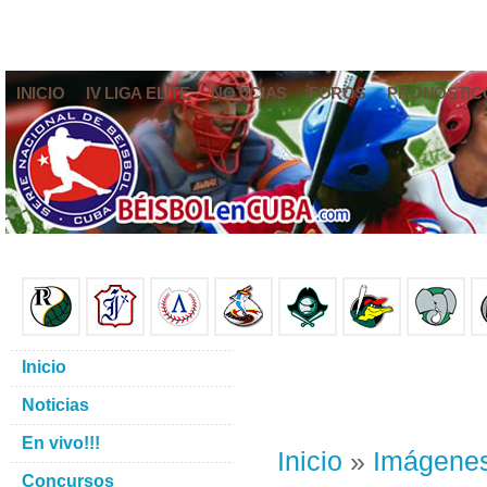
INICIO
IV LIGA ELITE
NOTICIAS
FOROS
PRONÓSTIC
Inicio
Noticias
En vivo!!!
Inicio
»
Imágene
Concursos