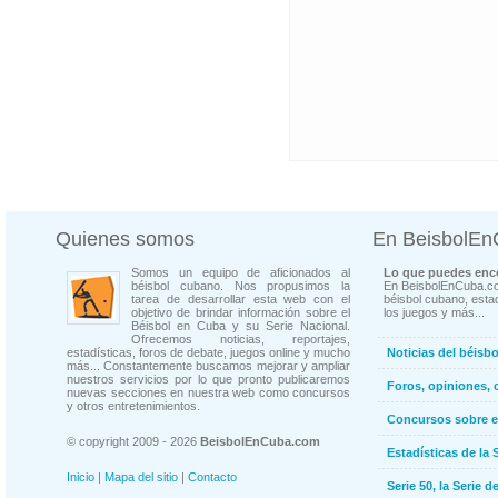
Quienes somos
En BeisbolE
Somos un equipo de aficionados al
Lo que puedes enco
béisbol cubano. Nos propusimos la
En BeisbolEnCuba.co
tarea de desarrollar esta web con el
béisbol cubano, estad
objetivo de brindar información sobre el
los juegos y más...
Béisbol en Cuba y su Serie Nacional.
Ofrecemos noticias, reportajes,
estadísticas, foros de debate, juegos online y mucho
Noticias del béisb
más... Constantemente buscamos mejorar y ampliar
nuestros servicios por lo que pronto publicaremos
Foros, opiniones, 
nuevas secciones en nuestra web como concursos
y otros entretenimientos.
Concursos sobre e
© copyright 2009 - 2026
BeisbolEnCuba.com
Estadísticas de la 
Inicio
|
Mapa del sitio
|
Contacto
Serie 50, la Serie d