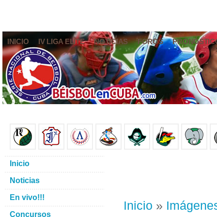
INICIO
IV LIGA ELITE
NOTICIAS
FOROS
PRONÓSTIC
Inicio
Noticias
En vivo!!!
Inicio
»
Imágene
Concursos