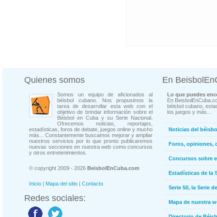
Quienes somos
En BeisbolE
Somos un equipo de aficionados al
Lo que puedes enco
béisbol cubano. Nos propusimos la
En BeisbolEnCuba.co
tarea de desarrollar esta web con el
béisbol cubano, estad
objetivo de brindar información sobre el
los juegos y más...
Béisbol en Cuba y su Serie Nacional.
Ofrecemos noticias, reportajes,
estadísticas, foros de debate, juegos online y mucho
Noticias del béisb
más... Constantemente buscamos mejorar y ampliar
nuestros servicios por lo que pronto publicaremos
Foros, opiniones, 
nuevas secciones en nuestra web como concursos
y otros entretenimientos.
Concursos sobre e
© copyright 2009 - 2026
BeisbolEnCuba.com
Estadísticas de la 
Inicio
|
Mapa del sitio
|
Contacto
Serie 50, la Serie d
Redes sociales:
Mapa de nuestra 
Directorio de Béi