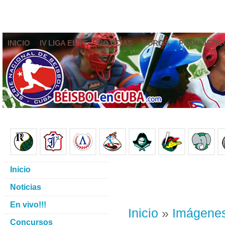
INICIO
IV LIGA ELITE
NOTICIAS
FOROS
PRONÓSTIC
Inicio
Noticias
En vivo!!!
Inicio
»
Imágene
Concursos