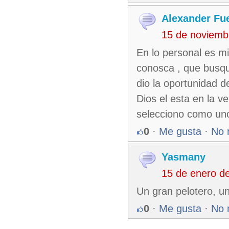
Alexander Fu
15 de noviemb
En lo personal es mi
conosca , que busque
dio la oportunidad d
Dios el esta en la v
selecciono como un
0
·
Me gusta
·
No 
Yasmany
15 de enero d
Un gran pelotero, u
0
·
Me gusta
·
No 