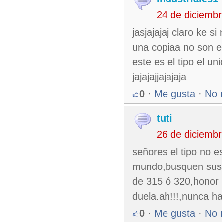
24 de diciemb
jasjajajaj claro ke s
una copiaa no son 
este es el tipo el u
jajajajjajajaja
0
·
Me gusta
·
No 
tuti
26 de diciemb
señores el tipo no e
mundo,busquen sus 
de 315 ó 320,honor 
duela.ah!!!,nunca ha
0
·
Me gusta
·
No 