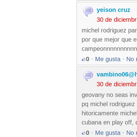
yeison cruz
30 de diciemb
michel rodriguez par
por que mejor que el
campeonnnnnnnnnnn
0
·
Me gusta
·
No 
vambino06@h
30 de diciemb
geovany no seas invi
pq michel rodriguez 
hitoricamente miche
cubana en play off,
0
·
Me gusta
·
No 