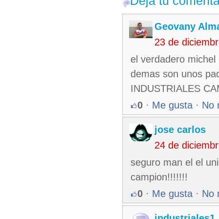
Deja tu comenta
Geovany Alma
23 de diciemb
el verdadero miche
demas son unos paqu
INDUSTRIALES 
0
·
Me gusta
·
No 
jose carlos
24 de diciemb
seguro man el el un
campion!!!!!!!
0
·
Me gusta
·
No 
industriales1