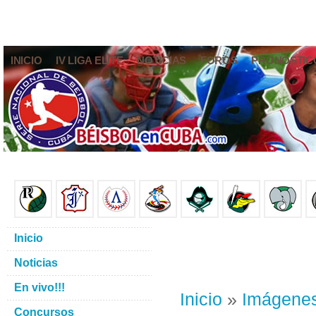
INICIO
IV LIGA ELITE
NOTICIAS
FOROS
PRONÓSTIC
Inicio
Noticias
En vivo!!!
Inicio
»
Imágene
Concursos