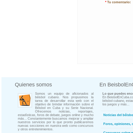
*
Tu comentario:
Quienes somos
En BeisbolE
Somos un equipo de aficionados al
Lo que puedes enco
béisbol cubano. Nos propusimos la
En BeisbolEnCuba.co
tarea de desarrollar esta web con el
béisbol cubano, estad
objetivo de brindar información sobre el
los juegos y más...
Béisbol en Cuba y su Serie Nacional.
Ofrecemos noticias, reportajes,
estadísticas, foros de debate, juegos online y mucho
Noticias del béisb
más... Constantemente buscamos mejorar y ampliar
nuestros servicios por lo que pronto publicaremos
Foros, opiniones, 
nuevas secciones en nuestra web como concursos
y otros entretenimientos.
Concursos sobre e