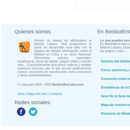
Quienes somos
En BeisbolE
Somos un equipo de aficionados al
Lo que puedes enco
béisbol cubano. Nos propusimos la
En BeisbolEnCuba.co
tarea de desarrollar esta web con el
béisbol cubano, estad
objetivo de brindar información sobre el
los juegos y más...
Béisbol en Cuba y su Serie Nacional.
Ofrecemos noticias, reportajes,
estadísticas, foros de debate, juegos online y mucho
Noticias del béisb
más... Constantemente buscamos mejorar y ampliar
nuestros servicios por lo que pronto publicaremos
Foros, opiniones, 
nuevas secciones en nuestra web como concursos
y otros entretenimientos.
Concursos sobre e
© copyright 2009 - 2026
BeisbolEnCuba.com
Estadísticas de la 
Inicio
|
Mapa del sitio
|
Contacto
Serie 50, la Serie d
Redes sociales:
Mapa de nuestra 
Directorio de Béi