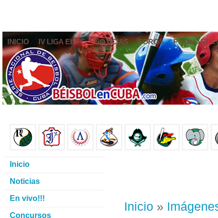
INICIO
IV LIGA ELITE
NOTICIAS
FOROS
PRONÓSTIC
Inicio
Noticias
En vivo!!!
Inicio
»
Imágene
Concursos