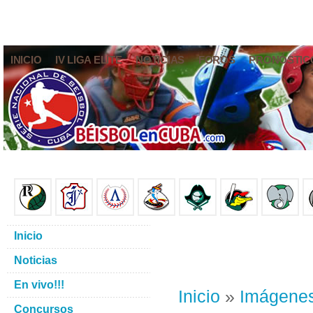
INICIO
IV LIGA ELITE
NOTICIAS
FOROS
PRONÓSTIC
Inicio
Noticias
En vivo!!!
Inicio
»
Imágene
Concursos