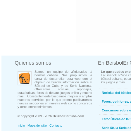
Quienes somos
En BeisbolE
Somos un equipo de aficionados al
Lo que puedes enco
béisbol cubano. Nos propusimos la
En BeisbolEnCuba.co
tarea de desarrollar esta web con el
béisbol cubano, estad
objetivo de brindar información sobre el
los juegos y más...
Béisbol en Cuba y su Serie Nacional.
Ofrecemos noticias, reportajes,
estadísticas, foros de debate, juegos online y mucho
Noticias del béisb
más... Constantemente buscamos mejorar y ampliar
nuestros servicios por lo que pronto publicaremos
Foros, opiniones, 
nuevas secciones en nuestra web como concursos
y otros entretenimientos.
Concursos sobre e
© copyright 2009 - 2026
BeisbolEnCuba.com
Estadísticas de la 
Inicio
|
Mapa del sitio
|
Contacto
Serie 50, la Serie d