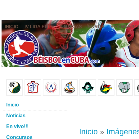
INICIO
IV LIGA ELITE
NOTICIAS
FOROS
PRONÓSTIC
Inicio
Noticias
En vivo!!!
Inicio
»
Imágene
Concursos