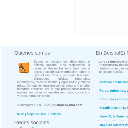
Quienes somos
En BeisbolE
Somos un equipo de aficionados al
Lo que puedes enco
béisbol cubano. Nos propusimos la
En BeisbolEnCuba.co
tarea de desarrollar esta web con el
béisbol cubano, estad
objetivo de brindar información sobre el
los juegos y más...
Béisbol en Cuba y su Serie Nacional.
Ofrecemos noticias, reportajes,
estadísticas, foros de debate, juegos online y mucho
Noticias del béisb
más... Constantemente buscamos mejorar y ampliar
nuestros servicios por lo que pronto publicaremos
Foros, opiniones, 
nuevas secciones en nuestra web como concursos
y otros entretenimientos.
Concursos sobre e
© copyright 2009 - 2026
BeisbolEnCuba.com
Estadísticas de la 
Inicio
|
Mapa del sitio
|
Contacto
Serie 50, la Serie d
Redes sociales:
Mapa de nuestra 