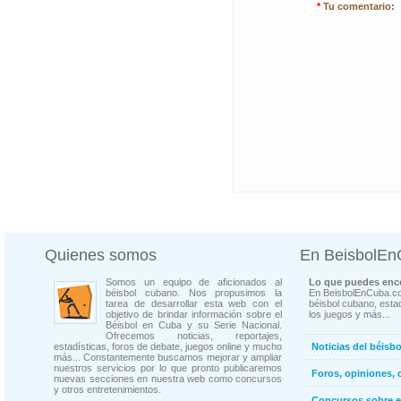
*
Tu comentario:
Quienes somos
En BeisbolE
Somos un equipo de aficionados al
Lo que puedes enco
béisbol cubano. Nos propusimos la
En BeisbolEnCuba.co
tarea de desarrollar esta web con el
béisbol cubano, estad
objetivo de brindar información sobre el
los juegos y más...
Béisbol en Cuba y su Serie Nacional.
Ofrecemos noticias, reportajes,
estadísticas, foros de debate, juegos online y mucho
Noticias del béisb
más... Constantemente buscamos mejorar y ampliar
nuestros servicios por lo que pronto publicaremos
Foros, opiniones, 
nuevas secciones en nuestra web como concursos
y otros entretenimientos.
Concursos sobre e