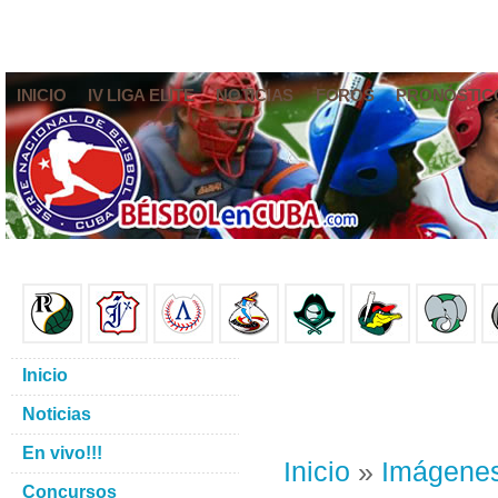
INICIO
IV LIGA ELITE
NOTICIAS
FOROS
PRONÓSTIC
Inicio
Noticias
En vivo!!!
Inicio
»
Imágene
Concursos