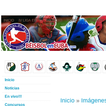
INICIO
IV LIGA ELITE
NOTICIAS
FOROS
PRONÓSTIC
Inicio
Noticias
En vivo!!!
Inicio
»
Imágene
Concursos