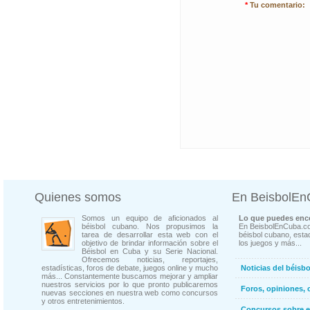
*
Tu comentario:
Quienes somos
En BeisbolE
Somos un equipo de aficionados al
Lo que puedes enco
béisbol cubano. Nos propusimos la
En BeisbolEnCuba.co
tarea de desarrollar esta web con el
béisbol cubano, estad
objetivo de brindar información sobre el
los juegos y más...
Béisbol en Cuba y su Serie Nacional.
Ofrecemos noticias, reportajes,
estadísticas, foros de debate, juegos online y mucho
Noticias del béisb
más... Constantemente buscamos mejorar y ampliar
nuestros servicios por lo que pronto publicaremos
Foros, opiniones, 
nuevas secciones en nuestra web como concursos
y otros entretenimientos.
Concursos sobre e