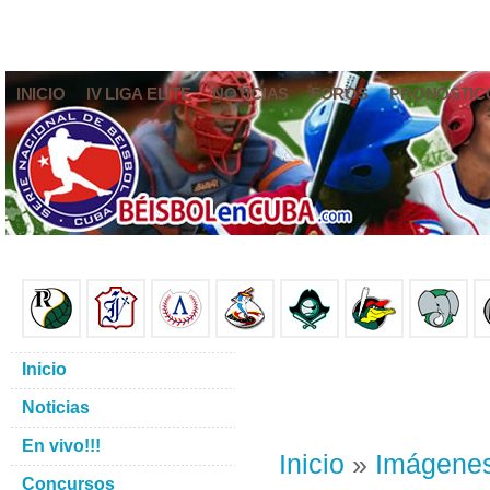
INICIO
IV LIGA ELITE
NOTICIAS
FOROS
PRONÓSTIC
Inicio
Noticias
En vivo!!!
Inicio
»
Imágene
Concursos