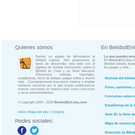
Quienes somos
En BeisbolE
Somos un equipo de aficionados al
Lo que puedes enco
béisbol cubano. Nos propusimos la
En BeisbolEnCuba.co
tarea de desarrollar esta web con el
béisbol cubano, estad
objetivo de brindar información sobre el
los juegos y más...
Béisbol en Cuba y su Serie Nacional.
Ofrecemos noticias, reportajes,
estadísticas, foros de debate, juegos online y mucho
Noticias del béisb
más... Constantemente buscamos mejorar y ampliar
nuestros servicios por lo que pronto publicaremos
Foros, opiniones, 
nuevas secciones en nuestra web como concursos
y otros entretenimientos.
Concursos sobre e
© copyright 2009 - 2026
BeisbolEnCuba.com
Estadísticas de la 
Inicio
|
Mapa del sitio
|
Contacto
Serie 50, la Serie d
Redes sociales:
Mapa de nuestra 
Directorio de Béi